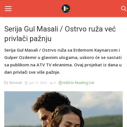
Serija Gul Masali / Ostrvo ruža već
privlači pažnju
Home
Serija Gul Masali / Ostrvo ruža sa Erdemom Kaynarcom i
Novosti
Gulper Ozdemir u glavnim ulogama, uskoro će se sastati
TV Serije
sa publikom na ATV TV ekranima. Ovaj projekat iz dana u
dan privlači sve više pažnje.
Filmovi
Novosti
Add to Reading List
Jun 11, 2022
0
Glumci
Contact
Login
Register