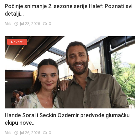
Počinje snimanje 2. sezone serije Halef: Poznati svi
detalji...
Milt
Jul 28, 2026
0
Novosti
Hande Soral i Seckin Ozdemir predvode glumačku
ekipu nove...
Milt
Jul 26, 2026
0