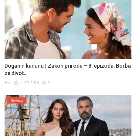
Doganin kanunu | Zakon prirode – 8. epizoda: Borba
za život...
Milt
Jul 30, 2026
0
Novosti