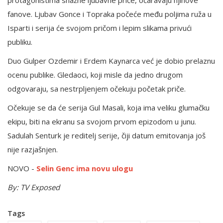
protagonistima snažne ljubavne priče, očaravaju njihove
fanove. Ljubav Gonce i Topraka počeće među poljima ruža u
Isparti i serija će svojom pričom i lepim slikama privući
publiku.
Duo Gulper Ozdemir i Erdem Kaynarca već je dobio prelaznu
ocenu publike. Gledaoci, koji misle da jedno drugom
odgovaraju, sa nestrpljenjem očekuju početak priče.
Očekuje se da će serija Gul Masali, koja ima veliku glumačku
ekipu, biti na ekranu sa svojom prvom epizodom u junu.
Sadulah Senturk je reditelj serije, čiji datum emitovanja još
nije razjašnjen.
NOVO -
Selin Genc ima novu ulogu
By: TV Exposed
Tags