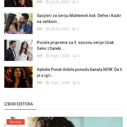
Milt
Jul 28, 2026
0
Spojleri za seriju Muhtemel Ask: Defne i Kadir
na velikom...
Milt
Jul 28, 2026
0
Počele pripreme za 3. sezonu serije Uzak
Sehir | Daleki...
Milt
Aug 1, 2026
0
Aybuke Pusat dobila ponudu kanala NOW: Da li
je u igri...
Milt
Aug 1, 2026
0
IZBOR EDITORA
Novosti