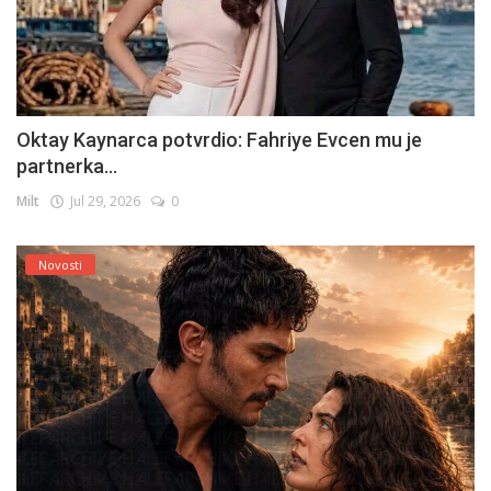
Oktay Kaynarca potvrdio: Fahriye Evcen mu je
partnerka...
Milt
Jul 29, 2026
0
Novosti