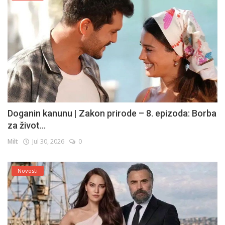
Doganin kanunu | Zakon prirode – 8. epizoda: Borba
za život...
Milt
Jul 30, 2026
0
Novosti