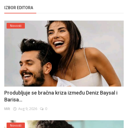
IZBOR EDITORA
Novosti
Produbljuje se bračna kriza između Deniz Baysal i
Barisa...
Milt
Aug 9, 2026
0
Novosti