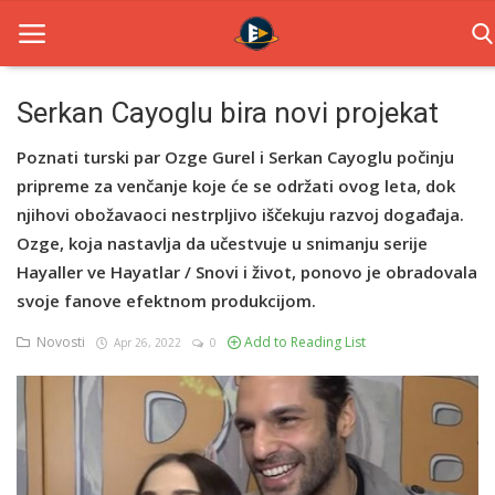
Serkan Cayoglu bira novi projekat
Home
Poznati turski par Ozge Gurel i Serkan Cayoglu počinju
pripreme za venčanje koje će se održati ovog leta, dok
Novosti
njihovi obožavaoci nestrpljivo iščekuju razvoj događaja.
Ozge, koja nastavlja da učestvuje u snimanju serije
TV Serije
Hayaller ve Hayatlar / Snovi i život, ponovo je obradovala
Filmovi
svoje fanove efektnom produkcijom.
Novosti
Add to Reading List
Glumci
Apr 26, 2022
0
Contact
Login
Register