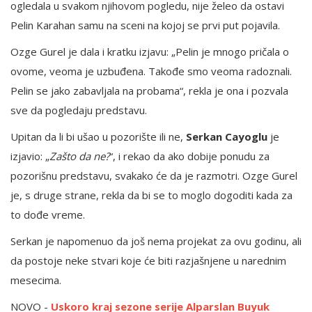
ogledala u svakom njihovom pogledu, nije želeo da ostavi
Pelin Karahan samu na sceni na kojoj se prvi put pojavila.
Ozge Gurel je dala i kratku izjavu: „Pelin je mnogo pričala o
ovome, veoma je uzbuđena. Takođe smo veoma radoznali.
Pelin se jako zabavljala na probama“, rekla je ona i pozvala
sve da pogledaju predstavu.
Upitan da li bi ušao u pozorište ili ne,
Serkan Cayoglu
je
izjavio: „
Zašto da ne?
“, i rekao da ako dobije ponudu za
pozorišnu predstavu, svakako će da je razmotri. Ozge Gurel
je, s druge strane, rekla da bi se to moglo dogoditi kada za
to dođe vreme.
Serkan je napomenuo da još nema projekat za ovu godinu, ali
da postoje neke stvari koje će biti razjašnjene u narednim
mesecima.
NOVO -
Uskoro kraj sezone serije Alparslan Buyuk