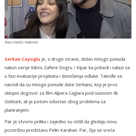
English
Foto Credits: Haberler
Serkan Cayoglu
je, s druge strane, dobio mnogo ponuda
nakon serije Kibris Zafere Dogru / Kipar ka pobedi i nalazi se
u fazi evaluacije projekata i donošenja odluke. Takođe se
navodi da su mnoge ponude date Serkanu, koji je prvo
sklopio dogovor za film Alpera Caglara pod nazivom Ilk
Gokturk, ali je potom odustao zbog problema sa
planiranjem.
Par je stvorio priliku i zajedno su otišli ​​da gledaju novu
pozorišnu predstavu Pelin Karahan. Par, čija se sreća