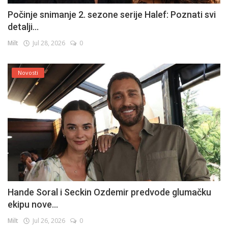
Počinje snimanje 2. sezone serije Halef: Poznati svi
detalji...
Milt
Jul 28, 2026
0
Novosti
Hande Soral i Seckin Ozdemir predvode glumačku
ekipu nove...
Milt
Jul 26, 2026
0