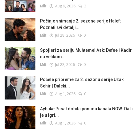
Milt
Aug 9, 2026
2
Počinje snimanje 2. sezone serije Halef:
Poznati svi detalji...
Milt
Jul 28, 2026
0
Spojleri za seriju Muhtemel Ask: Defne i Kadir
na velikom...
Milt
Jul 28, 2026
0
Počele pripreme za 3. sezonu serije Uzak
Sehir | Daleki...
Milt
Aug 1, 2026
0
Aybuke Pusat dobila ponudu kanala NOW: Da li
je u igri...
Milt
Aug 1, 2026
0