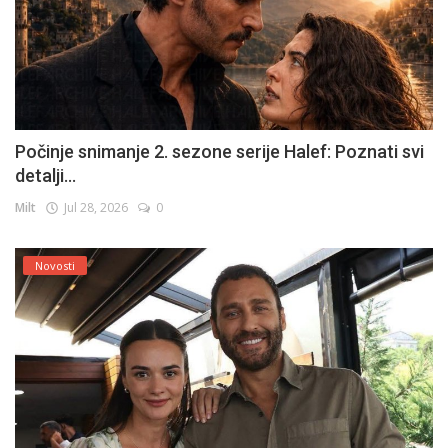
Počinje snimanje 2. sezone serije Halef: Poznati svi
detalji...
Milt
Jul 28, 2026
0
Novosti