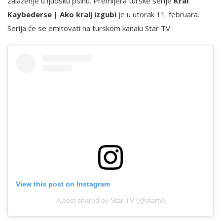
zalaženje u ljudsku psihu. Premijera turske serije
Kral
Kaybederse | Ako kralj izgubi
je u utorak 11. februara.
Serija će se emitovati na turskom kanalu Star TV.
View this post on Instagram
A post shared by Star TV (@startv)