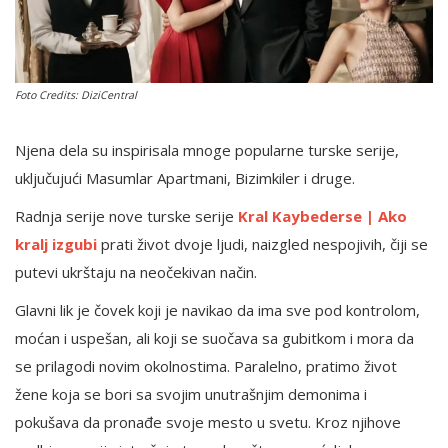
English
Foto Credits: DiziCentral
Njena dela su inspirisala mnoge popularne turske serije,
uključujući Masumlar Apartmani, Bizimkiler i druge.
Radnja serije nove turske serije
Kral Kaybederse | Ako
kralj izgubi
prati život dvoje ljudi, naizgled nespojivih, čiji se
putevi ukrštaju na neočekivan način.
Glavni lik je čovek koji je navikao da ima sve pod kontrolom,
moćan i uspešan, ali koji se suočava sa gubitkom i mora da
se prilagodi novim okolnostima. Paralelno, pratimo život
žene koja se bori sa svojim unutrašnjim demonima i
pokušava da pronađe svoje mesto u svetu. Kroz njihove