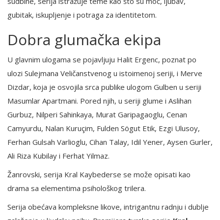
sudbine, serija istražuje teme kao što su moć, ljubav,
gubitak, iskupljenje i potraga za identitetom.
Dobra glumačka ekipa
U glavnim ulogama se pojavljuju Halit Ergenc, poznat po
ulozi Sulejmana Veličanstvenog u istoimenoj seriji, i Merve
Dizdar, koja je osvojila srca publike ulogom Gulben u seriji
Masumlar Apartmani. Pored njih, u seriji glume i Aslihan
Gurbuz, Nilperi Sahinkaya, Murat Garipagaoglu, Cenan
Camyurdu, Nalan Kuruçim, Fulden Sögut Etik, Ezgi Ulusoy,
Ferhan Gulsah Varlioglu, Cihan Talay, Idil Yener, Aysen Gurler,
Ali Riza Kubilay i Ferhat Yilmaz.
Žanrovski, serija Kral Kaybederse se može opisati kao
drama sa elementima psihološkog trilera.
Serija obećava kompleksne likove, intrigantnu radnju i dublje