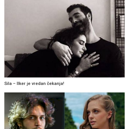
Sila – Ilker je vredan čekanja!