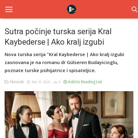
Sutra počinje turska serija Kral
Kaybederse | Ako kralj izgubi
Home
Nova turska serija "Kral Kaybederse | Ako kralj izgubi
Novosti
zasnovana je na romanu dr Gülseren Budayicioglu,
TV Serije
poznate turske psihijatrice i spisateljice.
Novosti
Add to Reading List
Feb 10, 2025
0
Filmovi
Glumci
Contact
Login
Register