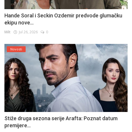
Hande Soral i Seckin Ozdemir predvode glumačku
ekipu nove...
Milt
Jul 26, 2026
0
Novosti
Stiže druga sezona serije Arafta: Poznat datum
premijere...