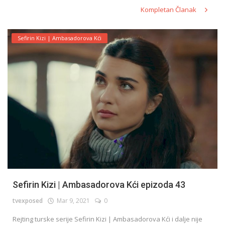
Kompletan Članak
Sefirin Kizi | Ambasadorova Kći
Sefirin Kizi | Ambasadorova Kći epizoda 43
tvexposed
Mar 9, 2021
0
Rejting turske serije Sefirin Kizi | Ambasadorova Kći i dalje nije