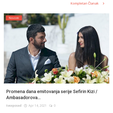
Kompletan Članak
Novosti
Promena dana emitovanja serije Sefirin Kizi /
Ambasadorova...
tvexposed
Apr 14, 2021
0