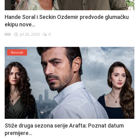
Hande Soral i Seckin Ozdemir predvode glumačku
ekipu nove...
Milt
Jul 26, 2026
0
Novosti
Stiže druga sezona serije Arafta: Poznat datum
premijere...