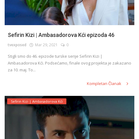
Sefirin Kizi | Ambasadorova Kći epizoda 46
tvexposed
Mar 29, 2021
0
Stigli smo do 46. epizode turske serije Sefirin Kizi |
Ambasadorova Kći. Podsećamo, finale ovog projekta je zakazano
za 10. maj. To...
Kompletan Članak
Sefirin Kizi | Ambasadorova Kći