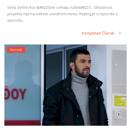
Seriji Sefirin Kizi &#8220;ne cvetaju ruže&#8221;. Gledanost
projekta nije na nekom zavidnom nivou. Rejting je iz epizode u
epizodu...
Kompletan Članak
Novosti