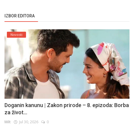
IZBOR EDITORA
Novosti
Doganin kanunu | Zakon prirode – 8. epizoda: Borba
za život...
Milt
Jul 30, 2026
0