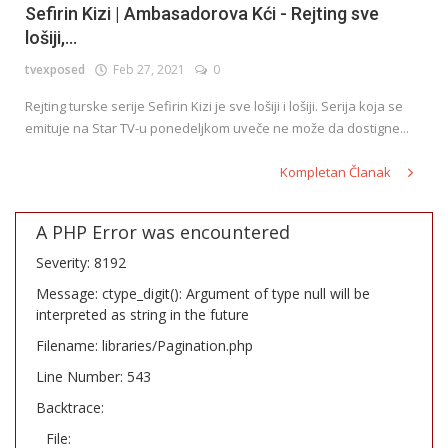
Sefirin Kizi | Ambasadorova Kći - Rejting sve
lošiji,...
tvexposed
Feb 27, 2021
0
Rejting turske serije Sefirin Kizi je sve lošiji i lošiji. Serija koja se
emituje na Star TV-u ponedeljkom uveče ne može da dostigne...
Kompletan Članak
A PHP Error was encountered
Severity: 8192
Message: ctype_digit(): Argument of type null will be
interpreted as string in the future
Filename: libraries/Pagination.php
Line Number: 543
Backtrace:
File: