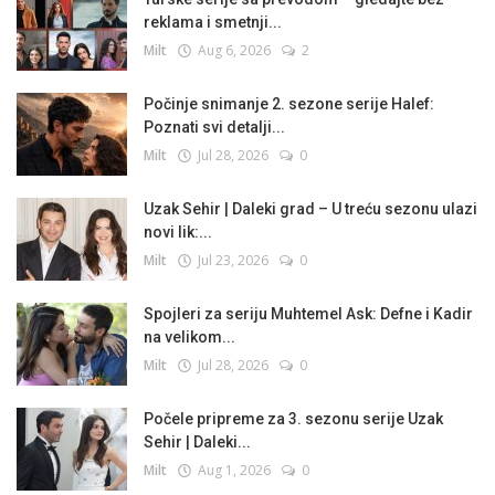
reklama i smetnji...
Milt
Aug 6, 2026
2
Počinje snimanje 2. sezone serije Halef:
Poznati svi detalji...
Milt
Jul 28, 2026
0
Uzak Sehir | Daleki grad – U treću sezonu ulazi
novi lik:...
Milt
Jul 23, 2026
0
Spojleri za seriju Muhtemel Ask: Defne i Kadir
na velikom...
Milt
Jul 28, 2026
0
Počele pripreme za 3. sezonu serije Uzak
Sehir | Daleki...
Milt
Aug 1, 2026
0