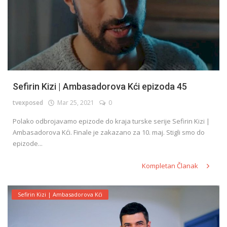
Sefirin Kizi | Ambasadorova Kći epizoda 45
tvexposed
Mar 25, 2021
0
Polako odbrojavamo epizode do kraja turske serije Sefirin Kizi |
Ambasadorova Kći. Finale je zakazano za 10. maj. Stigli smo do
epizode...
Kompletan Članak
Sefirin Kizi | Ambasadorova Kći