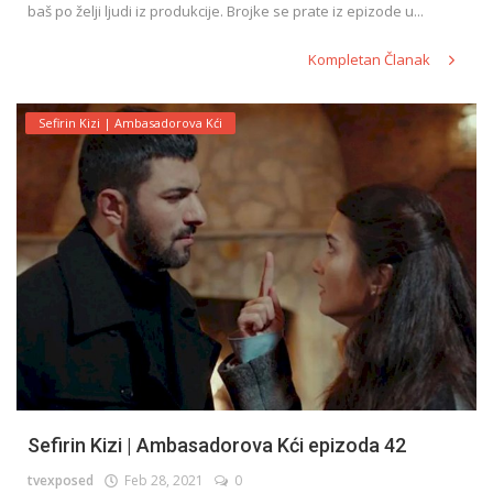
baš po želji ljudi iz produkcije. Brojke se prate iz epizode u...
Kompletan Članak
Sefirin Kizi | Ambasadorova Kći
Sefirin Kizi | Ambasadorova Kći epizoda 42
tvexposed
Feb 28, 2021
0