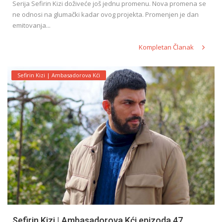
Serija Sefirin Kizi doživeće još jednu promenu. Nova promena se
ne odnosi na glumački kadar ovog projekta. Promenjen je dan
emitovanja...
Kompletan Članak
Sefirin Kizi | Ambasadorova Kći
Sefirin Kizi | Ambasadorova Kći epizoda 47