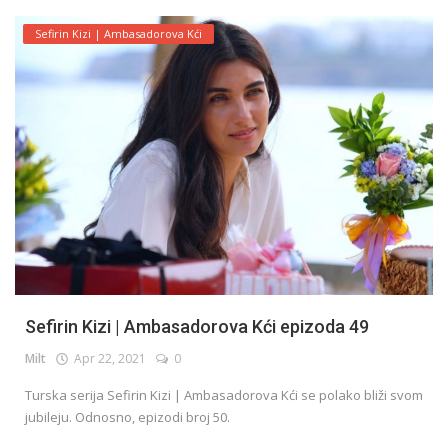
Sefirin Kizi | Ambasadorova Kći
Sefirin Kizi | Ambasadorova Kći epizoda 49
Milt
Apr 22, 2021
0
Turska serija Sefirin Kizi | Ambasadorova Kći se polako bliži svom
jubileju. Odnosno, epizodi broj 50.