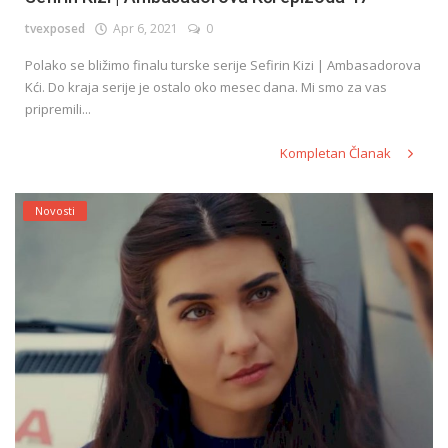
tvexposed
Apr 6, 2021
0
Polako se bližimo finalu turske serije Sefirin Kizi | Ambasadorova
Kći. Do kraja serije je ostalo oko mesec dana. Mi smo za vas
pripremili...
Kompletan Članak
Novosti