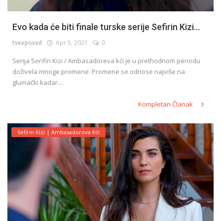
Evo kada će biti finale turske serije Sefirin Kizi...
tvexposed
Apr 5, 2021
0
Serija Serifin Kizi / Ambasadoreva kći je u prethodnom periodu
doživela mnoge promene. Promene se odnose najviše na
glumački kadar....
Kompletan Članak
Sefirin Kizi | Ambasadorova Kći