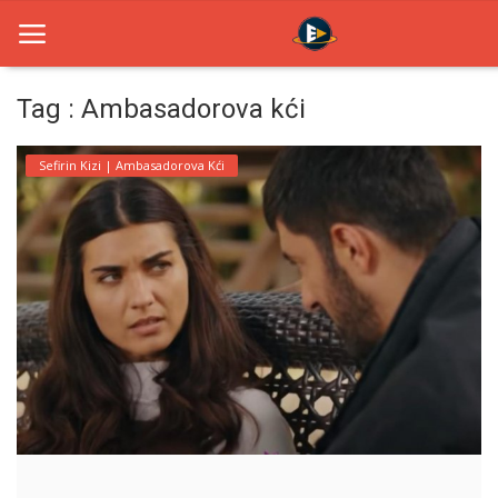
Tag : Ambasadorova kći
Home
Sefirin Kizi | Ambasadorova Kći
Novosti
TV Serije
Filmovi
Glumci
Contact
Login
Register