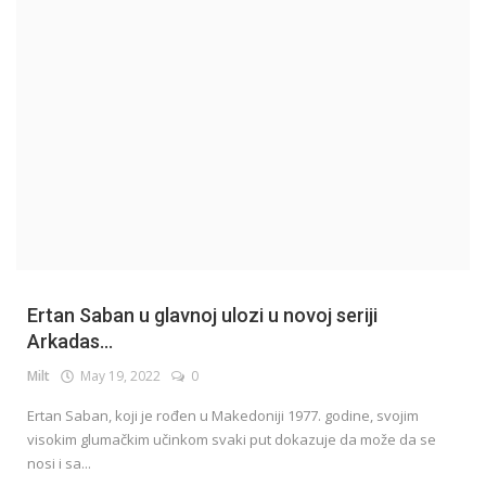
English
Ertan Saban u glavnoj ulozi u novoj seriji
Arkadas...
Milt
May 19, 2022
0
Ertan Saban, koji je rođen u Makedoniji 1977. godine, svojim
visokim glumačkim učinkom svaki put dokazuje da može da se
nosi i sa...