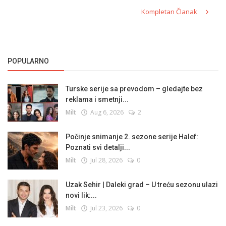
Kompletan Članak
POPULARNO
Turske serije sa prevodom – gledajte bez
reklama i smetnji...
Milt
Aug 6, 2026
2
Počinje snimanje 2. sezone serije Halef:
Poznati svi detalji...
Milt
Jul 28, 2026
0
Uzak Sehir | Daleki grad – U treću sezonu ulazi
novi lik:...
Milt
Jul 23, 2026
0