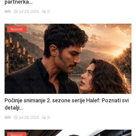
partnerka...
Milt
Jul 29, 2026
0
Novosti
Počinje snimanje 2. sezone serije Halef: Poznati svi
detalji...
Milt
Jul 28, 2026
0
Novosti