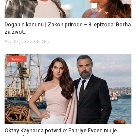
Doganin kanunu | Zakon prirode – 8. epizoda: Borba
za život...
Milt
Jul 30, 2026
0
Novosti
Oktay Kaynarca potvrdio: Fahriye Evcen mu je