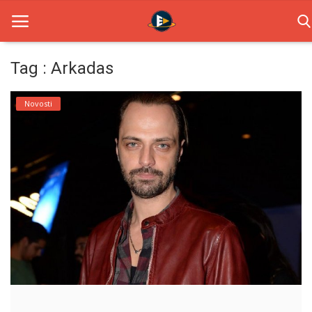
Tag : Arkadas
Home
Novosti
Novosti
TV Serije
Filmovi
Glumci
Contact
Login
Register