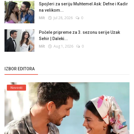
Spojleri za seriju Muhtemel Ask: Defne i Kadir
na velikom...
Milt
Jul 28, 2026
0
Počele pripreme za 3. sezonu serije Uzak
Sehir | Daleki...
Milt
Aug 1, 2026
0
IZBOR EDITORA
Novosti