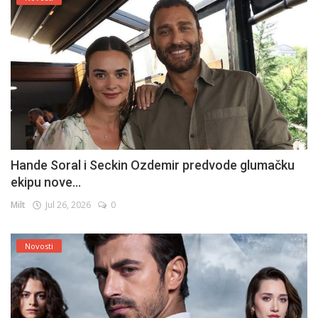
Hande Soral i Seckin Ozdemir predvode glumačku
ekipu nove...
Milt
Jul 26, 2026
0
Novosti