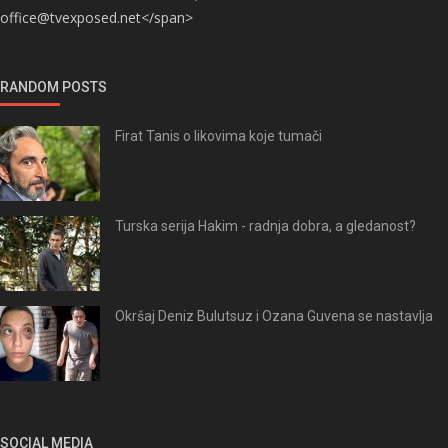
office@tvexposed.net</span>
RANDOM POSTS
Firat Tanis o likovima koje tumači
Turska serija Hakim - radnja dobra, a gledanost?
Okršaj Deniz Bulutsuz i Ozana Guvena se nastavlja
SOCIAL MEDIA