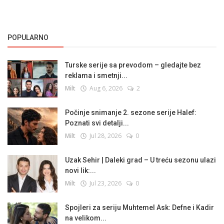
POPULARNO
Turske serije sa prevodom – gledajte bez
reklama i smetnji...
Milt
Aug 6, 2026
2
Počinje snimanje 2. sezone serije Halef:
Poznati svi detalji...
Milt
Jul 28, 2026
0
Uzak Sehir | Daleki grad – U treću sezonu ulazi
novi lik:...
Milt
Jul 23, 2026
0
Spojleri za seriju Muhtemel Ask: Defne i Kadir
na velikom...