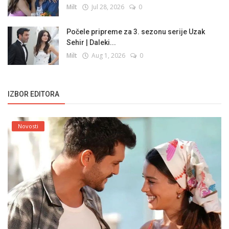
Milt
Jul 28, 2026
0
Počele pripreme za 3. sezonu serije Uzak
Sehir | Daleki...
Milt
Aug 1, 2026
0
IZBOR EDITORA
Novosti