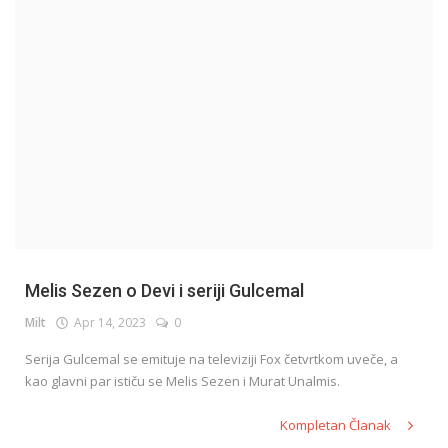
English
Melis Sezen o Devi i seriji Gulcemal
Milt
Apr 14, 2023
0
Serija Gulcemal se emituje na televiziji Fox četvrtkom uveče, a
kao glavni par ističu se Melis Sezen i Murat Unalmis.
Kompletan Članak