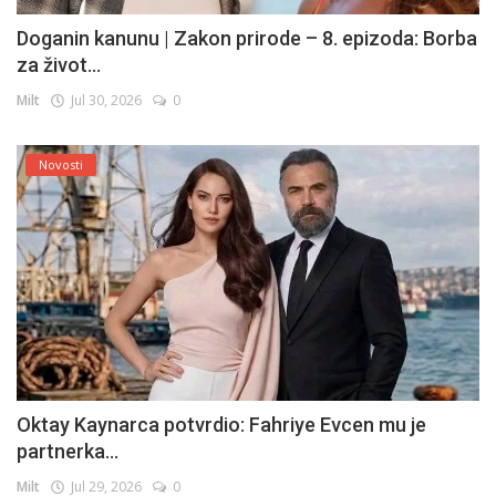
Doganin kanunu | Zakon prirode – 8. epizoda: Borba
za život...
Milt
Jul 30, 2026
0
Novosti
Oktay Kaynarca potvrdio: Fahriye Evcen mu je
partnerka...
Milt
Jul 29, 2026
0