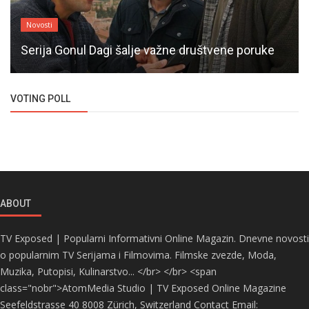
Novosti
Serija Gonul Dagi šalje važne društvene poruke
VOTING POLL
ABOUT
TV Exposed | Popularni Informativni Online Magazin. Dnevne novosti
o popularnim TV Serijama i Filmovima. Filmske zvezde, Moda,
Muzika, Putopisi, Kulinarstvo... </br> </br> <span
class="nobr">AtomMedia Studio | TV Exposed Online Magazine
Seefeldstrasse 40 8008 Zürich, Switzerland Contact Email: