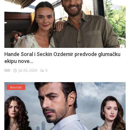
Hande Soral i Seckin Ozdemir predvode glumačku
ekipu nove...
Milt
Jul 26, 2026
0
Novosti