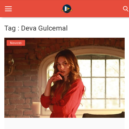
Tag : Deva Gulcemal
Home
Novosti
Novosti
TV Serije
Filmovi
Glumci
Contact
Login
Register