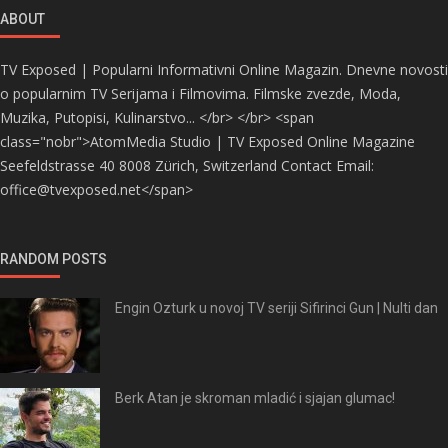
ABOUT
TV Exposed | Popularni Informativni Online Magazin. Dnevne novosti
o popularnim TV Serijama i Filmovima. Filmske zvezde, Moda,
Muzika, Putopisi, Kulinarstvo... </br> </br> <span
class="nobr">AtomMedia Studio | TV Exposed Online Magazine
Seefeldstrasse 40 8008 Zürich, Switzerland Contact Email:
office@tvexposed.net</span>
RANDOM POSTS
Engin Ozturk u novoj TV seriji Sifirinci Gun | Nulti dan
Berk Atan je skroman mladić i sjajan glumac!