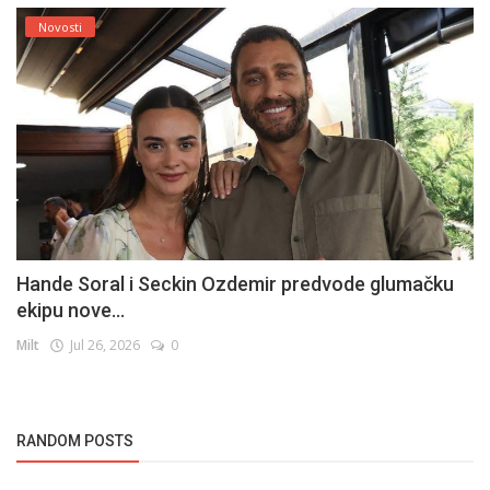
Novosti
Hande Soral i Seckin Ozdemir predvode glumačku
ekipu nove...
Milt
Jul 26, 2026
0
RANDOM POSTS