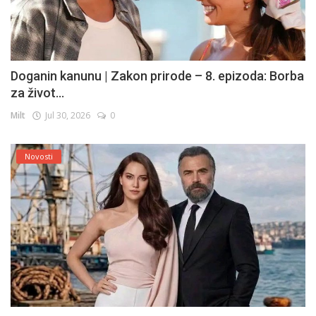
Doganin kanunu | Zakon prirode – 8. epizoda: Borba
za život...
Milt
Jul 30, 2026
0
Novosti