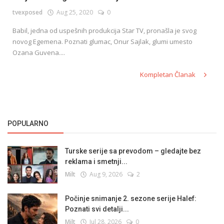
tvexposed
Aug 25, 2020
0
Babil, jedna od uspešnih produkcija Star TV, pronašla je svog
English
novog Egemena. Poznati glumac, Onur Sajlak, glumi umesto
Ozana Guvena....
Kompletan Članak
POPULARNO
Turske serije sa prevodom – gledajte bez
reklama i smetnji...
Milt
Aug 9, 2026
2
Počinje snimanje 2. sezone serije Halef:
Poznati svi detalji...
Milt
Jul 28, 2026
0