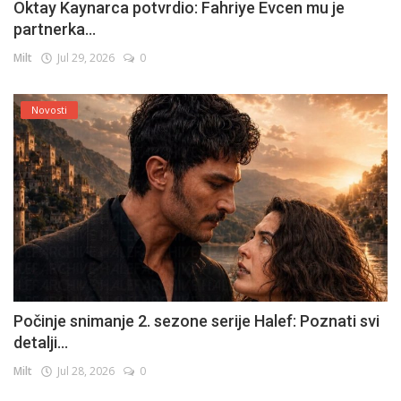
Oktay Kaynarca potvrdio: Fahriye Evcen mu je
partnerka...
Milt
Jul 29, 2026
0
Novosti
Počinje snimanje 2. sezone serije Halef: Poznati svi
detalji...
Milt
Jul 28, 2026
0