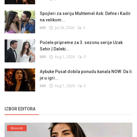
Spojleri za seriju Muhtemel Ask: Defne i Kadir
na velikom...
Milt
Jul 28, 2026
0
Počele pripreme za 3. sezonu serije Uzak
Sehir | Daleki...
Milt
Aug 1, 2026
0
Aybuke Pusat dobila ponudu kanala NOW: Da li
je u igri...
Milt
Aug 1, 2026
0
IZBOR EDITORA
Novosti