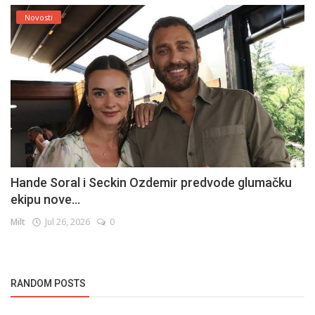
Novosti
Hande Soral i Seckin Ozdemir predvode glumačku
ekipu nove...
Milt
Jul 26, 2026
0
RANDOM POSTS