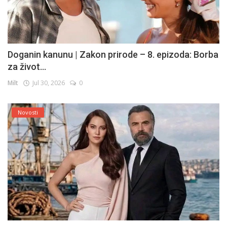
Doganin kanunu | Zakon prirode – 8. epizoda: Borba
za život...
Milt
Jul 30, 2026
0
Novosti