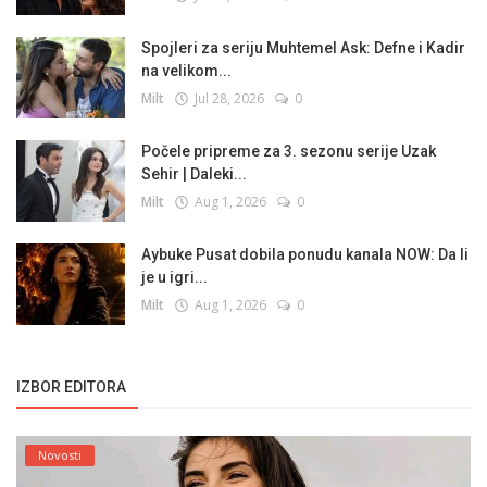
Spojleri za seriju Muhtemel Ask: Defne i Kadir
na velikom...
Milt
Jul 28, 2026
0
Počele pripreme za 3. sezonu serije Uzak
Sehir | Daleki...
Milt
Aug 1, 2026
0
Aybuke Pusat dobila ponudu kanala NOW: Da li
je u igri...
Milt
Aug 1, 2026
0
IZBOR EDITORA
Novosti