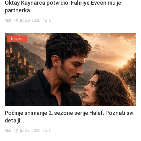
Oktay Kaynarca potvrdio: Fahriye Evcen mu je
partnerka...
Milt
Jul 29, 2026
0
Novosti
Počinje snimanje 2. sezone serije Halef: Poznati svi
detalji...
Milt
Jul 28, 2026
0