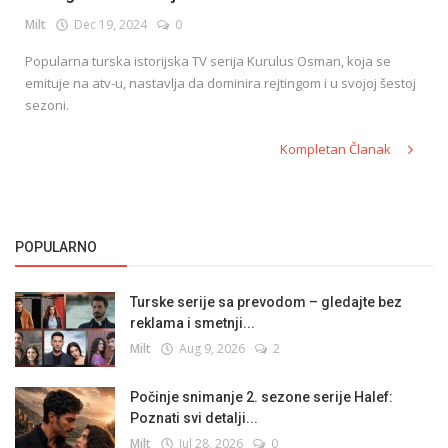
Milt
Dec 19, 2024
0
Popularna turska istorijska TV serija Kurulus Osman, koja se
English
emituje na atv-u, nastavlja da dominira rejtingom i u svojoj šestoj
sezoni.
Kompletan Članak
POPULARNO
Turske serije sa prevodom – gledajte bez
reklama i smetnji...
Milt
Aug 9, 2026
2
Počinje snimanje 2. sezone serije Halef:
Poznati svi detalji...
Milt
Jul 28, 2026
0