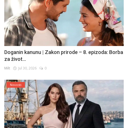
Doganin kanunu | Zakon prirode – 8. epizoda: Borba
za život...
Milt
Jul 30, 2026
0
Novosti