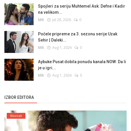
Spojleri za seriju Muhtemel Ask: Defne i Kadir
na velikom...
Milt
Jul 28, 2026
0
Počele pripreme za 3. sezonu serije Uzak
Sehir | Daleki...
Milt
Aug 1, 2026
0
Aybuke Pusat dobila ponudu kanala NOW: Da li
je u igri...
Milt
Aug 1, 2026
0
IZBOR EDITORA
Novosti