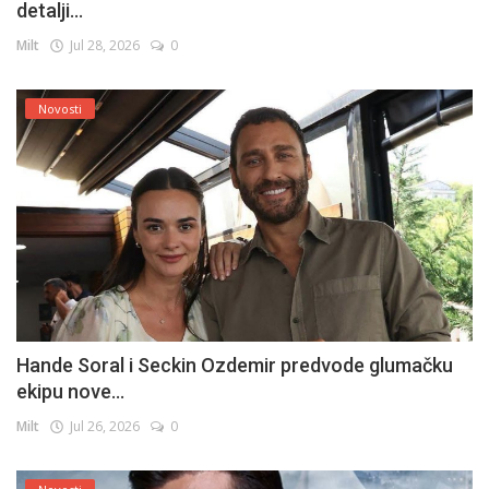
detalji...
Milt
Jul 28, 2026
0
Novosti
Hande Soral i Seckin Ozdemir predvode glumačku
ekipu nove...
Milt
Jul 26, 2026
0