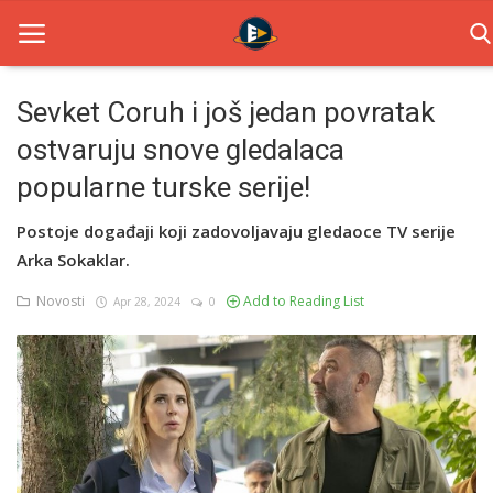
Sevket Coruh i još jedan povratak
ostvaruju snove gledalaca
Home
popularne turske serije!
Novosti
Postoje događaji koji zadovoljavaju gledaoce TV serije
TV Serije
Arka Sokaklar.
Filmovi
Novosti
Add to Reading List
Apr 28, 2024
0
Glumci
Contact
Login
Register