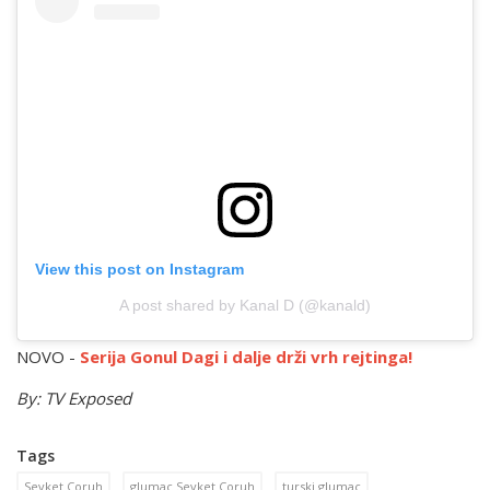
View this post on Instagram
A post shared by Kanal D (@kanald)
NOVO -
Serija Gonul Dagi i dalje drži vrh rejtinga!
By: TV Exposed
Tags
Sevket Coruh
glumac Sevket Coruh
turski glumac