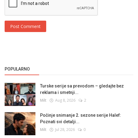
Post Comment
POPULARNO
Turske serije sa prevodom – gledajte bez
reklama i smetnji...
Milt
Aug 8, 2026
2
Počinje snimanje 2. sezone serije Halef:
Poznati svi detalji...
Milt
Jul 28, 2026
0