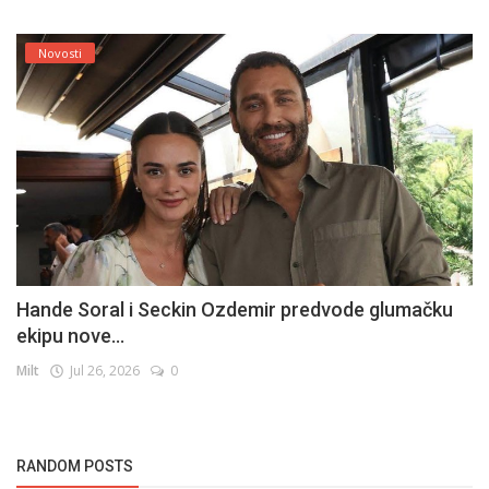
Novosti
Hande Soral i Seckin Ozdemir predvode glumačku
ekipu nove...
Milt
Jul 26, 2026
0
RANDOM POSTS