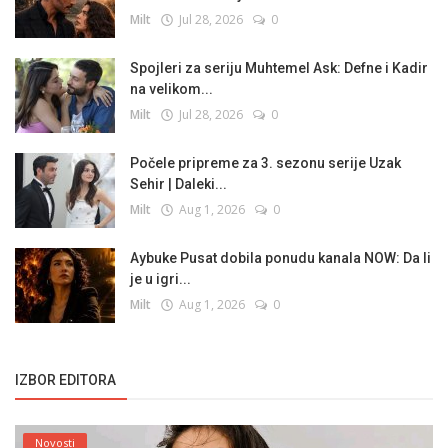
Milt
Jul 28, 2026
0
Spojleri za seriju Muhtemel Ask: Defne i Kadir
na velikom...
Milt
Jul 28, 2026
0
Počele pripreme za 3. sezonu serije Uzak
Sehir | Daleki...
Milt
Aug 1, 2026
0
Aybuke Pusat dobila ponudu kanala NOW: Da li
je u igri...
Milt
Aug 1, 2026
0
IZBOR EDITORA
Novosti