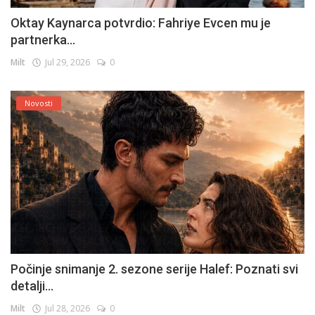
Oktay Kaynarca potvrdio: Fahriye Evcen mu je
partnerka...
Milt
Jul 29, 2026
0
Novosti
Počinje snimanje 2. sezone serije Halef: Poznati svi
detalji...
Milt
Jul 28, 2026
0