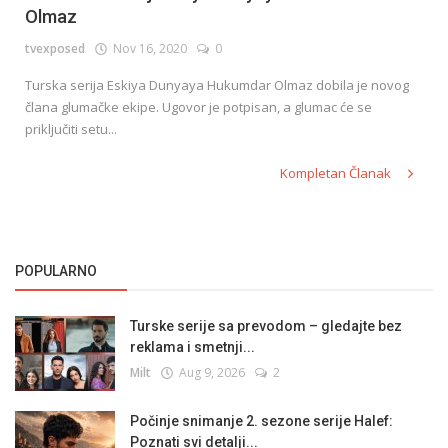
Olmaz
tvexposed
Nov 16, 2020
0
English
Turska serija Eskiya Dunyaya Hukumdar Olmaz dobila je novog
člana glumačke ekipe. Ugovor je potpisan, a glumac će se
priključiti setu...
Kompletan Članak
POPULARNO
Turske serije sa prevodom – gledajte bez
reklama i smetnji...
Milt
Aug 9, 2026
2
Počinje snimanje 2. sezone serije Halef:
Poznati svi detalji...