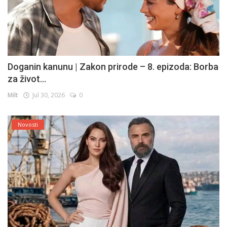
Doganin kanunu | Zakon prirode – 8. epizoda: Borba
za život...
Milt
Jul 30, 2026
0
Novosti