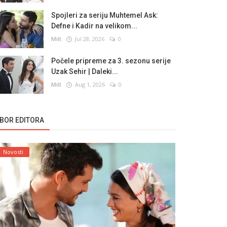
Spojleri za seriju Muhtemel Ask:
Defne i Kadir na velikom...
Milt
Jul 28, 2026
0
Počele pripreme za 3. sezonu serije
Uzak Sehir | Daleki...
Milt
Aug 1, 2026
0
ZBOR EDITORA
Novosti