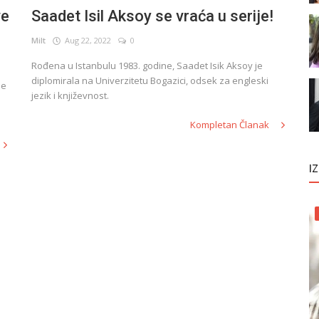
ve
Saadet Isil Aksoy se vraća u serije!
Milt
Aug 22, 2022
0
Rođena u Istanbulu 1983. godine, Saadet Isik Aksoy je
diplomirala na Univerzitetu Bogazici, odsek za engleski
je
jezik i književnost.
Kompletan Članak
I