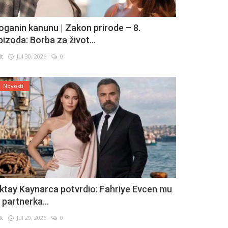
oganin kanunu | Zakon prirode – 8.
pizoda: Borba za život...
lt
Jul 30, 2026
0
Novosti
ktay Kaynarca potvrdio: Fahriye Evcen mu
e partnerka...
lt
Jul 29, 2026
0