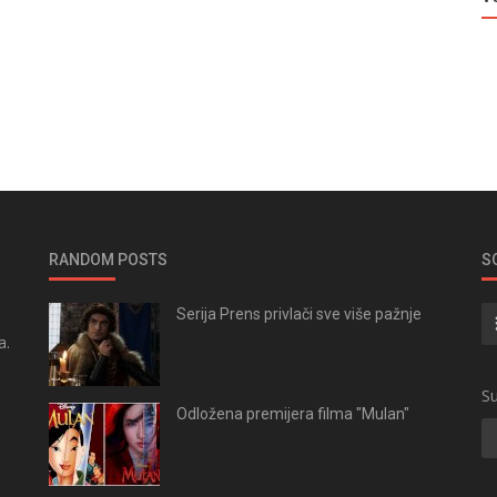
RANDOM POSTS
S
Serija Prens privlači sve više pažnje
a.
.
Su
Odložena premijera filma "Mulan"