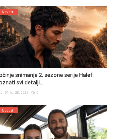
Novosti
očinje snimanje 2. sezone serije Halef:
znati svi detalji...
lt
Jul 28, 2026
0
Novosti