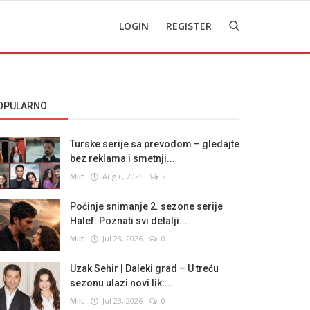
LOGIN
REGISTER
OPULARNO
Turske serije sa prevodom – gledajte
bez reklama i smetnji...
Milt
Aug 6, 2026
2
Počinje snimanje 2. sezone serije
Halef: Poznati svi detalji...
Milt
Jul 28, 2026
0
Uzak Sehir | Daleki grad – U treću
sezonu ulazi novi lik:...
Milt
Jul 23, 2026
0