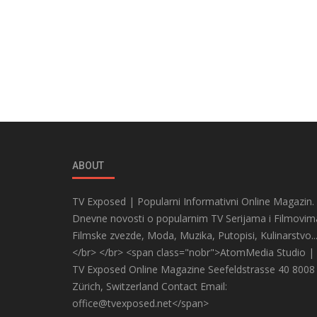
ABOUT
TV Exposed | Popularni Informativni Online Magazin.
Dnevne novosti o popularnim TV Serijama i Filmovim
Filmske zvezde, Moda, Muzika, Putopisi, Kulinarstvo..
</br> </br> <span class="nobr">AtomMedia Studio |
TV Exposed Online Magazine Seefeldstrasse 40 8008
Zürich, Switzerland Contact Email:
office@tvexposed.net</span>