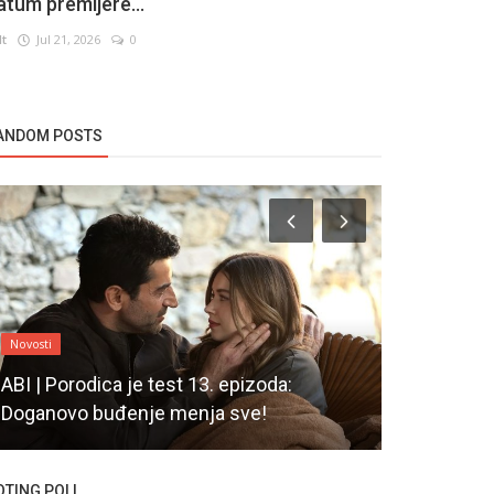
atum premijere...
lt
Jul 21, 2026
0
ANDOM POSTS
Novosti
Novosti
ABI | Porodica je test 13. epizoda:
Nastavljen
Doganovo buđenje menja sve!
Sirketi
OTING POLL