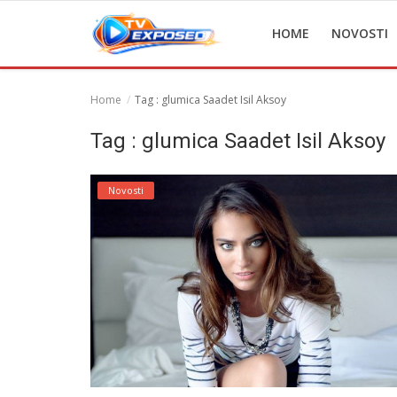
HOME
NOVOSTI
Home
Tag : glumica Saadet Isil Aksoy
Home
Tag : glumica Saadet Isil Aksoy
Novosti
Novosti
TV Serije
Filmovi
Glumci
Contact
Login
Register