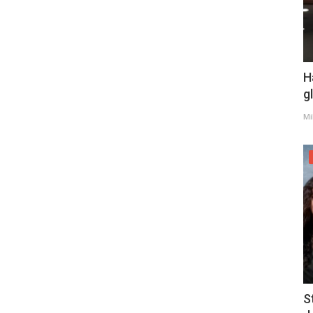
H
g
Mi
S