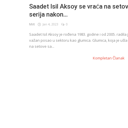
Saadet Isil Aksoy se vraća na seto
serija nakon...
English
Milt
Jan 4, 2023
0
Saadet Isil Aksoy je rođena 1983. godine i od 2005. radila 
važan posao u sektoru kao glumica. Glumica, koja je ušla
na setove sa...
Kompletan Članak