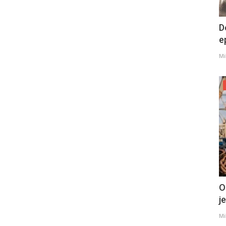
D
e
Mi
O
j
Mi