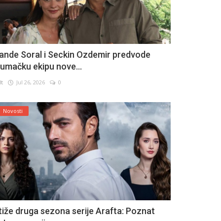
ande Soral i Seckin Ozdemir predvode
lumačku ekipu nove...
lt
Jul 26, 2026
0
Novosti
tiže druga sezona serije Arafta: Poznat