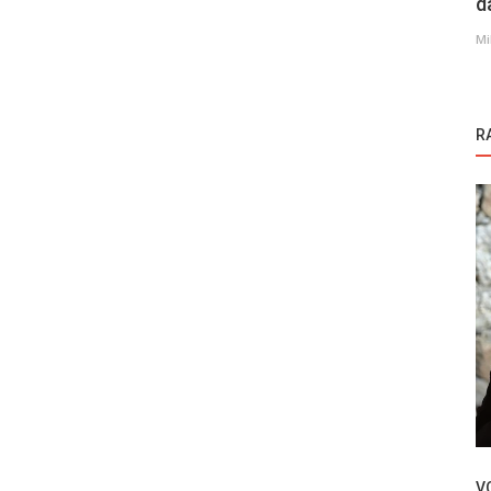
d
Mi
R
Novosti
Necip Memili otkrio nove detalje svog
m
novog lika i serije Sandik Kokusu...
V