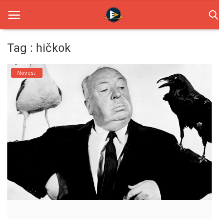
Tag : hičkok
Home
Novosti
Novosti
TV Serije
Filmovi
Glumci
Contact
Login
Register