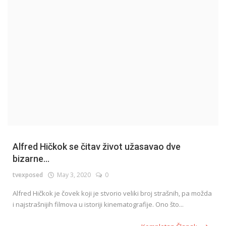
English
Alfred Hičkok se čitav život užasavao dve
bizarne...
tvexposed
May 3, 2020
0
Alfred Hičkok je čovek koji je stvorio veliki broj strašnih, pa možda
i najstrašnijih filmova u istoriji kinematografije. Ono što...