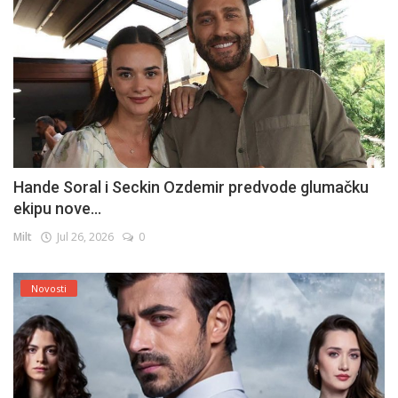
Hande Soral i Seckin Ozdemir predvode glumačku
ekipu nove...
Milt
Jul 26, 2026
0
Novosti