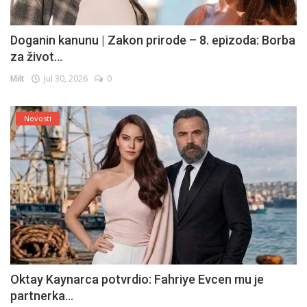
Doganin kanunu | Zakon prirode – 8. epizoda: Borba
za život...
Milt
Jul 30, 2026
0
Novosti
Oktay Kaynarca potvrdio: Fahriye Evcen mu je
partnerka...