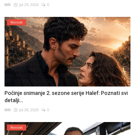
Milt
Jul 29, 2026
0
Novosti
Počinje snimanje 2. sezone serije Halef: Poznati svi
detalji...
Milt
Jul 28, 2026
0
Novosti