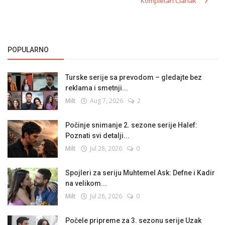
Kompletan Članak
POPULARNO
Turske serije sa prevodom – gledajte bez
reklama i smetnji...
Milt
Aug 7, 2026
2
Počinje snimanje 2. sezone serije Halef:
Poznati svi detalji...
Milt
Jul 28, 2026
0
Spojleri za seriju Muhtemel Ask: Defne i Kadir
na velikom...
Milt
Jul 28, 2026
0
Počele pripreme za 3. sezonu serije Uzak