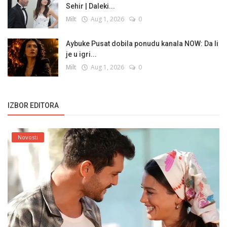
Sehir | Daleki...
Milt
Aug 1, 2026
0
Aybuke Pusat dobila ponudu kanala NOW: Da li
je u igri...
Milt
Aug 1, 2026
0
IZBOR EDITORA
Novosti