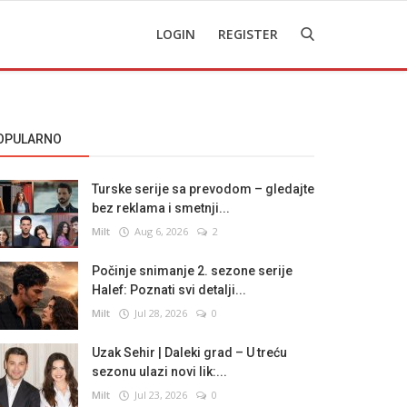
LOGIN
REGISTER
OPULARNO
Turske serije sa prevodom – gledajte
bez reklama i smetnji...
Milt
Aug 6, 2026
2
Počinje snimanje 2. sezone serije
Halef: Poznati svi detalji...
Milt
Jul 28, 2026
0
Uzak Sehir | Daleki grad – U treću
sezonu ulazi novi lik:...
Milt
Jul 23, 2026
0