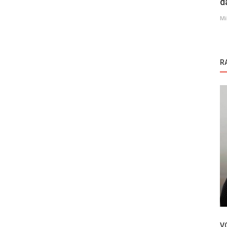
d
Mi
R
Novosti
 datum
Stiže nam nova turska serija – Oasis /
Oaza
V