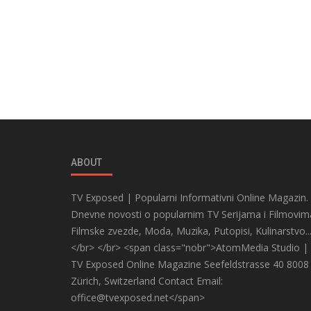
ABOUT
TV Exposed | Popularni Informativni Online Magazin.
Dnevne novosti o popularnim TV Serijama i Filmovim
Filmske zvezde, Moda, Muzika, Putopisi, Kulinarstvo..
</br> </br> <span class="nobr">AtomMedia Studio |
TV Exposed Online Magazine Seefeldstrasse 40 8008
Zürich, Switzerland Contact Email:
office@tvexposed.net</span>