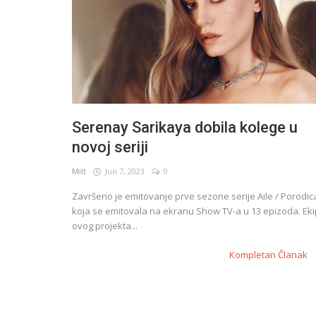
Serenay Sarikaya dobila kolege u
novoj seriji
Milt
Jun 7, 2023
0
Završeno je emitovanje prve sezone serije Aile / Porodic
koja se emitovala na ekranu Show TV-a u 13 epizoda. Ek
ovog projekta...
Kompletan Članak