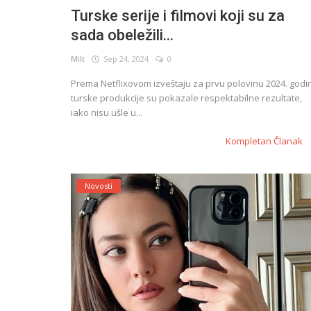
Turske serije i filmovi koji su za
sada obeležili...
English
Milt
Sep 24, 2024
0
Prema Netflixovom izveštaju za prvu polovinu 2024. godi
turske produkcije su pokazale respektabilne rezultate,
iako nisu ušle u...
Kompletan Članak
Novosti