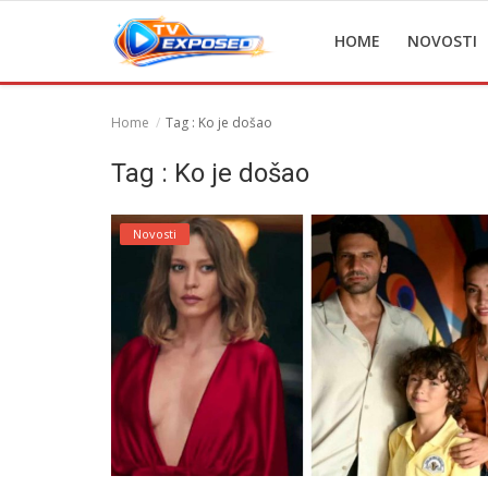
HOME
NOVOSTI
Home
Tag : Ko je došao
Home
Tag : Ko je došao
Novosti
Novosti
TV Serije
Filmovi
Glumci
Contact
Login
Register