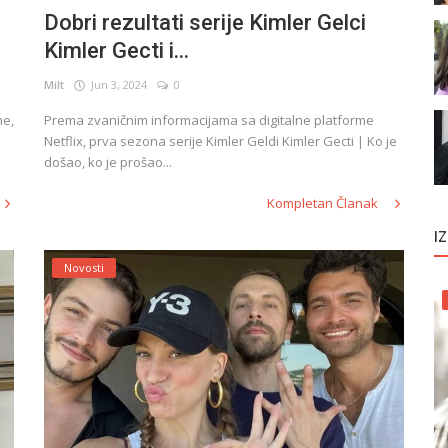
Dobri rezultati serije Kimler Gelci
Kimler Gecti i...
Milt
Jun 3, 2024
0
ne,
Prema zvaničnim informacijama sa digitalne platforme
Netflix, prva sezona serije Kimler Geldi Kimler Gecti | Ko je
došao, ko je prošao...
Kompletan Članak
I
Novosti