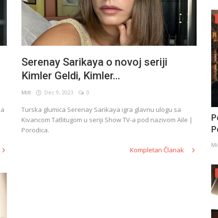
Serenay Sarikaya o novoj seriji
Kimler Geldi, Kimler...
Milt
Dec 9, 2023
0
ja
Turska glumica Serenay Sarikaya igra glavnu ulogu sa
P
Kivancom Tatlitugom u seriji Show TV-a pod nazivom Aile |
Po
Porodica.
Mi
Kompletan Članak