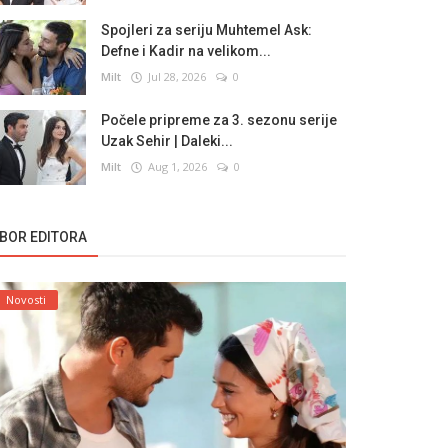
Spojleri za seriju Muhtemel Ask:
Defne i Kadir na velikom...
Milt
Jul 28, 2026
0
Počele pripreme za 3. sezonu serije
Uzak Sehir | Daleki...
Milt
Aug 1, 2026
0
ZBOR EDITORA
Novosti