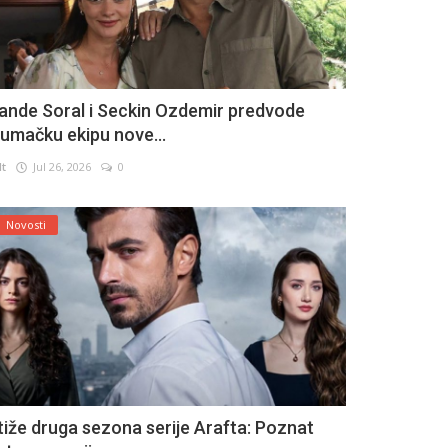
ande Soral i Seckin Ozdemir predvode
lumačku ekipu nove...
lt
Jul 26, 2026
0
Novosti
tiže druga sezona serije Arafta: Poznat