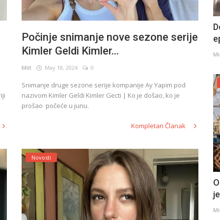
D
Počinje snimanje nove sezone serije
e
Kimler Geldi Kimler...
Mi
Milt
May 18, 2024
0
Snimanje druge sezone serije kompanije Ay Yapim pod
ji
nazivom Kimler Geldi Kimler Gecti | Ko je došao, ko je
prošao počeće u junu.
Kompletan Članak
Novosti
O
j
Mi