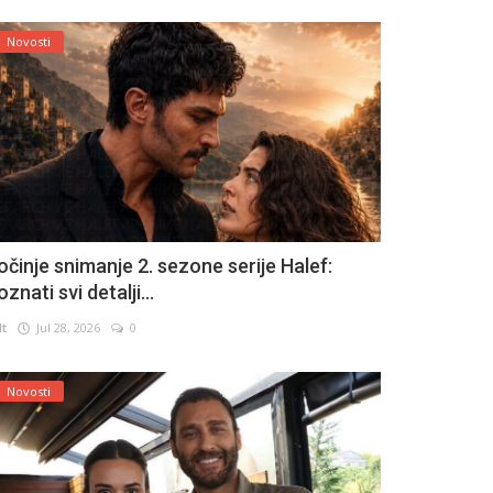
Novosti
očinje snimanje 2. sezone serije Halef:
znati svi detalji...
lt
Jul 28, 2026
0
Novosti