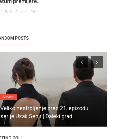
atum premijere...
lt
Jul 21, 2026
0
ANDOM POSTS
Novosti
Novosti
Veliko nestrpljenje pred 21. epizodu
serije Uzak Sehir | Daleki grad
Ceyda Ates 
OTING POLL