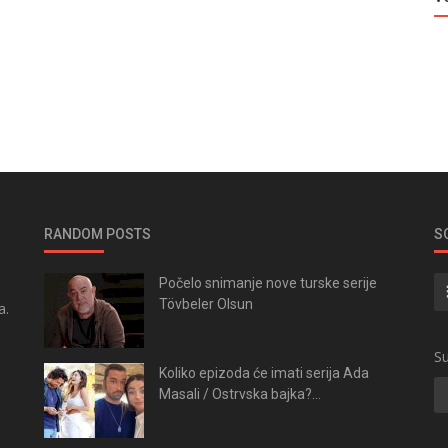
RANDOM POSTS
S
Počelo snimanje nove turske serije
Tövbeler Olsun
a.
.
Su
Koliko epizoda će imati serija Ada
Masali / Ostrvska bajka?...