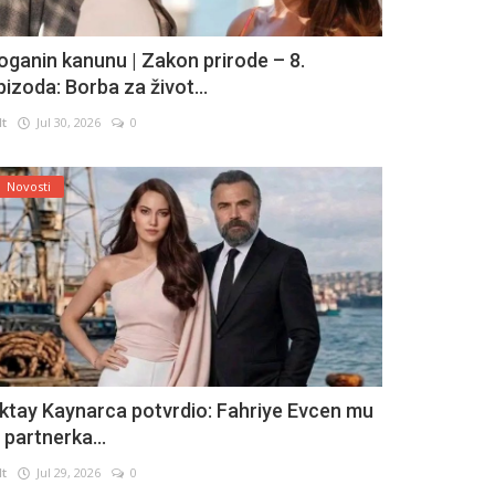
oganin kanunu | Zakon prirode – 8.
pizoda: Borba za život...
lt
Jul 30, 2026
0
Novosti
ktay Kaynarca potvrdio: Fahriye Evcen mu
e partnerka...
lt
Jul 29, 2026
0