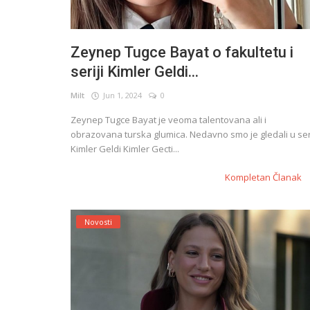
Zeynep Tugce Bayat o fakultetu i
seriji Kimler Geldi...
Milt
Jun 1, 2024
0
Zeynep Tugce Bayat je veoma talentovana ali i
obrazovana turska glumica. Nedavno smo je gledali u seri
Kimler Geldi Kimler Gecti...
Kompletan Članak
Novosti