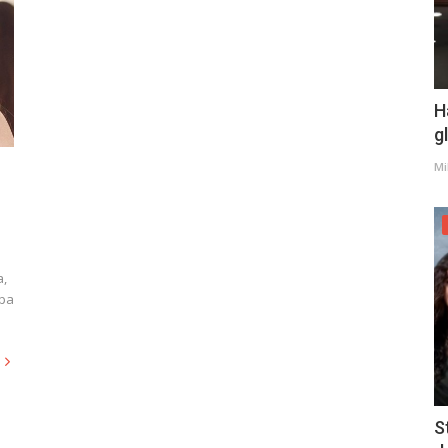
H
g
Mi
a,
ipa
S