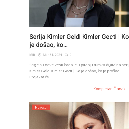
Serija Kimler Geldi Kimler Gecti | Ko
je došao, ko...
Milt
Mar 31, 2024
0
Stigle su nove vesti kada je u pitanju turska digitalna seri
Kimler Geldi Kimler Gecti | Ko je došao, ko je prošao.
Projekat će...
Kompletan Članak
Novosti