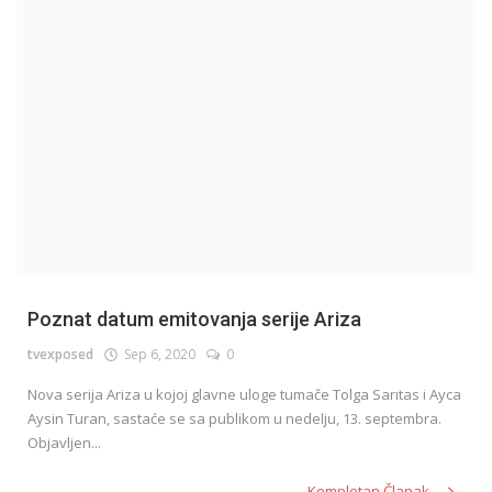
English
Poznat datum emitovanja serije Ariza
tvexposed
Sep 6, 2020
0
Nova serija Ariza u kojoj glavne uloge tumače Tolga Sarıtas i Ayca
Aysin Turan, sastaće se sa publikom u nedelju, 13. septembra.
Objavljen...
Kompletan Članak