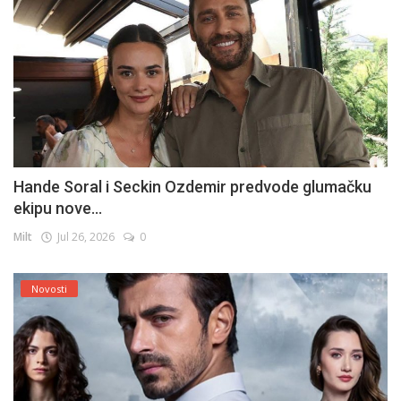
Hande Soral i Seckin Ozdemir predvode glumačku
ekipu nove...
Milt
Jul 26, 2026
0
Novosti