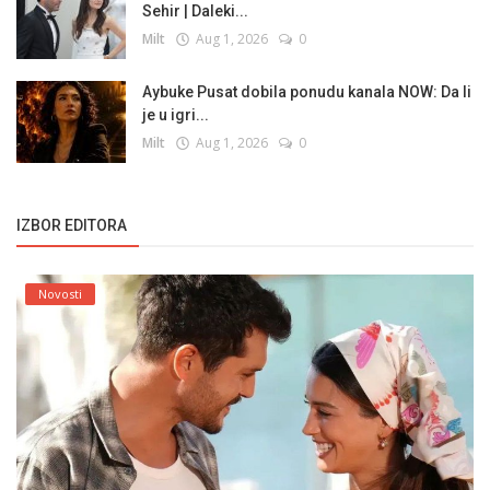
Sehir | Daleki...
Milt
Aug 1, 2026
0
Aybuke Pusat dobila ponudu kanala NOW: Da li
je u igri...
Milt
Aug 1, 2026
0
IZBOR EDITORA
Novosti