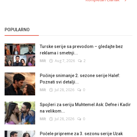
POPULARNO
Turske serije sa prevodom – gledajte bez
reklama i smetnji...
Milt
Aug 7, 2026
2
Počinje snimanje 2. sezone serije Halef:
Poznati svi detalji...
Milt
Jul 28, 2026
0
Spojleri za seriju Muhtemel Ask: Defne i Kadir
na velikom...
Milt
Jul 28, 2026
0
Počele pripreme za 3. sezonu serije Uzak