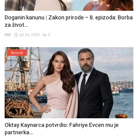
Doganin kanunu | Zakon prirode – 8. epizoda: Borba
za život...
Milt
Jul 30, 2026
0
Novosti
Oktay Kaynarca potvrdio: Fahriye Evcen mu je
partnerka...