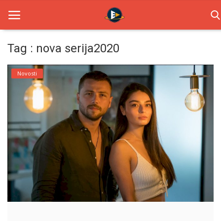
Tag : nova serija2020
Home
Novosti
Novosti
TV Serije
Filmovi
Glumci
Contact
Login
Register