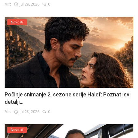
Milt
Jul 29, 2026
0
Novosti
Počinje snimanje 2. sezone serije Halef: Poznati svi
detalji...
Milt
Jul 28, 2026
0
Novosti