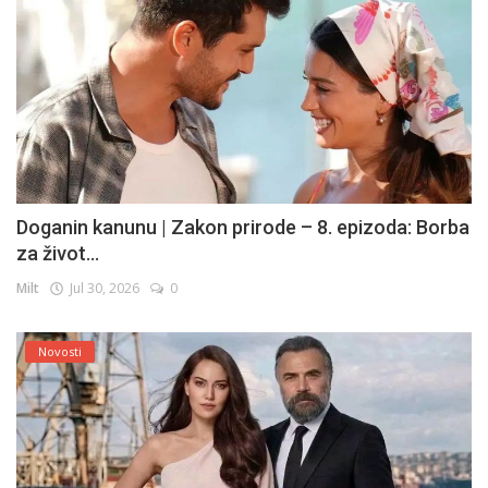
Doganin kanunu | Zakon prirode – 8. epizoda: Borba
za život...
Milt
Jul 30, 2026
0
Novosti