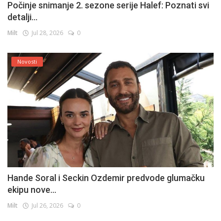
Počinje snimanje 2. sezone serije Halef: Poznati svi
detalji...
Milt
Jul 28, 2026
0
Novosti
Hande Soral i Seckin Ozdemir predvode glumačku
ekipu nove...
Milt
Jul 26, 2026
0