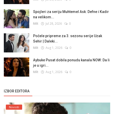
Spojleri za seriju Muhtemel Ask: Defne i Kadir
na velikom...
Milt
Jul 28, 2026
0
Počele pripreme za 3. sezonu serije Uzak
Sehir | Daleki...
Milt
Aug 1, 2026
0
Aybuke Pusat dobila ponudu kanala NOW: Da li
je u igri...
Milt
Aug 1, 2026
0
IZBOR EDITORA
Novosti