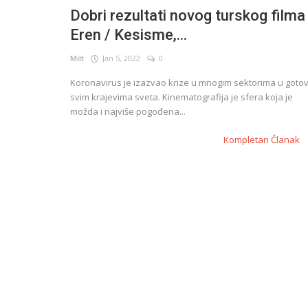
Dobri rezultati novog turskog filma
Eren / Kesisme,...
English
Milt
Jan 5, 2022
0
Koronavirus je izazvao krize u mnogim sektorima u goto
svim krajevima sveta. Kinematografija je sfera koja je
možda i najviše pogođena...
Kompletan Članak