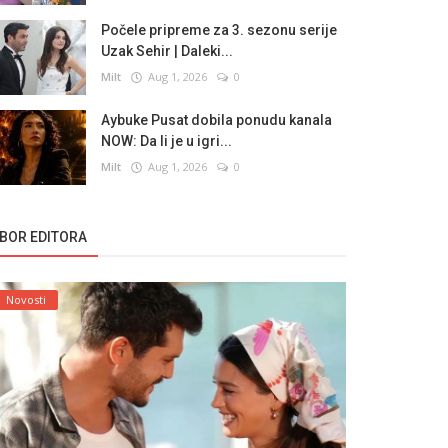
Počele pripreme za 3. sezonu serije
Uzak Sehir | Daleki...
Milt
Aug 1, 2026
0
Aybuke Pusat dobila ponudu kanala
NOW: Da li je u igri...
Milt
Aug 1, 2026
0
ZBOR EDITORA
Novosti