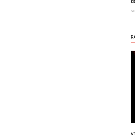
d
Mi
R
Masumiyet | Nevinost
a dobiti
Turska serija Masumiyet | Nevinost –
epizoda 11
V