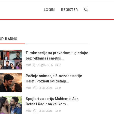
LOGIN
REGISTER
OPULARNO
Turske serije sa prevodom – gledajte
bez reklama i smetnji...
Milt
Aug 8, 2026
2
Počinje snimanje 2. sezone serije
Halef: Poznati svi detalji...
Milt
Jul 28, 2026
0
Spojleri za seriju Muhtemel Ask:
Defne i Kadir na velikom...
Milt
Jul 28, 2026
0