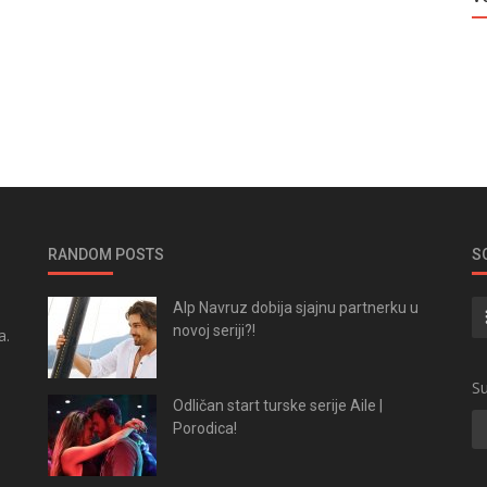
RANDOM POSTS
S
Alp Navruz dobija sjajnu partnerku u
novoj seriji?!
a.
.
Su
Odličan start turske serije Aile |
Porodica!