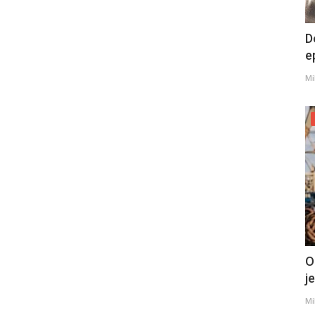
D
e
Mi
O
j
Mi