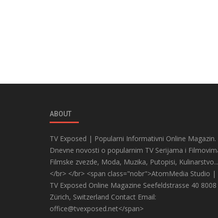
ABOUT
TV Exposed | Popularni Informativni Online Magazin.
Dnevne novosti o popularnim TV Serijama i Filmovim
Filmske zvezde, Moda, Muzika, Putopisi, Kulinarstvo..
</br> </br> <span class="nobr">AtomMedia Studio |
TV Exposed Online Magazine Seefeldstrasse 40 8008
Zürich, Switzerland Contact Email:
office@tvexposed.net</span>