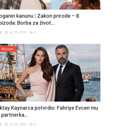
oganin kanunu | Zakon prirode – 8.
pizoda: Borba za život...
lt
Jul 30, 2026
0
Novosti
ktay Kaynarca potvrdio: Fahriye Evcen mu
e partnerka...
lt
Jul 29, 2026
0