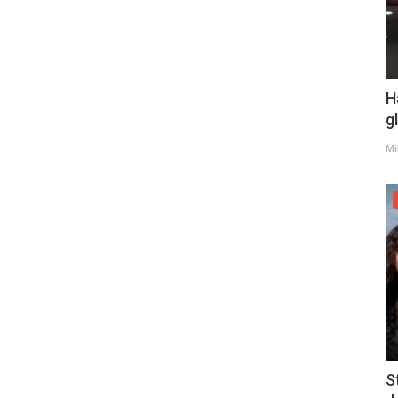
H
g
Mi
S