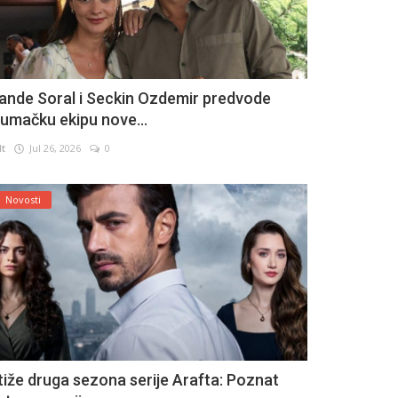
ande Soral i Seckin Ozdemir predvode
lumačku ekipu nove...
lt
Jul 26, 2026
0
Novosti
tiže druga sezona serije Arafta: Poznat