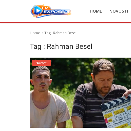
HOME
NOVOSTI
Home
Tag : Rahman Besel
Home
Tag : Rahman Besel
Novosti
Novosti
TV Serije
Filmovi
Glumci
Contact
Login
Register