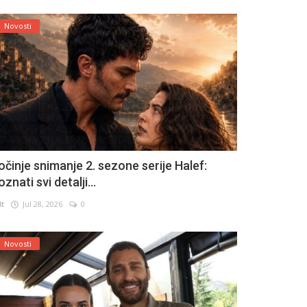
Novosti
očinje snimanje 2. sezone serije Halef:
znati svi detalji...
lt
Jul 28, 2026
0
Novosti