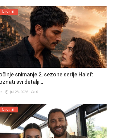
Novosti
očinje snimanje 2. sezone serije Halef:
znati svi detalji...
lt
Jul 28, 2026
0
Novosti