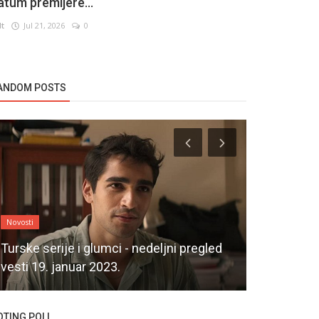
atum premijere...
lt
Jul 21, 2026
0
ANDOM POSTS
Novosti
Novosti
Turske serije i glumci - nedeljni pregled
Serija Hud
vesti 19. januar 2023.
Ljubav nast
OTING POLL