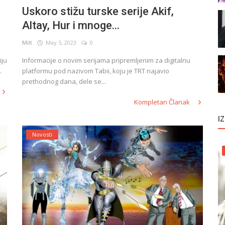
Uskoro stižu turske serije Akif,
Altay, Hur i mnoge...
Milt
May 5, 2023
0
iju
Informacije o novim serijama pripremljenim za digitalnu
.
platformu pod nazivom Tabii, koju je TRT najavio
prethodnog dana, dele se...
Kompletan Članak
I
Novosti