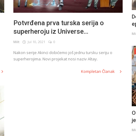
D
Potvrđena prva turska serija o
e
superheroju iz Universe...
Mi
Milt
Jul 10, 2021
0
Nakon serije Akinci dobićemo još jednu tursku seriju o
superherojima. Novi projekat nosi naziv Altay.
Kompletan Članak
O
j
Mi