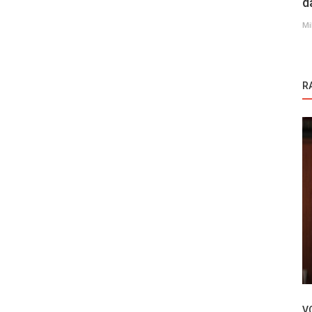
d
Mi
R
Novosti
ilcik
Hazal Subasi – Svako bira svoj put!
V