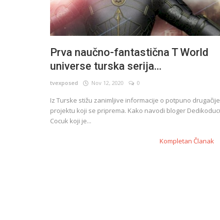
Prva naučno-fantastična T World
universe turska serija...
tvexposed
Nov 12, 2020
0
Iz Turske stižu zanimljive informacije o potpuno drugačij
projektu koji se priprema. Kako navodi bloger Dedikoduc
Cocuk koji je...
Kompletan Članak