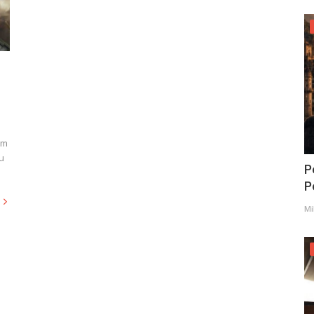
em
u
P
Po
Mi