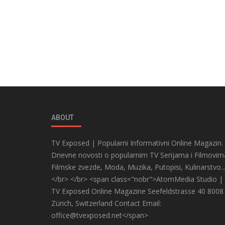
ABOUT
TV Exposed | Popularni Informativni Online Magazin.
Dnevne novosti o popularnim TV Serijama i Filmovim
Filmske zvezde, Moda, Muzika, Putopisi, Kulinarstvo..
</br> </br> <span class="nobr">AtomMedia Studio |
TV Exposed Online Magazine Seefeldstrasse 40 8008
Zürich, Switzerland Contact Email:
office@tvexposed.net</span>