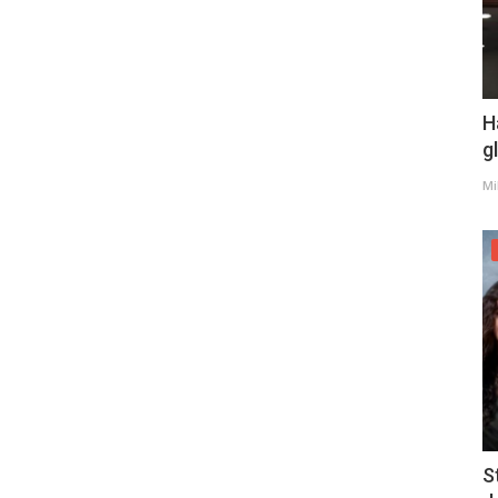
H
g
Mi
S