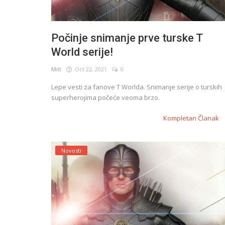
Počinje snimanje prve turske T
World serije!
Milt
Oct 22, 2021
0
Lepe vesti za fanove T Worlda. Snimanje serije o turskih
superherojima počeće veoma brzo.
Kompletan Članak
Novosti