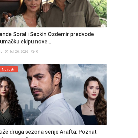
ande Soral i Seckin Ozdemir predvode
lumačku ekipu nove...
lt
Jul 26, 2026
0
Novosti
tiže druga sezona serije Arafta: Poznat