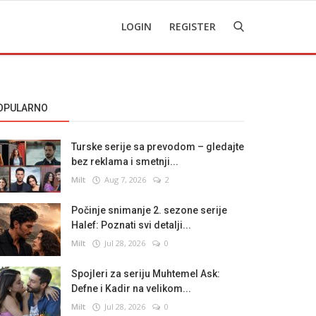
LOGIN
REGISTER
OPULARNO
Turske serije sa prevodom – gledajte
bez reklama i smetnji...
Milt
Aug 7, 2026
2
Počinje snimanje 2. sezone serije
Halef: Poznati svi detalji...
Milt
Jul 28, 2026
0
Spojleri za seriju Muhtemel Ask:
Defne i Kadir na velikom...
Milt
Jul 28, 2026
0