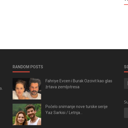
RANDOM POSTS
S
Fahriye Evcen i Burak Ozcivit kao glas
žrtava zemljotresa
a.
.
Su
Počelo snimanje nove turske serije
Yaz Sarkisi / Letnja...