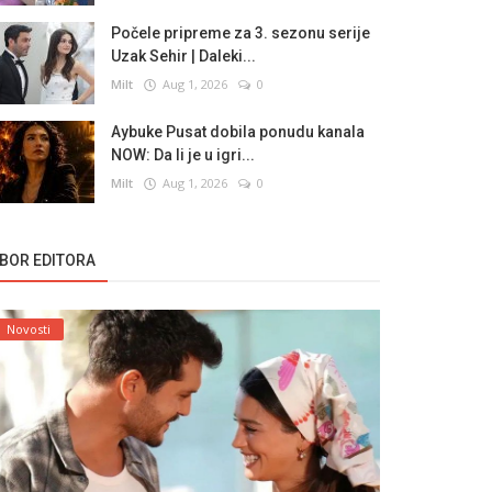
Počele pripreme za 3. sezonu serije
Uzak Sehir | Daleki...
Milt
Aug 1, 2026
0
Aybuke Pusat dobila ponudu kanala
NOW: Da li je u igri...
Milt
Aug 1, 2026
0
ZBOR EDITORA
Novosti