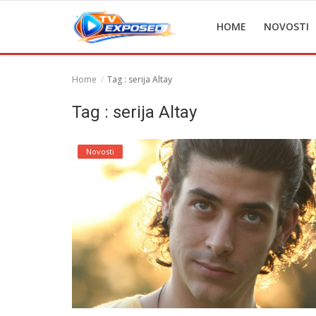
HOME
NOVOSTI
Home
Tag : serija Altay
Home
Tag : serija Altay
Novosti
Novosti
TV Serije
Filmovi
Glumci
Contact
Login
Register