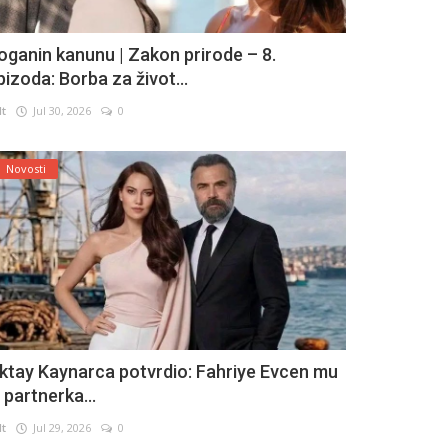
oganin kanunu | Zakon prirode – 8.
pizoda: Borba za život...
lt
Jul 30, 2026
0
Novosti
ktay Kaynarca potvrdio: Fahriye Evcen mu
e partnerka...
lt
Jul 29, 2026
0