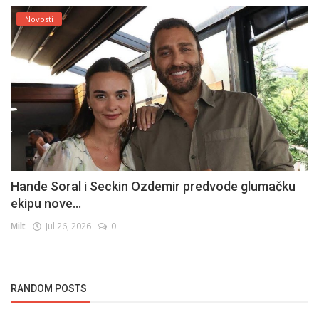
Novosti
Hande Soral i Seckin Ozdemir predvode glumačku
ekipu nove...
Milt
Jul 26, 2026
0
RANDOM POSTS