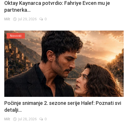
Oktay Kaynarca potvrdio: Fahriye Evcen mu je
partnerka...
Milt
Jul 29, 2026
0
Novosti
Počinje snimanje 2. sezone serije Halef: Poznati svi
detalji...
Milt
Jul 28, 2026
0