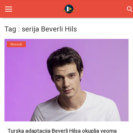
Tag : serija Beverli Hils
Home
Novosti
Novosti
TV Serije
Filmovi
Glumci
Contact
Login
Turska adaptacija Beverli Hilsa okuplja veoma
Register