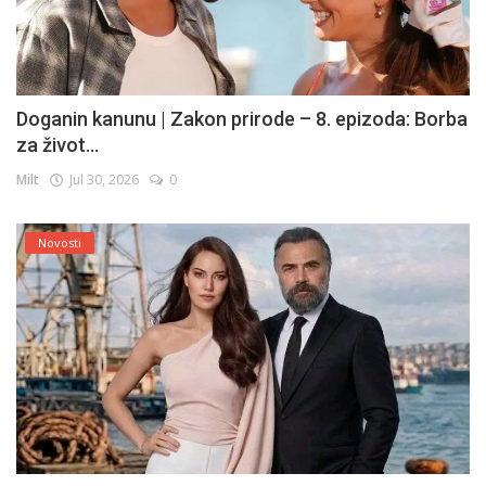
Doganin kanunu | Zakon prirode – 8. epizoda: Borba
za život...
Milt
Jul 30, 2026
0
Novosti