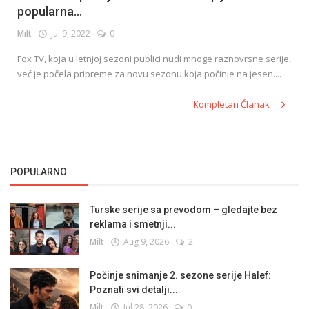
popularna...
Milt
Jul 9, 2022
0
English
Fox TV, koja u letnjoj sezoni publici nudi mnoge raznovrsne serije,
već je počela pripreme za novu sezonu koja počinje na jesen....
Kompletan Članak
POPULARNO
Turske serije sa prevodom – gledajte bez
reklama i smetnji...
Milt
Aug 9, 2026
2
Počinje snimanje 2. sezone serije Halef:
Poznati svi detalji...
Milt
Jul 28, 2026
0