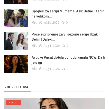
Spojleri za seriju Muhtemel Ask: Defne i Kadir
na velikom...
Milt
Jul 28, 2026
0
Počele pripreme za 3. sezonu serije Uzak
Sehir | Daleki...
Milt
Aug 1, 2026
0
Aybuke Pusat dobila ponudu kanala NOW: Da li
je u igri...
Milt
Aug 1, 2026
0
IZBOR EDITORA
Novosti