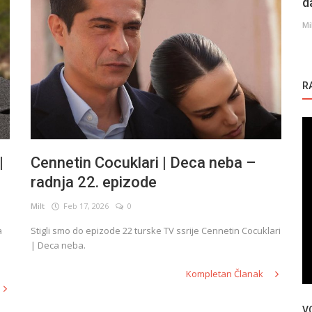
d
Mi
R
|
Cennetin Cocuklari | Deca neba –
radnja 22. epizode
Milt
Feb 17, 2026
0
a
Stigli smo do epizode 22 turske TV ssrije Cennetin Cocuklari
Glumci
i serije
| Deca neba.
Turska glumica | Mine Kilic |
Kompletan Članak
V