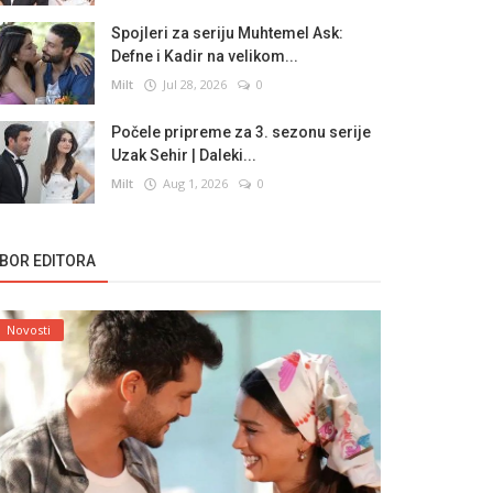
Spojleri za seriju Muhtemel Ask:
Defne i Kadir na velikom...
Milt
Jul 28, 2026
0
Počele pripreme za 3. sezonu serije
Uzak Sehir | Daleki...
Milt
Aug 1, 2026
0
ZBOR EDITORA
Novosti