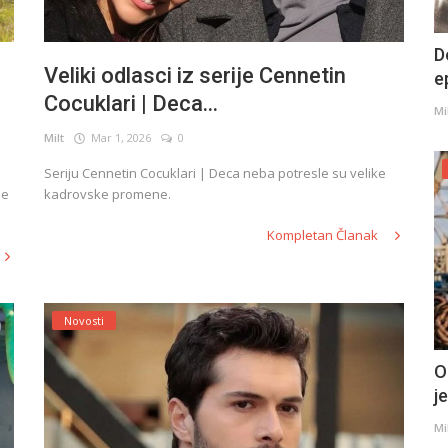
D
Veliki odlasci iz serije Cennetin
e
Cocuklari | Deca...
Mi
Milt
Mar 1, 2026
0
Seriju Cennetin Cocuklari | Deca neba potresle su velike
se
kadrovske promene.
Kompletan Članak
Novosti
O
j
Mi