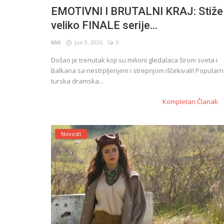
EMOTIVNI I BRUTALNI KRAJ: Stiže
veliko FINALE serije...
English
Milt
Jun 9, 2026
0
Došao je trenutak koji su milioni gledalaca širom sveta i
Balkana sa nestrpljenjem i strepnjom iščekivali! Popular
turska dramska...
Kompletan Članak
Novosti