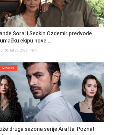
ande Soral i Seckin Ozdemir predvode
lumačku ekipu nove...
lt
Jul 26, 2026
0
Novosti
tiže druga sezona serije Arafta: Poznat