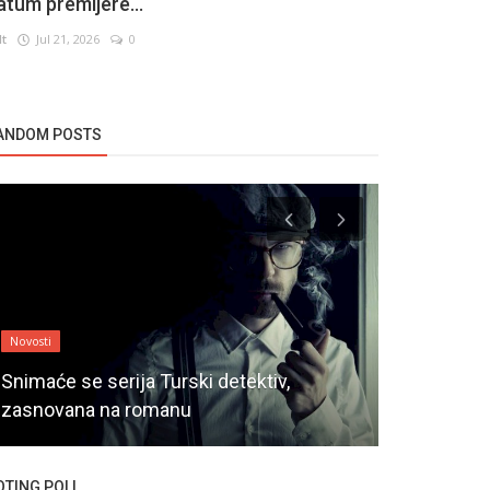
atum premijere...
lt
Jul 21, 2026
0
ANDOM POSTS
Novosti
Novosti
Snimaće se serija Turski detektiv,
zasnovana na romanu
Yurdaer Oku
OTING POLL