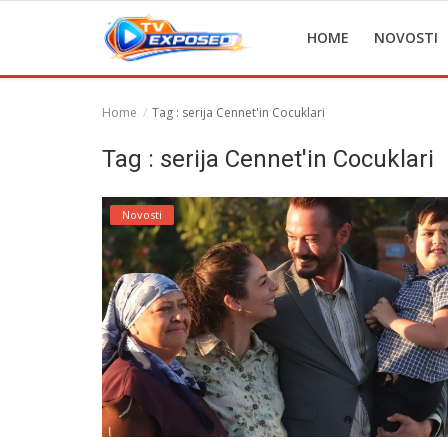
HOME
NOVOSTI
Home
Tag : serija Cennet'in Cocuklari
Home
Tag : serija Cennet'in Cocuklari
Novosti
Novosti
TV Serije
Filmovi
Glumci
Contact
Login
Register