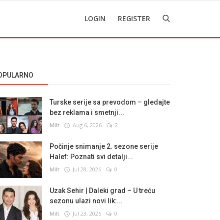
LOGIN
REGISTER
OPULARNO
Turske serije sa prevodom – gledajte
bez reklama i smetnji...
Milt
Aug 6, 2026
2
Počinje snimanje 2. sezone serije
Halef: Poznati svi detalji...
Milt
Jul 28, 2026
0
Uzak Sehir | Daleki grad – U treću
sezonu ulazi novi lik:...
Milt
Jul 23, 2026
0