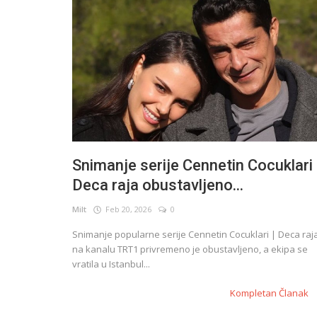
Snimanje serije Cennetin Cocuklari 
Deca raja obustavljeno...
Milt
Feb 20, 2026
0
Novosti
Snimanje popularne serije Cennetin Cocuklari | Deca raj
Uskoro kreće rad na finalnoj epizod
na kanalu TRT1 privremeno je obustavljeno, a ekipa se
Guvercin
vratila u Istanbul...
Kompletan Članak