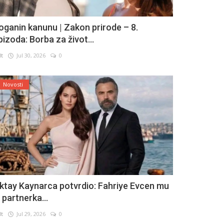
oganin kanunu | Zakon prirode – 8.
pizoda: Borba za život...
lt
Jul 30, 2026
0
Novosti
ktay Kaynarca potvrdio: Fahriye Evcen mu
e partnerka...
lt
Jul 29, 2026
0