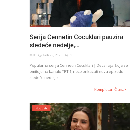
Serija Cennetin Cocuklari pauzira
sledeće nedelje,...
Milt
Feb 28, 2026
0
Popularna serija Cennetin Cocuklari | Deca raja, koja se
emituje na kanalu TRT 1, neće prikazati novu epizodu
sledeće nedelje.
Kompletan Članak
Novosti