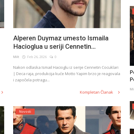
Alperen Duymaz umesto Ismaila
Hacioglua u seriji Cennetin...
Milt
Feb 26, 2026
0
Nakon odlaska Ismail Hacioglu iz serije Cennetin Cocuklari
P
| Deca raja, produkcija kuće Motto Yapim brzo je reagovala
Po
i započela potragu...
Mi
Kompletan Članak
Novosti