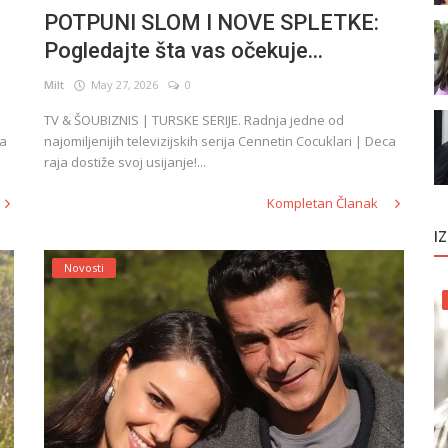
POTPUNI SLOM I NOVE SPLETKE:
Pogledajte šta vas očekuje...
Milt
May 27, 2026
0
TV & ŠOUBIZNIS | TURSKE SERIJE. Radnja jedne od
na
najomiljenijih televizijskih serija Cennetin Cocuklari | Deca
raja dostiže svoj usijanje!...
Kompletan Članak
I
Novosti