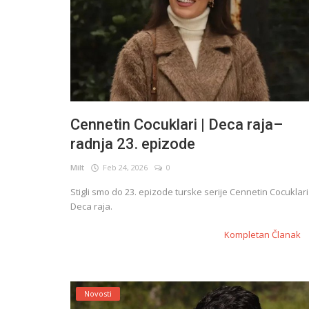
Cennetin Cocuklari | Deca raja–
radnja 23. epizode
Milt
Feb 24, 2026
0
Stigli smo do 23. epizode turske serije Cennetin Cocuklari
Deca raja.
Kompletan Članak
Novosti