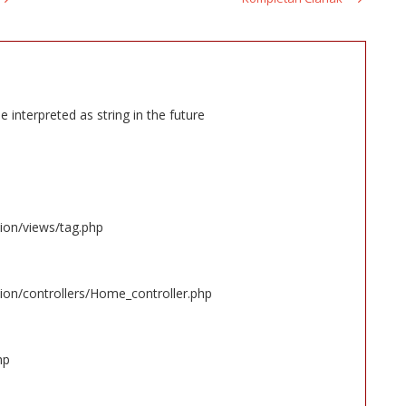
e interpreted as string in the future
tion/views/tag.php
ion/controllers/Home_controller.php
hp