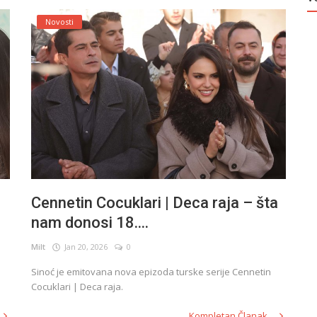
Novosti
Cennetin Cocuklari | Deca raja – šta
nam donosi 18....
Milt
Jan 20, 2026
0
Sinoć je emitovana nova epizoda turske serije Cennetin
Cocuklari | Deca raja.
Kompletan Članak