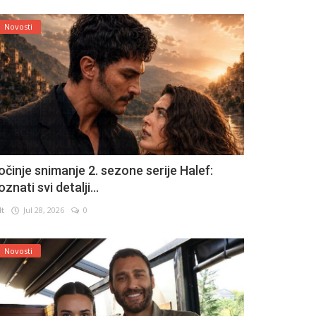
Novosti
očinje snimanje 2. sezone serije Halef:
znati svi detalji...
lt
Jul 28, 2026
0
Novosti