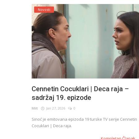
Novosti
Cennetin Cocuklari | Deca raja –
sadržaj 19. epizode
Milt
Jan 27, 2026
0
Sinoć je emitovana epizoda 19 turske TV serije Cennetin
Cocuklari | Deca raja.
Kompletan Članak