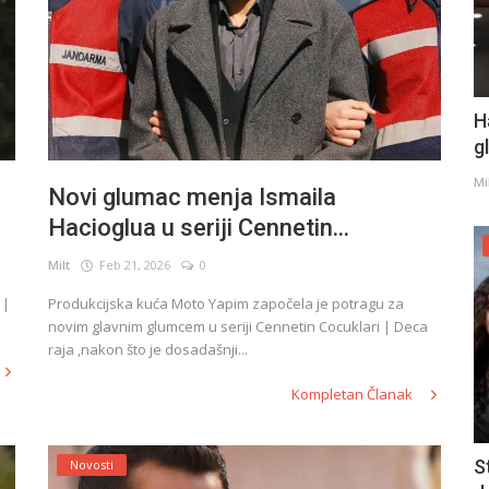
H
g
Mi
Novi glumac menja Ismaila
Hacioglua u seriji Cennetin...
Milt
Feb 21, 2026
0
 |
Produkcijska kuća Moto Yapim započela je potragu za
novim glavnim glumcem u seriji Cennetin Cocuklari | Deca
raja ,nakon što je dosadašnji...
Kompletan Članak
S
Novosti