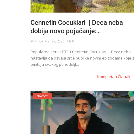
Cennetin Cocuklari | Deca neba
dobija novo pojačanje:...
Milt
Mar 27, 2026
0
Popularna serija TRT 1 Cennetin Cocuklari | Deca neba
nastavlja da osvaja srca publike novim epizodama koje 
emituju svakog ponedeljka...
Kompletan Članak
Novosti