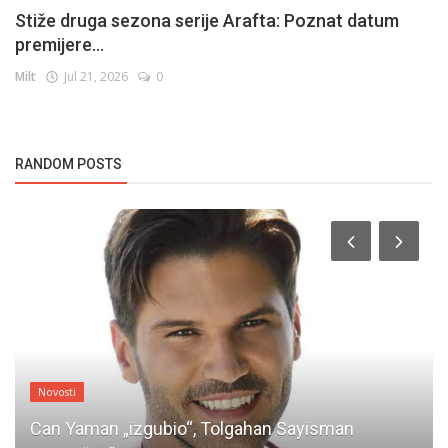
Stiže druga sezona serije Arafta: Poznat datum
premijere...
Milt
Jul 21, 2026
0
RANDOM POSTS
Novosti
Can Yaman „izgubio“, Tolgahan Sayisman