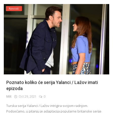
Novosti
Poznato koliko će serija Yalanci / Lažov imati
epizoda
Milt
Oct 29, 2021
0
Turska serija Yalanci / Lažov intrigira svojom radnjom.
Podsećamo, u pitanju je adaptacija popularne britanske serije