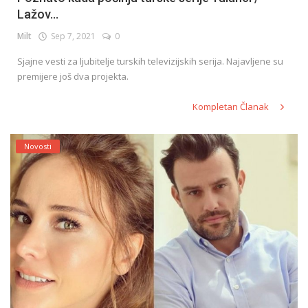
Lažov...
Milt
Sep 7, 2021
0
Sjajne vesti za ljubitelje turskih televizijskih serija. Najavljene su
premijere još dva projekta.
Kompletan Članak
Novosti