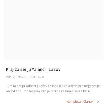
English
Kraj za seriju Yalanci | Lažov
Milt
Nov 13, 2021
0
Turska serija Yalanci | Lažov će ipak biti završena pre nego što je
najavljeno. Podsećamo, bilo je reči da će finale serije biti u...
Kompletan Članak