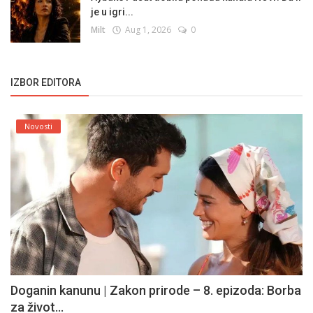
je u igri...
Milt
Aug 1, 2026
0
IZBOR EDITORA
Novosti
Doganin kanunu | Zakon prirode – 8. epizoda: Borba
za život...