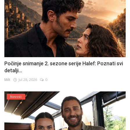
Počinje snimanje 2. sezone serije Halef: Poznati svi
detalji...
Milt
Jul 28, 2026
0
Novosti