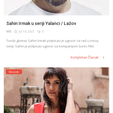
Sahin Irmak u seriji Yalanci / Lažov
Milt
Jul 19, 2021
0
Turski glumac Sahin Irmak potpisao je ugovor za rad u novoj
seriji. Sahin je potpisao ugovor sa kompanijom Surec Film.
Kompletan Članak
Novosti