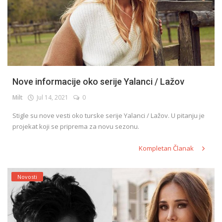
Nove informacije oko serije Yalanci / Lažov
Milt
Jul 14, 2021
0
Stigle su nove vesti oko turske serije Yalanci / Lažov. U pitanju je
projekat koji se priprema za novu sezonu.
Kompletan Članak
Novosti