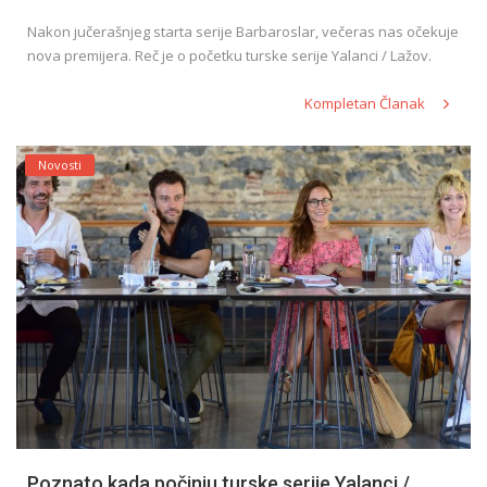
Nakon jučerašnjeg starta serije Barbaroslar, večeras nas očekuje
nova premijera. Reč je o početku turske serije Yalanci / Lažov.
Kompletan Članak
Novosti
Poznato kada počinju turske serije Yalanci /