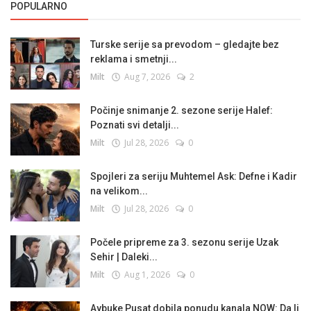
POPULARNO
Turske serije sa prevodom – gledajte bez
reklama i smetnji...
Milt
Aug 7, 2026
2
Počinje snimanje 2. sezone serije Halef:
Poznati svi detalji...
Milt
Jul 28, 2026
0
Spojleri za seriju Muhtemel Ask: Defne i Kadir
na velikom...
Milt
Jul 28, 2026
0
Počele pripreme za 3. sezonu serije Uzak
Sehir | Daleki...
Milt
Aug 1, 2026
0
Aybuke Pusat dobila ponudu kanala NOW: Da li