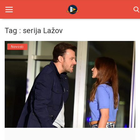
Tag : serija Lažov
Home
Novosti
Novosti
TV Serije
Filmovi
Glumci
Contact
Login
Register