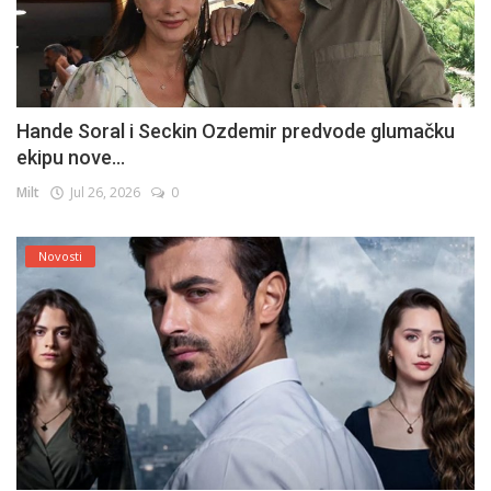
Hande Soral i Seckin Ozdemir predvode glumačku
ekipu nove...
Milt
Jul 26, 2026
0
Novosti