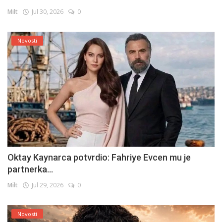
Milt
Jul 30, 2026
0
Novosti
Oktay Kaynarca potvrdio: Fahriye Evcen mu je
partnerka...
Milt
Jul 29, 2026
0
Novosti