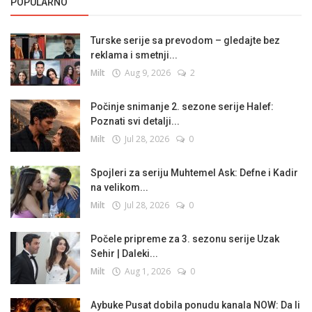
POPULARNO
Turske serije sa prevodom – gledajte bez
reklama i smetnji...
Milt
Aug 9, 2026
2
Počinje snimanje 2. sezone serije Halef:
Poznati svi detalji...
Milt
Jul 28, 2026
0
Spojleri za seriju Muhtemel Ask: Defne i Kadir
na velikom...
Milt
Jul 28, 2026
0
Počele pripreme za 3. sezonu serije Uzak
Sehir | Daleki...
Milt
Aug 1, 2026
0
Aybuke Pusat dobila ponudu kanala NOW: Da li