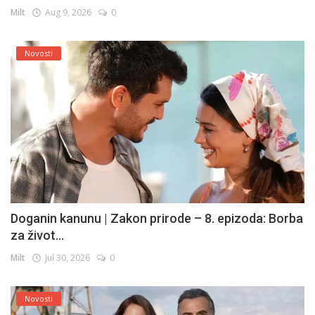
Milt
Aug 9, 2026
0
Novosti
Doganin kanunu | Zakon prirode – 8. epizoda: Borba
za život...
Milt
Jul 30, 2026
0
Novosti