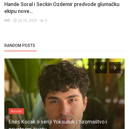
Hande Soral i Seckin Ozdemir predvode glumačku
ekipu nove...
Milt
Jul 26, 2026
0
RANDOM POSTS
Novosti
Enes Kocak o seriji Yoksulluk | Siromaštvo i