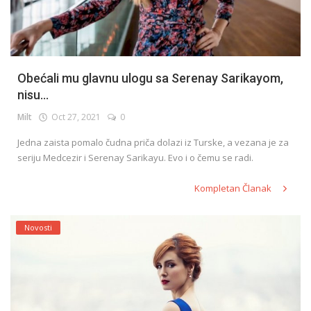
Obećali mu glavnu ulogu sa Serenay Sarikayom,
nisu...
Milt
Oct 27, 2021
0
Jedna zaista pomalo čudna priča dolazi iz Turske, a vezana je za
seriju Medcezir i Serenay Sarikayu. Evo i o čemu se radi.
Kompletan Članak
Novosti