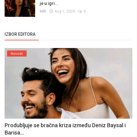
je u igri...
Milt
Aug 1, 2026
0
IZBOR EDITORA
Novosti
Produbljuje se bračna kriza između Deniz Baysal i
Barisa...