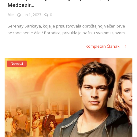
Medcezir...
Milt
Jun 1, 2023
0
English
Serenay Sarikaya, koja je prisustvovala oproštajnoj večeri prve
sezone serije Aile / Porodica, privukla je pažnju svojom izjavom.
Kompletan Članak
Novosti