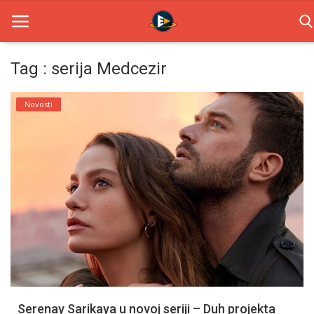
Tag : serija Medcezir
Home
Novosti
Novosti
TV Serije
Filmovi
Glumci
Contact
Login
Serenay Sarikaya u novoj seriji – Duh projekta
Register