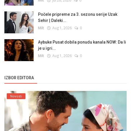
Milt
Jul 28, 2026
0
Počele pripreme za 3. sezonu serije Uzak
Sehir | Daleki...
Milt
Aug 1, 2026
0
Aybuke Pusat dobila ponudu kanala NOW: Da li
je u igri...
Milt
Aug 1, 2026
0
IZBOR EDITORA
Novosti