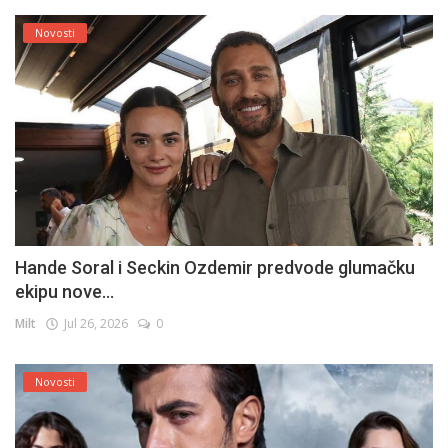
Novosti
Hande Soral i Seckin Ozdemir predvode glumačku
ekipu nove...
Milt
Jul 26, 2026
0
Novosti