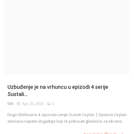
English
Uzbuđenje je na vrhuncu u epizodi 4 serije
Sustali...
Milt
Apr 25, 2025
0
Dugo iščekivana 4. epizoda serije Sustali Ceylan | Opasna Ceylan
obećava napete događaje koji će prikovati gledaoce za ekrane.