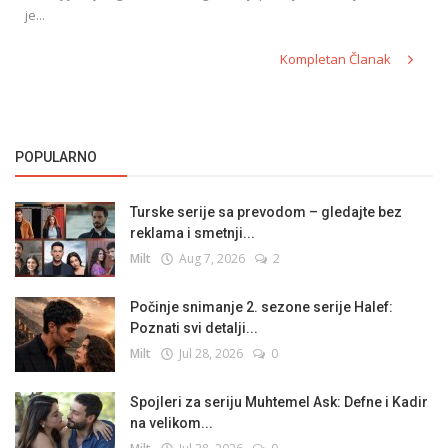
je...
Kompletan Članak
POPULARNO
Turske serije sa prevodom – gledajte bez
reklama i smetnji...
Milt
Aug 7, 2026
2
Počinje snimanje 2. sezone serije Halef:
Poznati svi detalji...
Milt
Jul 28, 2026
0
Spojleri za seriju Muhtemel Ask: Defne i Kadir
na velikom...