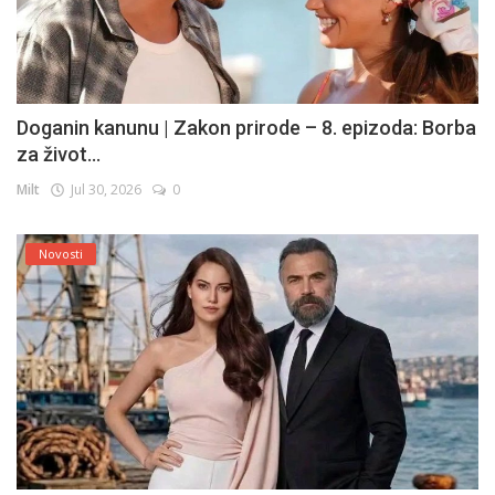
Doganin kanunu | Zakon prirode – 8. epizoda: Borba
za život...
Milt
Jul 30, 2026
0
Novosti