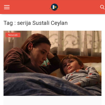
Tag : serija Sustali Ceylan
Home
Novosti
Novosti
TV Serije
Filmovi
Glumci
Contact
Login
Register