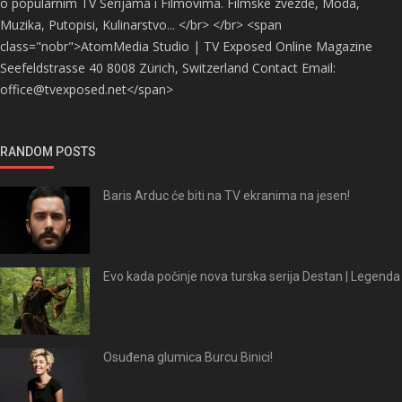
o popularnim TV Serijama i Filmovima. Filmske zvezde, Moda,
Muzika, Putopisi, Kulinarstvo... </br> </br> <span
class="nobr">AtomMedia Studio | TV Exposed Online Magazine
Seefeldstrasse 40 8008 Zürich, Switzerland Contact Email:
office@tvexposed.net</span>
RANDOM POSTS
Baris Arduc će biti na TV ekranima na jesen!
Evo kada počinje nova turska serija Destan | Legenda
Osuđena glumica Burcu Binici!