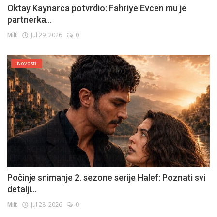
Oktay Kaynarca potvrdio: Fahriye Evcen mu je
partnerka...
Milt
Jul 29, 2026
0
Novosti
Počinje snimanje 2. sezone serije Halef: Poznati svi
detalji...
Milt
Jul 28, 2026
0