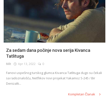
Za sedam dana počinje nova serija Kivanca
Tatlituga
Milt
Apr 13, 2022
0
Fanovi uspešnog turskog glumca Kivanca Tatlituga dugo su čekali
sa radoznalošću, Netflikov novi projekat Yakamoz S-245 / Bir
Denizalti...
Kompletan Članak