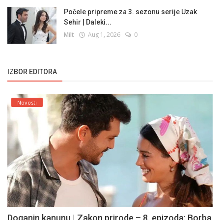
Počele pripreme za 3. sezonu serije Uzak
Sehir | Daleki...
Milt
Aug 1, 2026
0
IZBOR EDITORA
Novosti
Doganin kanunu | Zakon prirode – 8. epizoda: Borba