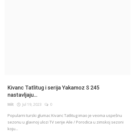
English
Kivanc Tatlitug i serija Yakamoz S 245
nastavljaju...
Milt
Jul 19, 2023
0
Popularni turski glumac Kivanc Tatlitug imao je veoma uspešnu
sezonu u glavnoj ulozi TV serije Aile / Porodica u zimskoj sezoni
koju...