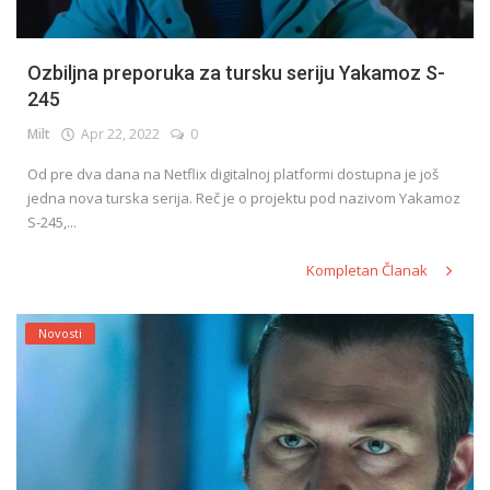
Ozbiljna preporuka za tursku seriju Yakamoz S-
245
Milt
Apr 22, 2022
0
Od pre dva dana na Netflix digitalnoj platformi dostupna je još
jedna nova turska serija. Reč je o projektu pod nazivom Yakamoz
S-245,...
Kompletan Članak
Novosti