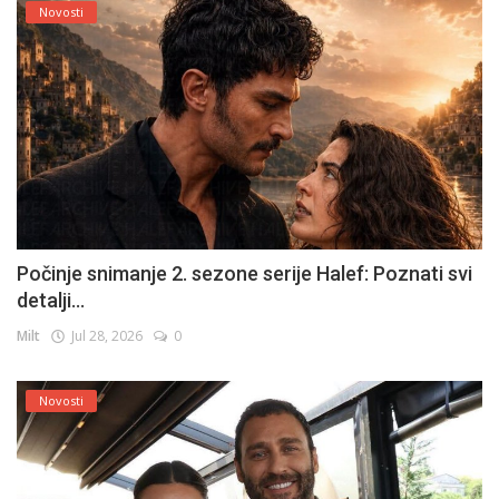
Novosti
Počinje snimanje 2. sezone serije Halef: Poznati svi
detalji...
Milt
Jul 28, 2026
0
Novosti