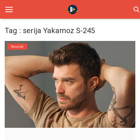
Tag : serija Yakamoz S-245
Home
Novosti
Novosti
TV Serije
Filmovi
Glumci
Contact
Login
Register