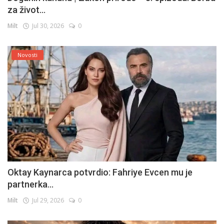
za život...
Milt
Jul 30, 2026
0
Novosti
Oktay Kaynarca potvrdio: Fahriye Evcen mu je
partnerka...
Milt
Jul 29, 2026
0