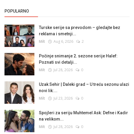
POPULARNO
Turske serije sa prevodom – gledajte bez
reklama i smetnji...
Milt
Aug 6, 2026
2
Počinje snimanje 2. sezone serije Halef:
Poznati svi detalji...
Milt
Jul 28, 2026
0
Uzak Sehir | Daleki grad – U treću sezonu ulazi
novi lik:...
Milt
Jul 23, 2026
0
Spojleri za seriju Muhtemel Ask: Defne i Kadir
na velikom...
Milt
Jul 28, 2026
0