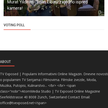
Murat Yildirim i Iman Elbani zajedno ispred
kamera!
VOTING POLL
ABOUT
TV Exposed | Popularni Informativni Online Magazin. Dnevne novosti
o popularnim TV Serijama i Filmovima. Filmske zvezde, Moda,
Muzika, Putopisi, Kulinarstvo... </br> </br> <span
class="nobr">AtomMedia Studio | TV Exposed Online Magazine
Seefeldstrasse 40 8008 Zürich, Switzerland Contact Email:
office@tvexposed.net</span>