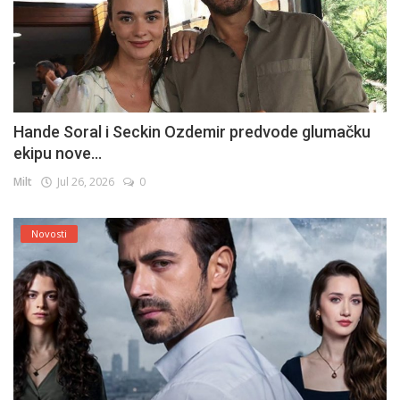
Hande Soral i Seckin Ozdemir predvode glumačku
ekipu nove...
Milt
Jul 26, 2026
0
Novosti