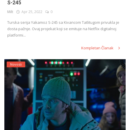
S-245
Milt
Apr 25, 2022
0
Turska serija Yakamoz S-245 sa Kivancom Tatlitugom privukla je
dosta pažnje. Ovaj projekat koji se emituje na Netflix digitalnoj
platformi...
Kompletan Članak
Novosti