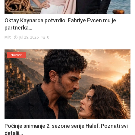
Oktay Kaynarca potvrdio: Fahriye Evcen mu je
partnerka...
Milt
Jul 29, 2026
0
Novosti
Počinje snimanje 2. sezone serije Halef: Poznati svi
detalji...