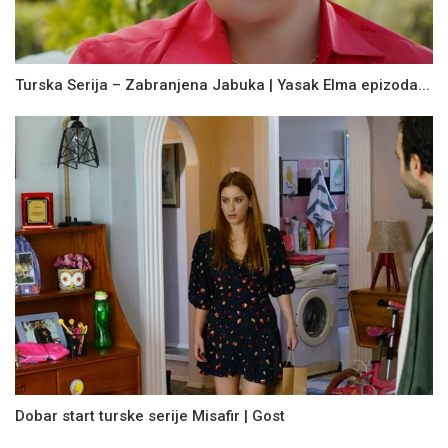
Turska Serija – Zabranjena Jabuka | Yasak Elma epizoda...
Dobar start turske serije Misafir | Gost