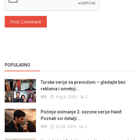
Post Comment
POPULARNO
Turske serije sa prevodom – gledajte bez
reklama i smetnji...
Milt
Aug 6, 2026
2
Počinje snimanje 2. sezone serije Halef:
Poznati svi detalji...
Milt
Jul 28, 2026
0