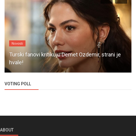
Novosti
Turski fanovi kritikuju Demet Ozdemir, strani je
hvale!
VOTING POLL
ABOUT