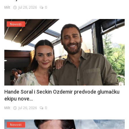
Milt
Jul 28, 2026
0
Novosti
Hande Soral i Seckin Ozdemir predvode glumačku
ekipu nove...
Milt
Jul 26, 2026
0
Novosti