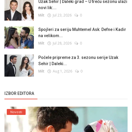
Uzak Sehir | Daleki grad – U treću sezonu ulazi
novi lik:...
Milt
Jul 23, 2026
0
Spojleri za seriju Muhtemel Ask: Defne i Kadir
na velikom...
Milt
Jul 28, 2026
0
Počele pripreme za 3. sezonu serije Uzak
Sehir | Daleki...
Milt
Aug 1, 2026
0
IZBOR EDITORA
Novosti