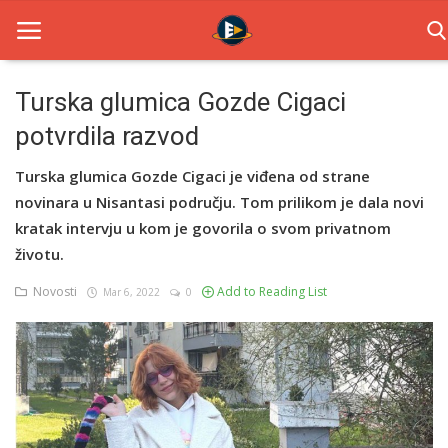
Turska glumica Gozde Cigaci
potvrdila razvod
Home
Turska glumica Gozde Cigaci je viđena od strane
Novosti
novinara u Nisantasi području. Tom prilikom je dala novi
TV Serije
kratak intervju u kom je govorila o svom privatnom
životu.
Filmovi
Novosti
Add to Reading List
Mar 6, 2022
0
Glumci
Contact
Login
Register