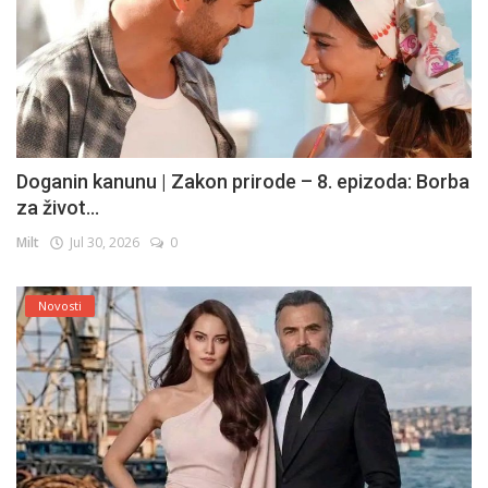
Doganin kanunu | Zakon prirode – 8. epizoda: Borba
za život...
Milt
Jul 30, 2026
0
Novosti