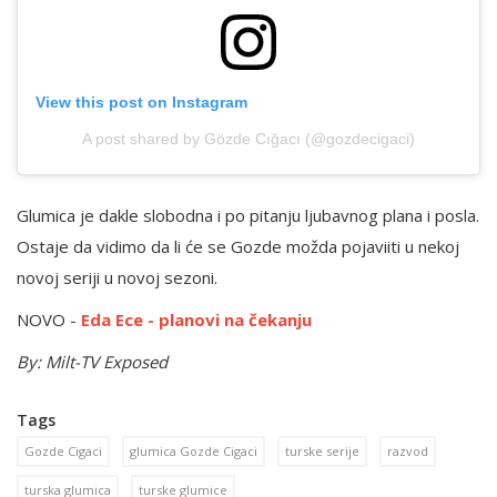
View this post on Instagram
A post shared by Gözde Cığacı (@gozdecigaci)
Glumica je dakle slobodna i po pitanju ljubavnog plana i posla.
Ostaje da vidimo da li će se Gozde možda pojaviiti u nekoj
novoj seriji u novoj sezoni.
NOVO -
Eda Ece - planovi na čekanju
By: Milt-TV Exposed
Tags
Gozde Cigaci
glumica Gozde Cigaci
turske serije
razvod
turska glumica
turske glumice