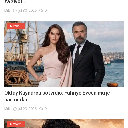
za život...
Milt
Jul 30, 2026
0
Novosti
Oktay Kaynarca potvrdio: Fahriye Evcen mu je
partnerka...
Milt
Jul 29, 2026
0
Novosti