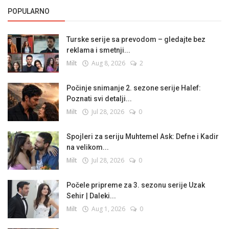
POPULARNO
Turske serije sa prevodom – gledajte bez
reklama i smetnji...
Milt
Aug 8, 2026
2
Počinje snimanje 2. sezone serije Halef:
Poznati svi detalji...
Milt
Jul 28, 2026
0
Spojleri za seriju Muhtemel Ask: Defne i Kadir
na velikom...
Milt
Jul 28, 2026
0
Počele pripreme za 3. sezonu serije Uzak
Sehir | Daleki...
Milt
Aug 1, 2026
0