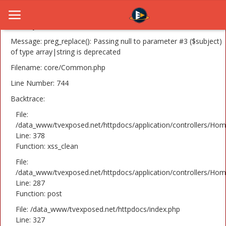
A PHP Error was encountered
Severity: 8192
Message: preg_replace(): Passing null to parameter #3 ($subject)
of type array|string is deprecated
Filename: core/Common.php
Home
Line Number: 744
Novosti
Backtrace:
TV Serije
File:
/data_www/tvexposed.net/httpdocs/application/controllers/Hom
Line: 378
Filmovi
Function: xss_clean
Glumci
File:
/data_www/tvexposed.net/httpdocs/application/controllers/Hom
Contact
Line: 287
Function: post
Login
File: /data_www/tvexposed.net/httpdocs/index.php
Line: 327
Register