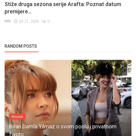
Stiže druga sezona serije Arafta: Poznat datum
premijere...
Milt
Jul 21, 2026
0
RANDOM POSTS
Novosti
Biran Damla Yilmaz o svom poslu i privatnom
životu