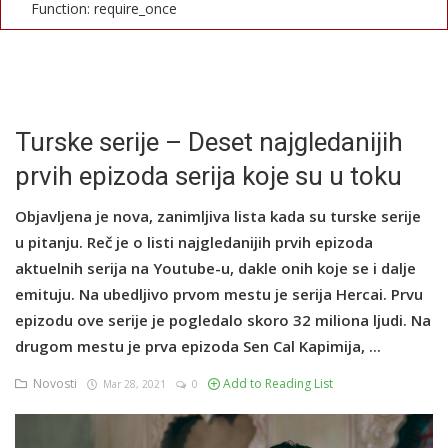
Function: require_once
English
Turske serije – Deset najgledanijih
prvih epizoda serija koje su u toku
Objavljena je nova, zanimljiva lista kada su turske serije
u pitanju. Reč je o listi najgledanijih prvih epizoda
aktuelnih serija na Youtube-u, dakle onih koje se i dalje
emituju. Na ubedljivo prvom mestu je serija Hercai. Prvu
epizodu ove serije je pogledalo skoro 32 miliona ljudi. Na
drugom mestu je prva epizoda Sen Cal Kapimija, ...
Novosti
Add to Reading List
Mar 28, 2021
0