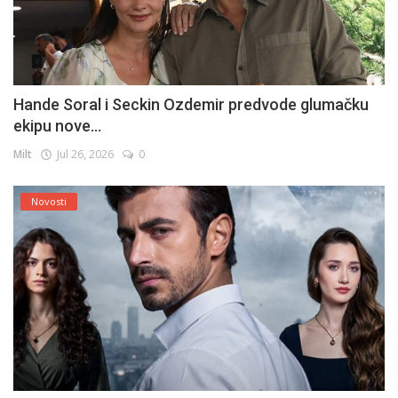
Hande Soral i Seckin Ozdemir predvode glumačku
ekipu nove...
Milt
Jul 26, 2026
0
Novosti