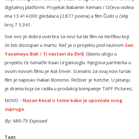
digitalnoj platformi. Projekat Babamin Kemani / Očeva violina
ima 13.414.000 gledalaca (2.877 poena) a film Čudo u ćeliji
broj 7 3.341.
Sve ovo je dobra uvertira za novi turski film na Netflixu koji
će biti dostupan u martu. Reč je o projektu pod nazivom
Sen
Yasamaya Bak / Ti nastavi da živiš
. Glavnu ulogu u
projektu će tumačiti Kaan Urgancioglu. Njegova partnerka u
ovom novom filmu je Asli Enver. Scenario za ovaj novi turski
film je napisao Hakan Bonomo. Režiser je Ketche. U pitanju
je drama koja se radila u produkciji kompanije TAFF Pictures.
NOVO -
Nazan Kesal o tome kako je upoznala svog
supruga
By: Milt-TV Exposed
Tags