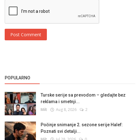
Post Comment
POPULARNO
Turske serije sa prevodom – gledajte bez
reklama i smetnji...
Milt
Aug 8, 2026
2
Počinje snimanje 2. sezone serije Halef:
Poznati svi detalji...
Milt
Jul 28, 2026
0