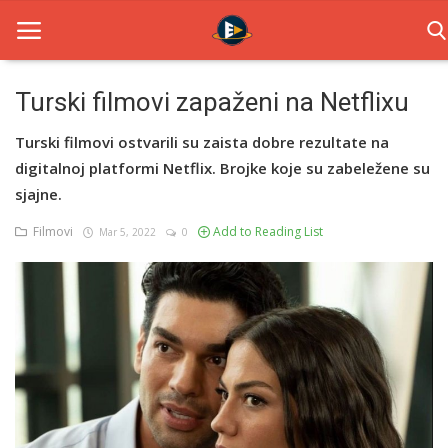
Turski filmovi zapaženi na Netflixu
Home
Turski filmovi ostvarili su zaista dobre rezultate na
digitalnoj platformi Netflix. Brojke koje su zabeležene su
Novosti
sjajne.
TV Serije
Filmovi
Add to Reading List
Mar 5, 2022
0
Filmovi
Glumci
Contact
Login
Register