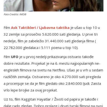
Foto Credits: IMDB
English
Film
Ask Taktikleri / Ljubavna taktika
je ušao u top 10 u
32 zemlje sa prosečno 5.620.000 sati gledanja. U prve tri
nedelje, film je zabeležio 31.440.000 sati gledanja filma (
22.782.000 gledalaca i 5.111 poena u top 10).
Film
UFO
je u prvoj nedelji prikazivanja ostvario takođe
dobre rezultate. Projekat je na 6. mestu najpopularnijih ne-
engleskih filmova na svetu na Netflixu. Ušao je u vrh u sedam
različitih zemalja. Ostvareno je oko 4.270.000 sati pregleda
a procenjuje se da je film gledalo oko 2.840.000 ljudi. Zaista
vrlo lepe brojke za ovaj projekat.
Uz to, film Kaggitan Hayatlar / Životi od papira je takođe i
dalje rado gledan. Dobro prolaze i drugi turski filmovi na ovoj