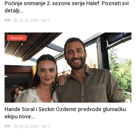
Počinje snimanje 2. sezone serije Halef: Poznati svi
detalji...
Milt
Jul 28, 2026
0
Novosti
Hande Soral i Seckin Ozdemir predvode glumačku
ekipu nove...
Milt
Jul 26, 2026
0