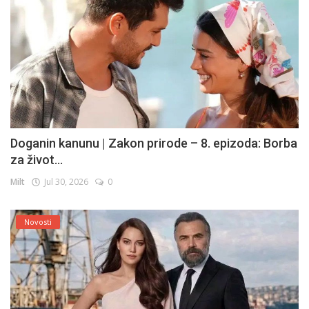
Doganin kanunu | Zakon prirode – 8. epizoda: Borba
za život...
Milt
Jul 30, 2026
0
Novosti