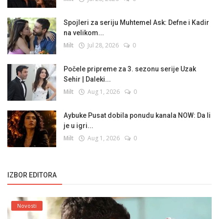
Spojleri za seriju Muhtemel Ask: Defne i Kadir
na velikom...
Milt
Jul 28, 2026
0
Počele pripreme za 3. sezonu serije Uzak
Sehir | Daleki...
Milt
Aug 1, 2026
0
Aybuke Pusat dobila ponudu kanala NOW: Da li
je u igri...
Milt
Aug 1, 2026
0
IZBOR EDITORA
Novosti