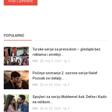
Post Comment
POPULARNO
Turske serije sa prevodom – gledajte bez
reklama i smetnji...
Milt
Aug 9, 2026
2
Počinje snimanje 2. sezone serije Halef:
Poznati svi detalji...
Milt
Jul 28, 2026
0
Spojleri za seriju Muhtemel Ask: Defne i Kadir
na velikom...
Milt
Jul 28, 2026
0