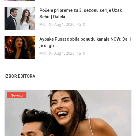
Počele pripreme za 3. sezonu serije Uzak
Sehir | Daleki...
Milt
Aug 1, 2026
0
Aybuke Pusat dobila ponudu kanala NOW: Da li
je u igri...
Milt
Aug 1, 2026
0
IZBOR EDITORA
Novosti