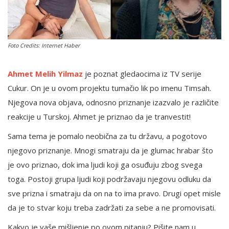
English
Foto Credits: Internet Haber
Ahmet Melih Yilmaz
je poznat gledaocima iz TV serije
Cukur. On je u ovom projektu tumačio lik po imenu Timsah.
Njegova nova objava, odnosno priznanje izazvalo je različite
reakcije u Turskoj. Ahmet je priznao da je tranvestit!
Sama tema je pomalo neobična za tu državu, a pogotovo
njegovo priznanje. Mnogi smatraju da je glumac hrabar što
je ovo priznao, dok ima ljudi koji ga osuđuju zbog svega
toga. Postoji grupa ljudi koji podržavaju njegovu odluku da
sve prizna i smatraju da on na to ima pravo. Drugi opet misle
da je to stvar koju treba zadržati za sebe a ne promovisati.
Kakvo je vaše mišljenje po ovom pitanju? Pišite nam u