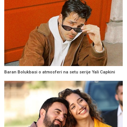
Baran Bolukbasi o atmosferi na setu serije Yali Capkini