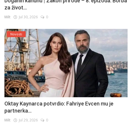
Doganin kanunu | Zakon prirode – 8. epizoda: Borba
za život...
Milt
Jul 30, 2026
0
Novosti
Oktay Kaynarca potvrdio: Fahriye Evcen mu je
partnerka...
Milt
Jul 29, 2026
0