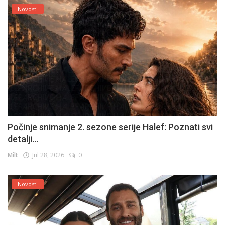
Novosti
Počinje snimanje 2. sezone serije Halef: Poznati svi
detalji...
Milt
Jul 28, 2026
0
Novosti