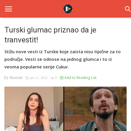
Turski glumac priznao da je
tranvestit!
Home
Stižu nove vesti iz Turske koje zaista nisu tipične za to
Novosti
područje. Vesti se odnose na jednog glumca i to iz
TV Serije
veoma popularne serije Cukur.
Novosti
Add to Reading List
Jan 21, 2022
0
Filmovi
Glumci
Contact
Login
Register