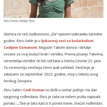
English
Foto Credits: Medya Tikisi
Glumica će reći sudbonosno „Da“ njenom izabraniku naredne
godine. Ebru Sahin je u
ljubavnoj vezi sa košarkašom
Cedijem Osmanom
. Magazin Takvim donosi i detalje
vezane za ovaj budući brak i veridbu. Prema pisanju Takvima,
ceremenija veridbe će biti održana u mestu Cesme 25. juna.
Za cerenomiju venčanja ćemo ipak sačekati. Venčanje je
zakazano za septembar 2022. godine, stoji u tekstu ovog
turskog časopisa.
Ebru Sahin i
Cedi Osman
su došli u centar pažnje i na dan
njegovog rođendana. Ebru je tada na našem jeziku napisala
poruku : „
“Sve je lako kad si ti pored mene. Srećan rođendan,