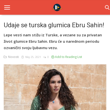
Udaje se turska glumica Ebru Sahin!
Home
Lepe vesti nam stižu iz Turske, a vezane su za privatan
život glumice Ebru Sahin. Ebru će u narednom periodu
Novosti
ozvaničiti svoju ljubavnu vezu.
TV Serije
Novosti
Add to Reading List
May 25, 2021
0
Filmovi
Glumci
Contact
Login
Register