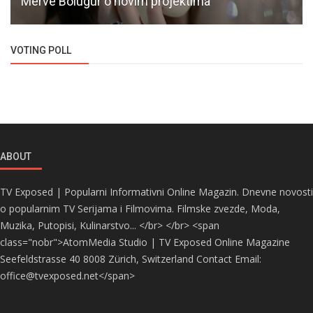
Merve Bolugur o novim projektima
VOTING POLL
ABOUT
TV Exposed | Popularni Informativni Online Magazin. Dnevne novosti
o popularnim TV Serijama i Filmovima. Filmske zvezde, Moda,
Muzika, Putopisi, Kulinarstvo... </br> </br> <span
class="nobr">AtomMedia Studio | TV Exposed Online Magazine
Seefeldstrasse 40 8008 Zürich, Switzerland Contact Email:
office@tvexposed.net</span>