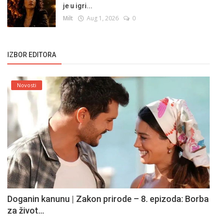
je u igri...
Milt
Aug 1, 2026
0
IZBOR EDITORA
Novosti
Doganin kanunu | Zakon prirode – 8. epizoda: Borba
za život...