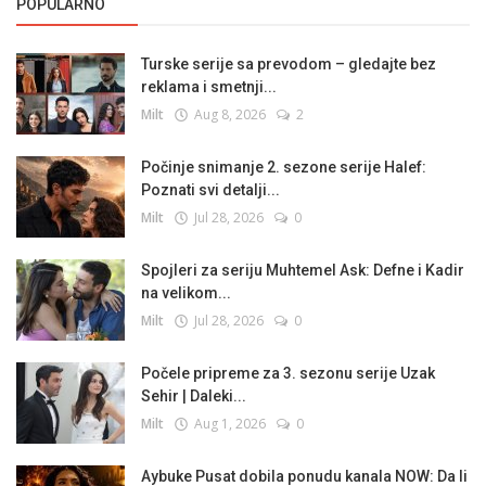
POPULARNO
Turske serije sa prevodom – gledajte bez
reklama i smetnji...
Milt
Aug 8, 2026
2
Počinje snimanje 2. sezone serije Halef:
Poznati svi detalji...
Milt
Jul 28, 2026
0
Spojleri za seriju Muhtemel Ask: Defne i Kadir
na velikom...
Milt
Jul 28, 2026
0
Počele pripreme za 3. sezonu serije Uzak
Sehir | Daleki...
Milt
Aug 1, 2026
0
Aybuke Pusat dobila ponudu kanala NOW: Da li