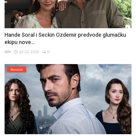
Hande Soral i Seckin Ozdemir predvode glumačku
ekipu nove...
Milt
Jul 26, 2026
0
Novosti