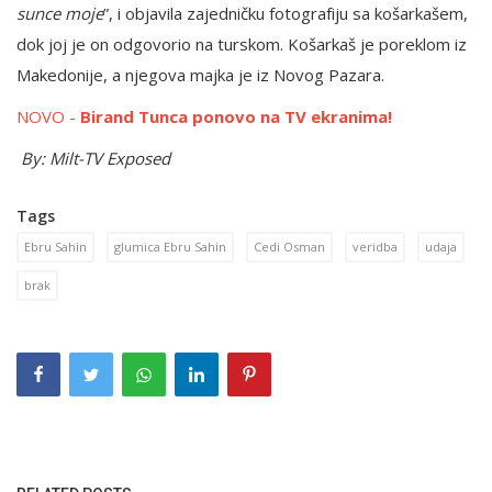
sunce moje
”, i objavila zajedničku fotografiju sa košarkašem,
dok joj je on odgovorio na turskom. Košarkaš je poreklom iz
Makedonije, a njegova majka je iz Novog Pazara.
NOVO -
Birand Tunca ponovo na TV ekranima!
By: Milt-TV Exposed
Tags
Ebru Sahin
glumica Ebru Sahin
Cedi Osman
veridba
udaja
brak