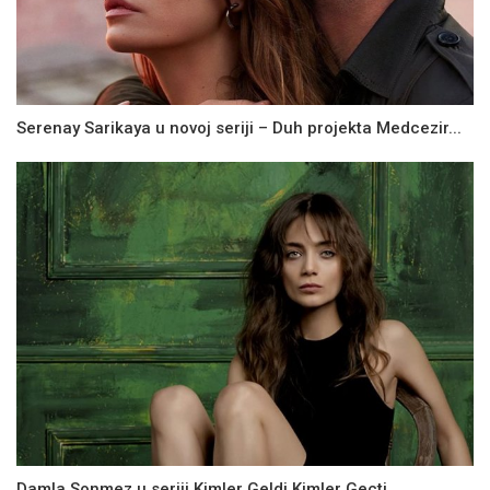
Serenay Sarikaya u novoj seriji – Duh projekta Medcezir...
Damla Sonmez u seriji Kimler Geldi Kimler Gecti