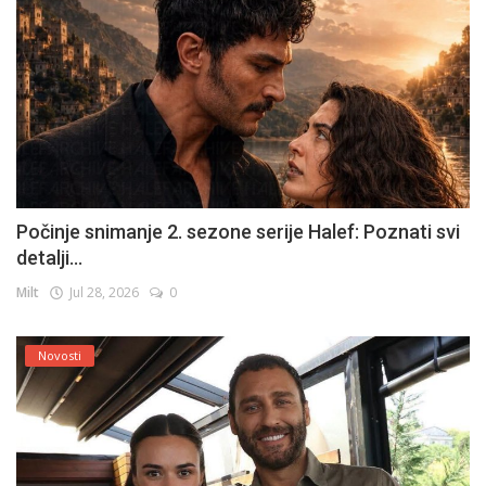
Počinje snimanje 2. sezone serije Halef: Poznati svi
detalji...
Milt
Jul 28, 2026
0
Novosti