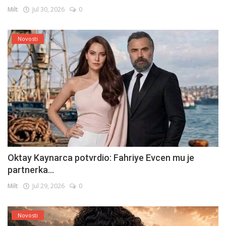
Milt
Jul 30, 2026
0
Novosti
Oktay Kaynarca potvrdio: Fahriye Evcen mu je
partnerka...
Milt
Jul 29, 2026
0
Novosti