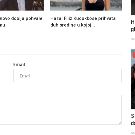
novo dobija pohvale
Hazal Filiz Kucukkose prihvata
H
umu
duh sredine u kojoj...
g
Mi
Email
S
d
Mi