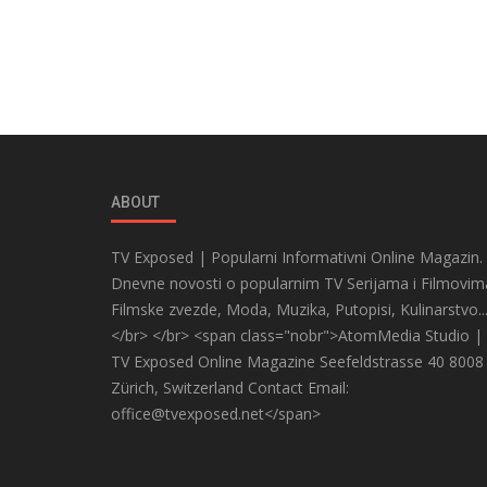
ABOUT
TV Exposed | Popularni Informativni Online Magazin.
Dnevne novosti o popularnim TV Serijama i Filmovim
Filmske zvezde, Moda, Muzika, Putopisi, Kulinarstvo..
</br> </br> <span class="nobr">AtomMedia Studio |
TV Exposed Online Magazine Seefeldstrasse 40 8008
Zürich, Switzerland Contact Email:
office@tvexposed.net</span>