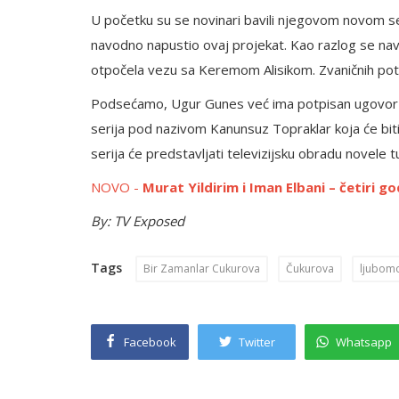
U početku su se novinari bavili njegovom novom se
navodno napustio ovaj projekat. Kao razlog se navo
otpočela vezu sa Keremom Alisikom. Zvaničnih potvr
Podsećamo, Ugur Gunes već ima potpisan ugovor za 
serija pod nazivom Kanunsuz Topraklar koja će bi
serija će predstavljati televizijsku obradu novel
NOVO -
Murat Yildirim i Iman Elbani – četiri go
By: TV Exposed
Tags
Bir Zamanlar Cukurova
Čukurova
ljubom
Facebook
Twitter
Whatsapp