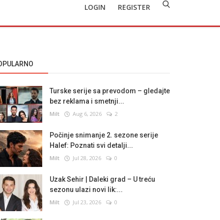
LOGIN
REGISTER
OPULARNO
Turske serije sa prevodom – gledajte
bez reklama i smetnji...
Milt
Aug 6, 2026
2
Počinje snimanje 2. sezone serije
Halef: Poznati svi detalji...
Milt
Jul 28, 2026
0
Uzak Sehir | Daleki grad – U treću
sezonu ulazi novi lik:...
Milt
Jul 23, 2026
0