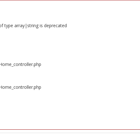
of type array|string is deprecated
/Home_controller.php
/Home_controller.php