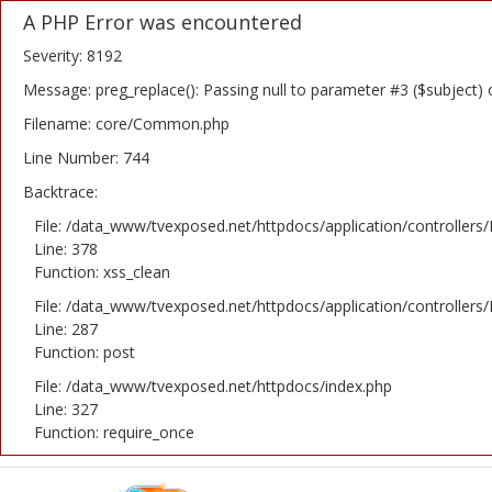
A PHP Error was encountered
Severity: 8192
Message: preg_replace(): Passing null to parameter #3 ($subject) 
Filename: core/Common.php
Home
Line Number: 744
Backtrace:
Novosti
File: /data_www/tvexposed.net/httpdocs/application/controllers
TV Serije
Line: 378
Function: xss_clean
Filmovi
File: /data_www/tvexposed.net/httpdocs/application/controllers
Line: 287
Glumci
Function: post
File: /data_www/tvexposed.net/httpdocs/index.php
Contact
Line: 327
Function: require_once
Login
Register