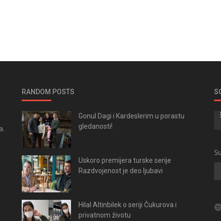
RANDOM POSTS
S
Gonul Dagi i Kardeslerim u porastu
gledanosti!
a.
.
Su
Uskoro premijera turske serije
Razdvojenost je deo ljubavi
Hilal Altinbilek o seriji Čukurova i
privatnom životu