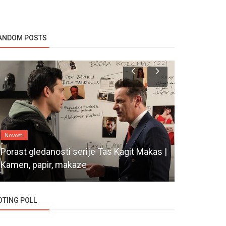
ANDOM POSTS
Novosti
Novosti
Porast gledanosti serije Tas Kagit Makas |
Kamen, papir, makaze
Početak se
OTING POLL