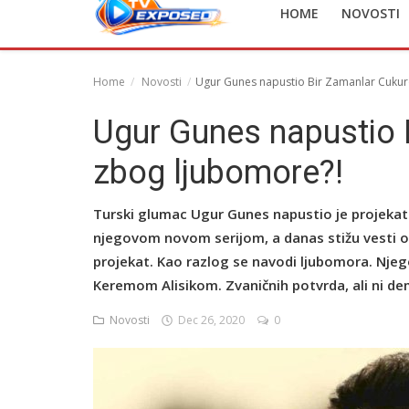
HOME
NOVOSTI
English
Home
Novosti
Ugur Gunes napustio Bir Zamanlar Cukur
Ugur Gunes napustio 
zbog ljubomore?!
Turski glumac Ugur Gunes napustio je projekat t
njegovom novom serijom, a danas stižu vesti 
projekat. Kao razlog se navodi ljubomora. Njego
Keremom Alisikom. Zvaničnih potvrda, ali ni de
Novosti
Dec 26, 2020
0