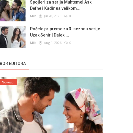
Spojleri za seriju Muhtemel Ask:
Defne i Kadir na velikom...
Milt
Jul 28, 2026
0
Počele pripreme za 3. sezonu serije
Uzak Sehir | Daleki...
Milt
Aug 1, 2026
0
ZBOR EDITORA
Novosti