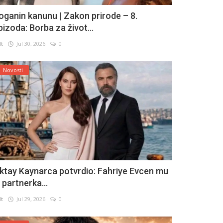
oganin kanunu | Zakon prirode – 8.
pizoda: Borba za život...
lt
Jul 30, 2026
0
Novosti
ktay Kaynarca potvrdio: Fahriye Evcen mu
e partnerka...
lt
Jul 29, 2026
0