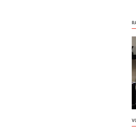
R
Alev Alev
riju
Turska serija | Alev Alev epizoda 24
V