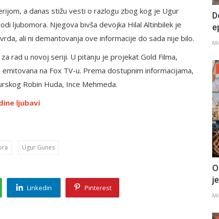
rijom, a danas stižu vesti o razlogu zbog kog je Ugur
D
di ljubomora. Njegova bivša devojka Hilal Altinbilek je
e
da, ali ni demantovanja ove informacije do sada nije bilo.
Mi
rad u novoj seriji. U pitanju je projekat Gold Filma,
ti emitovana na Fox TV-u. Prema dostupnim informacijama,
e turskog Robin Huda, Ince Mehmeda.
dine ljubavi
ora
Ugur Gunes
O
j
Linkedin
Pinterest
Mi