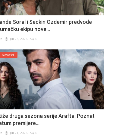
ande Soral i Seckin Ozdemir predvode
lumačku ekipu nove...
lt
Jul 26, 2026
0
Novosti
tiže druga sezona serije Arafta: Poznat
atum premijere...
lt
Jul 21, 2026
0