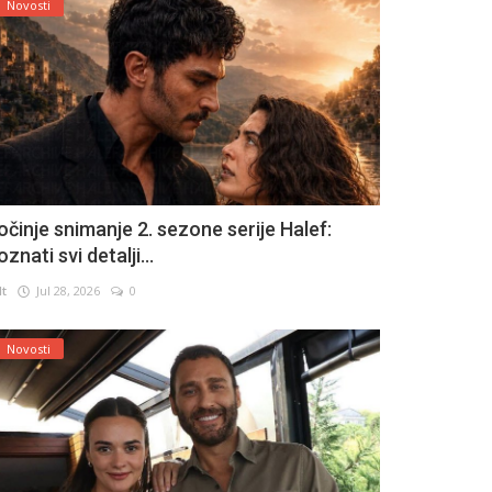
Novosti
očinje snimanje 2. sezone serije Halef:
znati svi detalji...
lt
Jul 28, 2026
0
Novosti