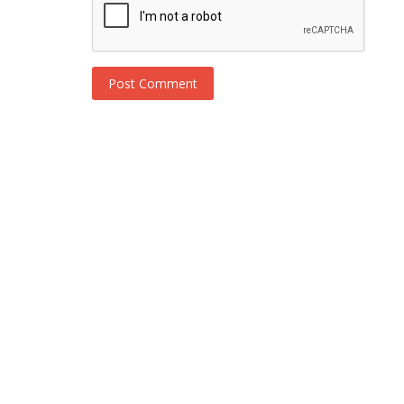
Post Comment
Novosti
Nova pohvale za Alpa Navruza i se
Yurek Cikmazi