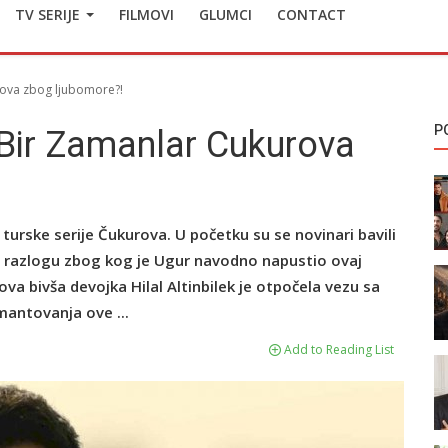
TV SERIJE
FILMOVI
GLUMCI
CONTACT
ova zbog ljubomore?!
P
Bir Zamanlar Cukurova
urske serije Čukurova. U početku su se novinari bavili
o razlogu zbog kog je Ugur navodno napustio ovaj
va bivša devojka Hilal Altinbilek je otpočela vezu sa
mantovanja ove ...
Add to Reading List