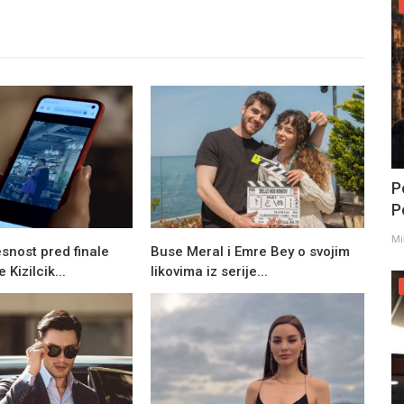
P
Po
Mi
snost pred finale
Buse Meral i Emre Bey o svojim
 Kizilcik...
likovima iz serije...