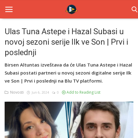
Ulas Tuna Astepe i Hazal Subasi u
novoj sezoni serije Ilk ve Son | Prvi i
Home
poslednji
Novosti
Birsen Altuntas izveštava da će Ulas Tuna Astepe i Hazal
TV Serije
Subasi postati partneri u novoj sezoni digitalne serije Ilk
ve Son | Prvi i poslednji na Blu TV platformi.
Filmovi
Novosti
Add to Reading List
Jun 6, 2024
0
Glumci
Contact
Login
Register