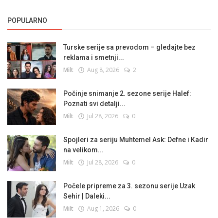
POPULARNO
Turske serije sa prevodom – gledajte bez
reklama i smetnji...
Milt
Aug 8, 2026
2
Počinje snimanje 2. sezone serije Halef:
Poznati svi detalji...
Milt
Jul 28, 2026
0
Spojleri za seriju Muhtemel Ask: Defne i Kadir
na velikom...
Milt
Jul 28, 2026
0
Počele pripreme za 3. sezonu serije Uzak
Sehir | Daleki...
Milt
Aug 1, 2026
0