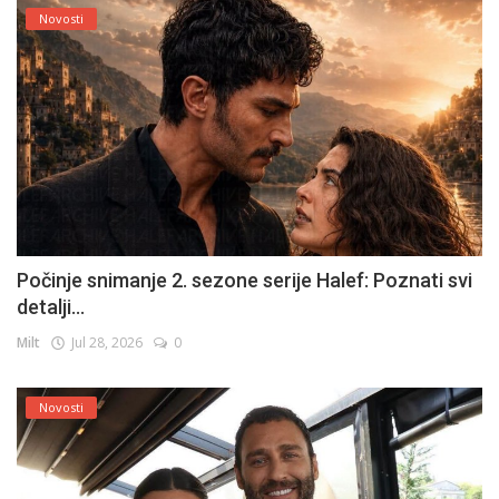
Novosti
Počinje snimanje 2. sezone serije Halef: Poznati svi
detalji...
Milt
Jul 28, 2026
0
Novosti