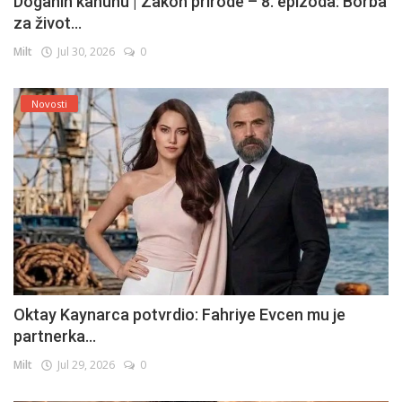
Doganin kanunu | Zakon prirode – 8. epizoda: Borba
za život...
Milt
Jul 30, 2026
0
Novosti
Oktay Kaynarca potvrdio: Fahriye Evcen mu je
partnerka...
Milt
Jul 29, 2026
0