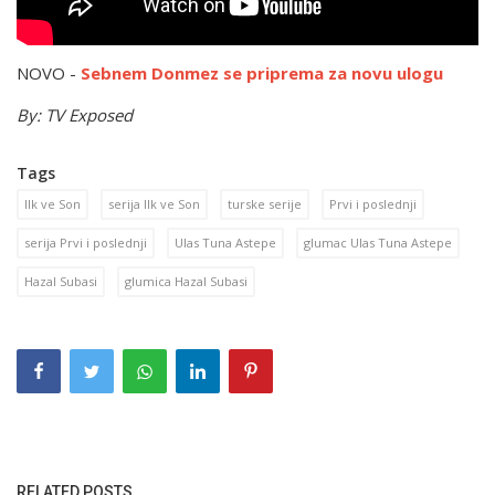
NOVO -
Sebnem Donmez se priprema za novu ulogu
By: TV Exposed
Tags
Ilk ve Son
serija Ilk ve Son
turske serije
Prvi i poslednji
serija Prvi i poslednji
Ulas Tuna Astepe
glumac Ulas Tuna Astepe
Hazal Subasi
glumica Hazal Subasi
RELATED POSTS