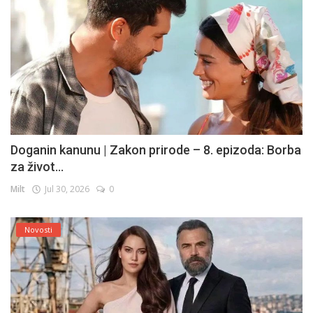
Doganin kanunu | Zakon prirode – 8. epizoda: Borba
za život...
Milt
Jul 30, 2026
0
Novosti