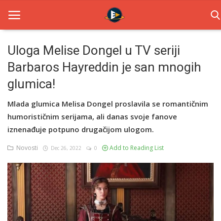
Uloga Melise Dongel u TV seriji
Barbaros Hayreddin je san mnogih
Home
glumica!
Novosti
Mlada glumica Melisa Dongel proslavila se romantičnim
TV Serije
humorističnim serijama, ali danas svoje fanove
iznenađuje potpuno drugačijom ulogom.
Filmovi
Novosti
Add to Reading List
Dec 26, 2022
0
Glumci
Contact
Login
Register