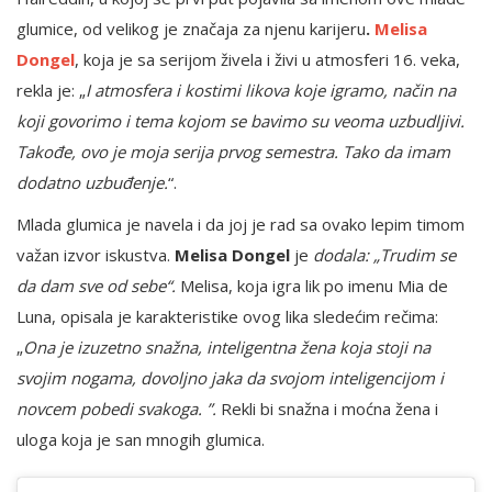
glumice, od velikog je značaja za njenu karijeru
.
Melisa
Dongel
, koja je sa serijom živela i živi u atmosferi 16. veka,
rekla je: „
I atmosfera i kostimi likova koje igramo, način na
koji govorimo i tema kojom se bavimo su veoma uzbudljivi.
Takođe, ovo je moja serija prvog semestra. Tako da imam
dodatno uzbuđenje.
“.
Mlada glumica je navela i da joj je rad sa ovako lepim timom
važan izvor iskustva.
Melisa Dongel
je
dodala: „Trudim se
da dam sve od sebe“.
Melisa, koja igra lik po imenu Mia de
Luna, opisala je karakteristike ovog lika sledećim rečima:
„
Ona je izuzetno snažna, inteligentna žena koja stoji na
svojim nogama, dovoljno jaka da svojom inteligencijom i
novcem pobedi svakoga. ”.
Rekli bi snažna i moćna žena i
uloga koja je san mnogih glumica.