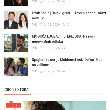
Milt
Jul 28, 2026
0
Uzak Sehir | Daleki grad – U treću sezonu ulazi
novi lik:...
Milt
Jul 23, 2026
0
MOGUĆA LJUBAV – 6. EPIZODA: Na ivici
nepovratnih odluka
Milt
Jul 22, 2026
0
Spojleri za seriju Muhtemel Ask: Defne i Kadir
na velikom...
Milt
Jul 28, 2026
0
IZBOR EDITORA
Novosti