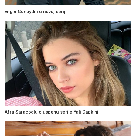
Engin Gunaydin u novoj seriji
Afra Saracoglu o uspehu serije Yali Capkini