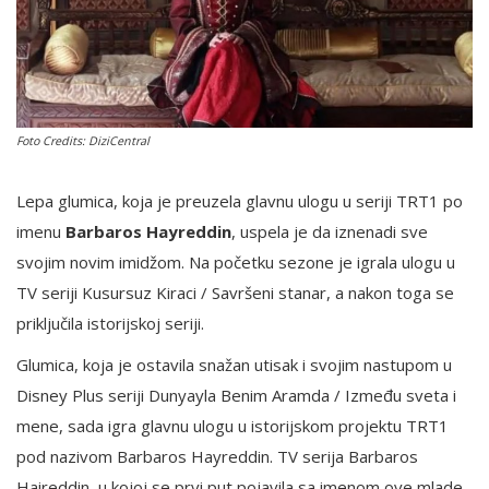
English
Foto Credits: DiziCentral
Lepa glumica, koja je preuzela glavnu ulogu u seriji TRT1 po
imenu
Barbaros Hayreddin
, uspela je da iznenadi sve
svojim novim imidžom. Na početku sezone je igrala ulogu u
TV seriji Kusursuz Kiraci / Savršeni stanar, a nakon toga se
priključila istorijskoj seriji.
Glumica, koja je ostavila snažan utisak i svojim nastupom u
Disney Plus seriji Dunyayla Benim Aramda / Između sveta i
mene, sada igra glavnu ulogu u istorijskom projektu TRT1
pod nazivom Barbaros Hayreddin. TV serija Barbaros
Haireddin, u kojoj se prvi put pojavila sa imenom ove mlade