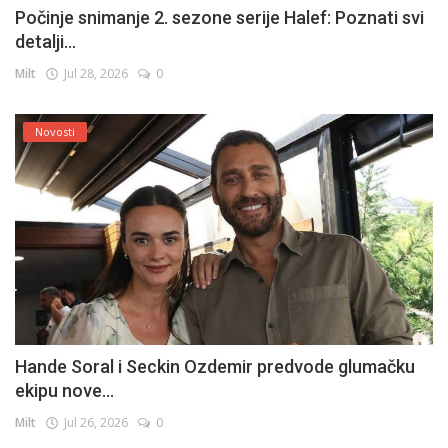
Počinje snimanje 2. sezone serije Halef: Poznati svi
detalji...
Milt
Jul 28, 2026
0
Novosti
Hande Soral i Seckin Ozdemir predvode glumačku
ekipu nove...
Milt
Jul 26, 2026
0