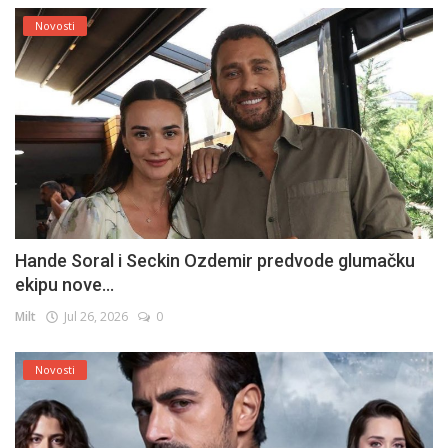
Novosti
Hande Soral i Seckin Ozdemir predvode glumačku
ekipu nove...
Milt
Jul 26, 2026
0
Novosti