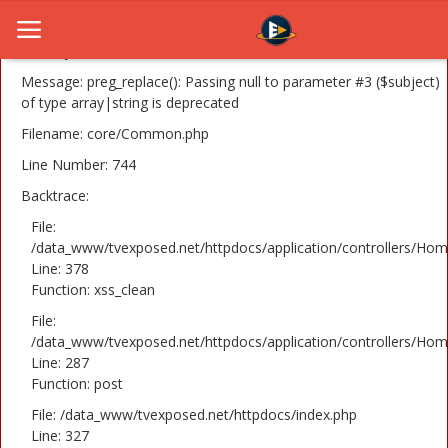
A PHP Error was encountered
Severity: 8192
Message: preg_replace(): Passing null to parameter #3 ($subject)
of type array|string is deprecated
Filename: core/Common.php
Home
Line Number: 744
Novosti
Backtrace:
TV Serije
File:
/data_www/tvexposed.net/httpdocs/application/controllers/Hom
Line: 378
Filmovi
Function: xss_clean
Glumci
File:
/data_www/tvexposed.net/httpdocs/application/controllers/Hom
Contact
Line: 287
Function: post
Login
File: /data_www/tvexposed.net/httpdocs/index.php
Line: 327
Register