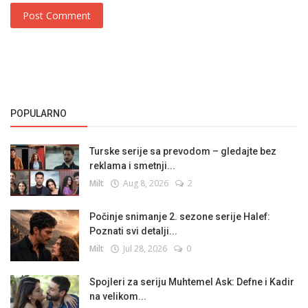
Post Comment
POPULARNO
Turske serije sa prevodom – gledajte bez
reklama i smetnji...
Milt
Aug 8, 2026
2
Počinje snimanje 2. sezone serije Halef:
Poznati svi detalji...
Milt
Jul 28, 2026
0
Spojleri za seriju Muhtemel Ask: Defne i Kadir
na velikom...