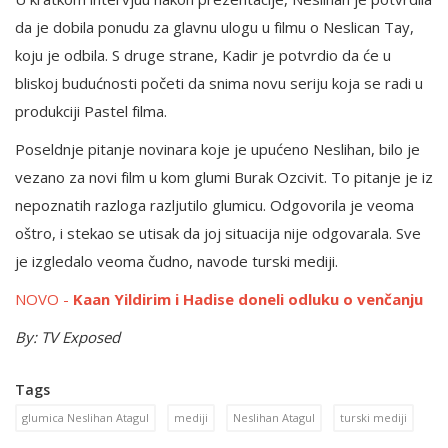
da je dobila ponudu za glavnu ulogu u filmu o Neslican Tay,
koju je odbila. S druge strane, Kadir je potvrdio da će u
bliskoj budućnosti početi da snima novu seriju koja se radi u
produkciji Pastel filma.
Poseldnje pitanje novinara koje je upućeno Neslihan, bilo je
vezano za novi film u kom glumi Burak Ozcivit. To pitanje je iz
nepoznatih razloga razljutilo glumicu. Odgovorila je veoma
oštro, i stekao se utisak da joj situacija nije odgovarala. Sve
je izgledalo veoma čudno, navode turski mediji.
NOVO -
Kaan Yildirim i Hadise doneli odluku o venčanju
By: TV Exposed
Tags
glumica Neslihan Atagul
mediji
Neslihan Atagul
turski mediji