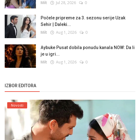
Milt
Jul 28, 2026
0
Počele pripreme za 3. sezonu serije Uzak
Sehir | Daleki...
Milt
Aug 1, 2026
0
Aybuke Pusat dobila ponudu kanala NOW: Da li
je u igri...
Milt
Aug 1, 2026
0
IZBOR EDITORA
Novosti