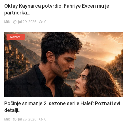
Oktay Kaynarca potvrdio: Fahriye Evcen mu je
partnerka...
Milt
Jul 29, 2026
0
Novosti
Počinje snimanje 2. sezone serije Halef: Poznati svi
detalji...
Milt
Jul 28, 2026
0