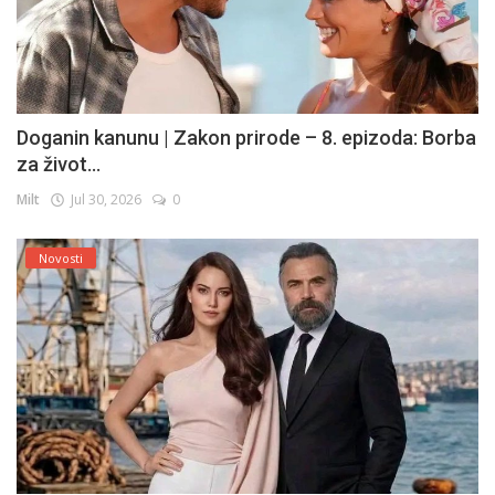
Doganin kanunu | Zakon prirode – 8. epizoda: Borba
za život...
Milt
Jul 30, 2026
0
Novosti