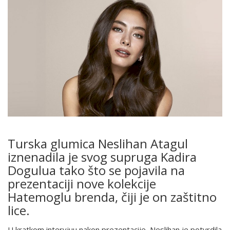
Turska glumica Neslihan Atagul
iznenadila je svog supruga Kadira
Dogulua tako što se pojavila na
prezentaciji nove kolekcije
Hatemoglu brenda, čiji je on zaštitno
lice.
U kratkom intervjuu nakon prezentacije, Neslihan je potvrdila