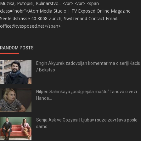
Muzika, Putopisi, Kulinarstvo... </br> </br> <span
class="nobr">AtomMedia Studio | TV Exposed Online Magazine
Seefeldstrasse 40 8008 Zürich, Switzerland Contact Email:
office@tvexposed.net</span>
RANDOM POSTS
Engin Akyurek zadovoljan komentarima o seriji Kacis
/ Bekstvo
Nilperi Sahinkaya „podgrejala maštu“ fanova o vezi
Hande...
Serija Ask ve Gozyasi | Ljubav i suze završava posle
samo...