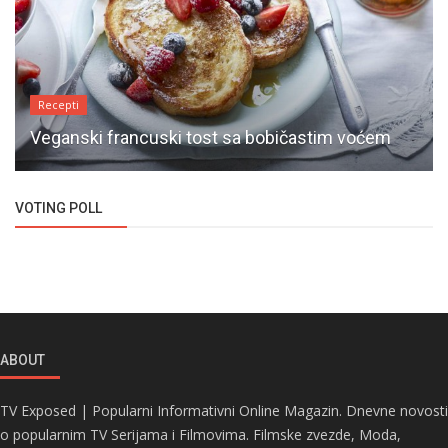
Recepti
Veganski francuski tost sa bobičastim voćem
VOTING POLL
ABOUT
TV Exposed | Popularni Informativni Online Magazin. Dnevne novosti
o popularnim TV Serijama i Filmovima. Filmske zvezde, Moda,