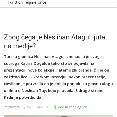
Function: require_once
English
Zbog čega je Neslihan Atagul ljuta
na medije?
Turska glumica Neslihan Atagul iznenadila je svog
supruga Kadira Dogulua tako što se pojavila na
prezentaciji nove kolekcije Hatemoglu brenda, čiji je on
zaštitno lice. U kratkom intervjuu nakon prezentacije,
Neslihan je potvrdila da je dobila ponudu za glavnu ulogu
u filmu o Neslican Tay, koju je odbila. S druge strane,
Kadir je potvrdio da ...
Novosti
Add to Reading List
Oct 23, 2020
0