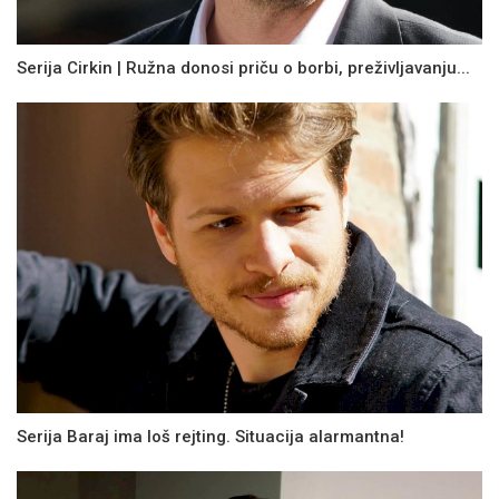
Serija Cirkin | Ružna donosi priču o borbi, preživljavanju...
Serija Baraj ima loš rejting. Situacija alarmantna!