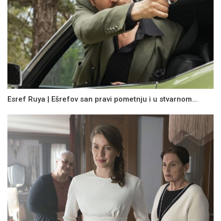
Esref Ruya | Ešrefov san pravi pometnju i u stvarnom...