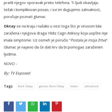
pratili njegov oporavak preko telefona. Ti ljudi obavljaju
težak i komplikovan posao, i svi im dugujemo zahvalnost,
poručuje poznati glumac.
Oktay
se na kraju i našalio u vezi toga što je virusom bila
zaražena i njegova draga Yildiz Cagri Atiksoy koja uopšte nije
imala simptome. Uz osmeh je poručio “
Postala je moja žrtva
”.
Glumac je najavio da će dati krv da bi pomogao zaraženim
ljudima.
NOVO -
By: TV Exposed
Tags
Berk Oktay
glumac Berk Oktay
lekari
zahvalnost