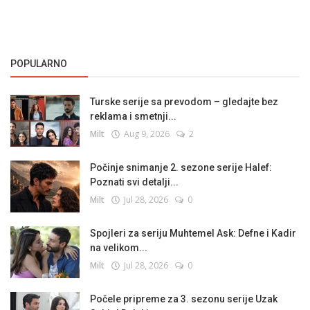
POPULARNO
Turske serije sa prevodom – gledajte bez
reklama i smetnji...
Milt
Aug 9, 2026
2
Počinje snimanje 2. sezone serije Halef:
Poznati svi detalji...
Milt
Jul 28, 2026
0
Spojleri za seriju Muhtemel Ask: Defne i Kadir
na velikom...
Milt
Jul 28, 2026
0
Počele pripreme za 3. sezonu serije Uzak