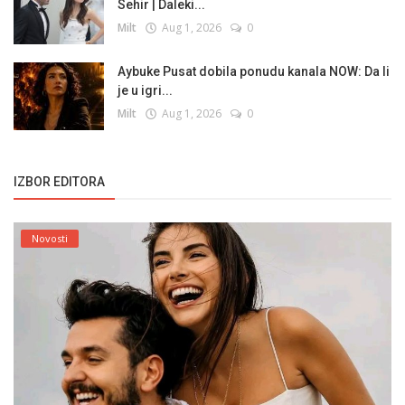
Sehir | Daleki...
Milt
Aug 1, 2026
0
Aybuke Pusat dobila ponudu kanala NOW: Da li
je u igri...
Milt
Aug 1, 2026
0
IZBOR EDITORA
Novosti