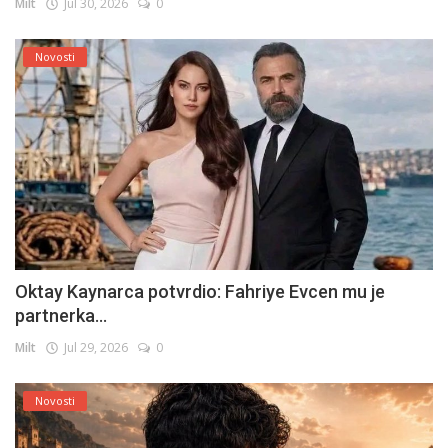
Milt
Jul 30, 2026
0
Novosti
Oktay Kaynarca potvrdio: Fahriye Evcen mu je
partnerka...
Milt
Jul 29, 2026
0
Novosti