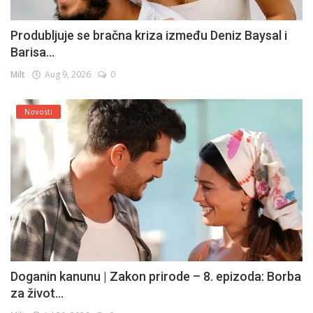
Produbljuje se bračna kriza između Deniz Baysal i
Barisa...
Milt
Aug 9, 2026
0
Novosti
Doganin kanunu | Zakon prirode – 8. epizoda: Borba
za život...