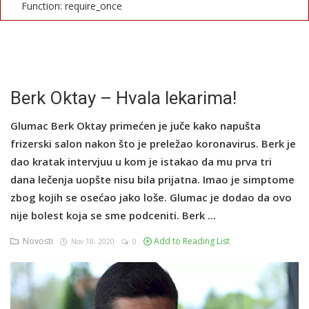
Function: require_once
English
Berk Oktay – Hvala lekarima!
Glumac Berk Oktay primećen je juče kako napušta
frizerski salon nakon što je preležao koronavirus. Berk je
dao kratak intervjuu u kom je istakao da mu prva tri
dana lečenja uopšte nisu bila prijatna. Imao je simptome
zbog kojih se osećao jako loše. Glumac je dodao da ovo
nije bolest koja se sme podceniti. Berk ...
Novosti
Add to Reading List
Nov 18, 2020
0