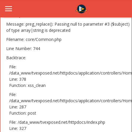
A PHP Error was encountered
Severity: 8192
Message: preg_replace(): Passing null to parameter #3 ($subject)
of type array|string is deprecated
Filename: core/Common.php
Home
Line Number: 744
Novosti
Backtrace:
TV Serije
File:
/data_www/tvexposed.net/httpdocs/application/controllers/Hom
Line: 378
Filmovi
Function: xss_clean
Glumci
File:
/data_www/tvexposed.net/httpdocs/application/controllers/Hom
Contact
Line: 287
Function: post
Login
File: /data_www/tvexposed.net/httpdocs/index.php
Line: 327
Register