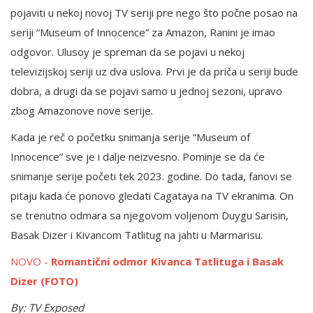
pojaviti u nekoj novoj TV seriji pre nego što počne posao na
seriji “Museum of Innocence” za Amazon, Ranini je imao
odgovor. Ulusoy je spreman da se pojavi u nekoj
televizijskoj seriji uz dva uslova. Prvi je da priča u seriji bude
dobra, a drugi da se pojavi samo u jednoj sezoni, upravo
zbog Amazonove nove serije.
Kada je reč o početku snimanja serije “Museum of
Innocence” sve je i dalje neizvesno. Pominje se da će
snimanje serije početi tek 2023. godine. Do tada, fanovi se
pitaju kada će ponovo gledati Cagataya na TV ekranima. On
se trenutno odmara sa njegovom voljenom Duygu Sarisin,
Basak Dizer i Kivancom Tatlitug na jahti u Marmarisu.
NOVO -
Romantični odmor Kivanca Tatlituga i Basak
Dizer (FOTO)
By: TV Exposed