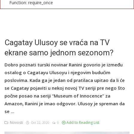
Function: require_once
English
Cagatay Ulusoy se vraća na TV
ekrane samo jednom sezonom?
Dobro poznati turski novinar Ranini govorio je između
ostalog o Cagatayu Ulusoyu i njegovim budućim
poslovima. Kada ga je jedan od pratilaca upitao da li će
se Cagatay pojaviti u nekoj novoj TV seriji pre nego što
počne posao na seriji “Museum of Innocence” za
Amazon, Ranini je imao odgovor. Ulusoy je spreman da
se ...
Novosti
Add to Reading List
Oct 22, 2020
0