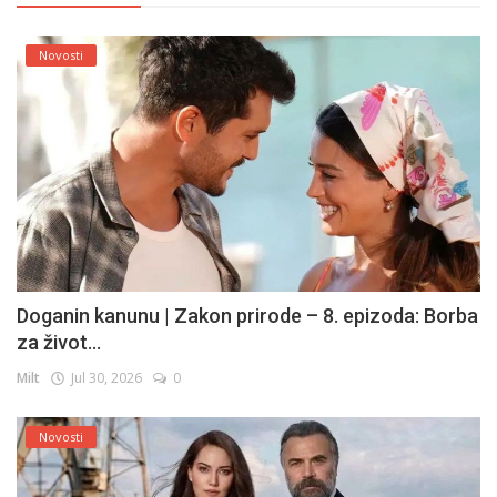
Novosti
Doganin kanunu | Zakon prirode – 8. epizoda: Borba
za život...
Milt
Jul 30, 2026
0
Novosti