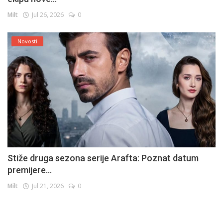
Milt
Jul 26, 2026
0
Novosti
Stiže druga sezona serije Arafta: Poznat datum
premijere...
Milt
Jul 21, 2026
0