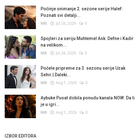
Počinje snimanje 2. sezone serije Halef:
Poznati svi detalji...
Milt
Jul 28, 2026
0
Spojleri za seriju Muhtemel Ask: Defne i Kadir
na velikom...
Milt
Jul 28, 2026
0
Počele pripreme za 3. sezonu serije Uzak
Sehir | Daleki...
Milt
Aug 1, 2026
0
Aybuke Pusat dobila ponudu kanala NOW: Da li
je u igri...
Milt
Aug 1, 2026
0
IZBOR EDITORA