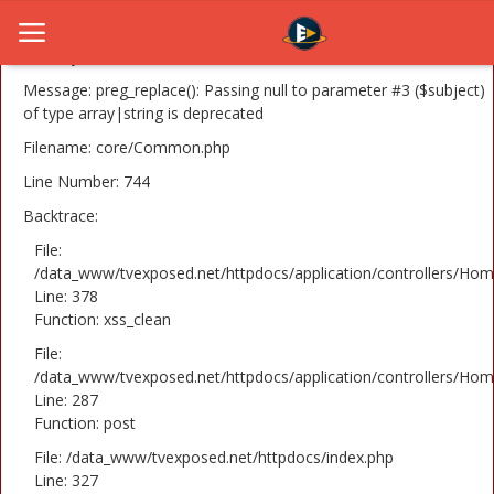
A PHP Error was encountered
Severity: 8192
Message: preg_replace(): Passing null to parameter #3 ($subject)
of type array|string is deprecated
Filename: core/Common.php
Home
Line Number: 744
Novosti
Backtrace:
TV Serije
File:
/data_www/tvexposed.net/httpdocs/application/controllers/Hom
Line: 378
Filmovi
Function: xss_clean
Glumci
File:
/data_www/tvexposed.net/httpdocs/application/controllers/Hom
Contact
Line: 287
Function: post
Login
File: /data_www/tvexposed.net/httpdocs/index.php
Line: 327
Register