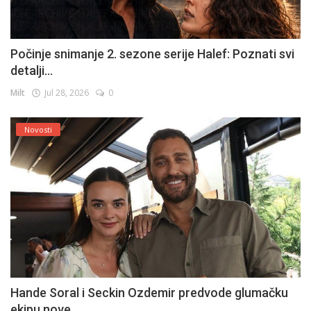
Počinje snimanje 2. sezone serije Halef: Poznati svi
detalji...
Milt
Jul 28, 2026
0
Novosti
Hande Soral i Seckin Ozdemir predvode glumačku
ekipu nove...