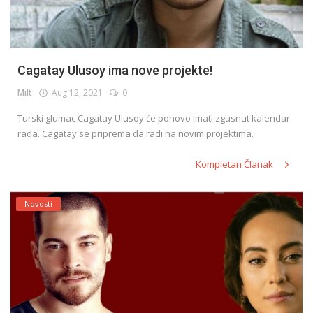
Cagatay Ulusoy ima nove projekte!
Milt
Aug 12, 2021
0
Turski glumac Cagatay Ulusoy će ponovo imati zgusnut kalendar
rada. Cagatay se priprema da radi na novim projektima.
Kompletan Članak
Novosti