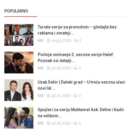
POPULARNO
Turske serije sa prevodom – gledajte bez
reklama i smetnji...
Milt
Aug 6, 2026
2
Počinje snimanje 2. sezone serije Halef:
Poznati svi detalji...
Milt
Jul 28, 2026
0
Uzak Sehir | Daleki grad – U treću sezonu ulazi
novi lik:...
Milt
Jul 23, 2026
0
Spojleri za seriju Muhtemel Ask: Defne i Kadir
na velikom...
Milt
Jul 28, 2026
0