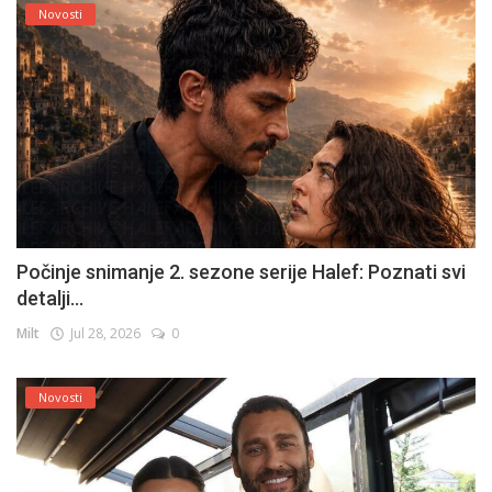
Novosti
Počinje snimanje 2. sezone serije Halef: Poznati svi
detalji...
Milt
Jul 28, 2026
0
Novosti