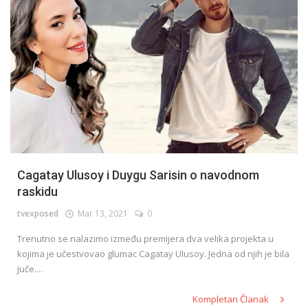
Cagatay Ulusoy i Duygu Sarisin o navodnom
raskidu
tvexposed
Mar 13, 2021
0
Trenutno se nalazimo između premijera dva velika projekta u
kojima je učestvovao glumac Cagatay Ulusoy. Jedna od njih je bila
juče....
Kompletan Članak