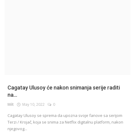
English
Cagatay Ulusoy će nakon snimanja serije raditi
na...
Milt
May 10, 2022
0
Cagatay Ulusoy se sprema da upozna svoje fanove sa serijom
Terzi / Krojač, koja se snima za Netflix digitalnu platform, nakon
njegovog...