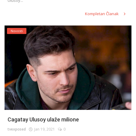
Ulusoy...
Kompletan Članak
Novosti
Cagatay Ulusoy ulaže milione
tvexposed
Jan 19, 2021
0