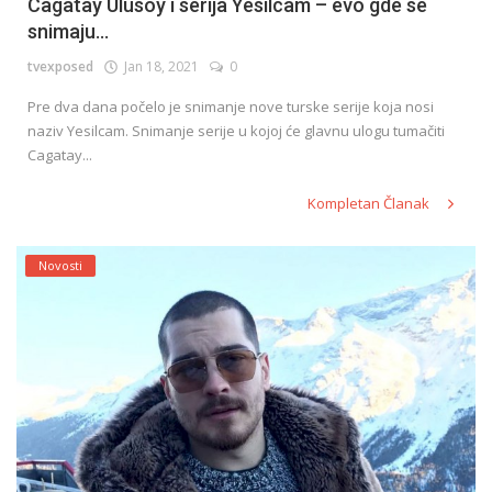
Cagatay Ulusoy i serija Yesilcam – evo gde se
snimaju...
tvexposed
Jan 18, 2021
0
Pre dva dana počelo je snimanje nove turske serije koja nosi
naziv Yesilcam. Snimanje serije u kojoj će glavnu ulogu tumačiti
Cagatay...
Kompletan Članak
Novosti