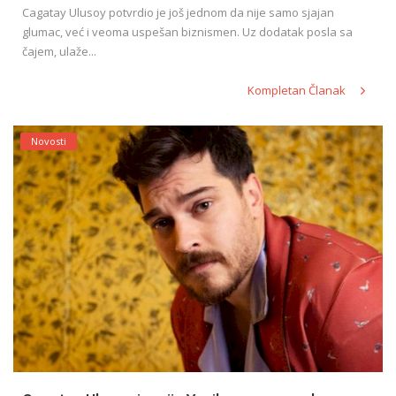
Cagatay Ulusoy potvrdio je još jednom da nije samo sjajan
glumac, već i veoma uspešan biznismen. Uz dodatak posla sa
čajem, ulaže...
Kompletan Članak
Novosti