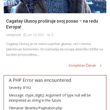
Cagatay Ulusoy proširuje svoj posao – na redu
Evropa!
tvexposed
Jan 16, 2021
0
Cagatay Ulusoy je ne samo uspešan glumac, već i veoma
talentovan biznismen. On nastavlja da osvaja američko tržište sa
turskim proizvodima....
Kompletan Članak
A PHP Error was encountered
Severity: 8192
Message: ctype_digit(): Argument of type null will be
interpreted as string in the future
Filename: libraries/Pagination.php