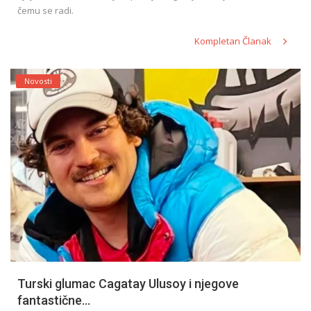
čemu se radi.
Kompletan Članak
Novosti
Turski glumac Cagatay Ulusoy i njegove
fantastične...