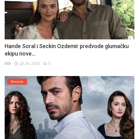
Hande Soral i Seckin Ozdemir predvode glumačku
ekipu nove...
Milt
Jul 26, 2026
0
Novosti