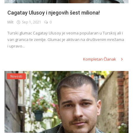
Cagatay Ulusoy i njegovih šest miliona!
Milt
Sep 1, 2021
0
Turski glumac Cagatay Ulusoy je veoma popularan u Turskoj ali i
van granica te zemlje. Glumac je aktivan na društvenim mrežama
i upravo...
Kompletan Članak
Novosti