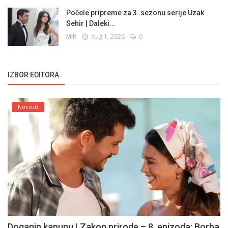
Počele pripreme za 3. sezonu serije Uzak
Sehir | Daleki...
Milt
Aug 1, 2026
0
IZBOR EDITORA
Novosti
Doganin kanunu | Zakon prirode – 8. epizoda: Borba