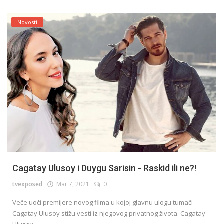
Novosti
Cagatay Ulusoy i Duygu Sarisin - Raskid ili ne?!
tvexposed
Mar 7, 2021
0
Veče uoči premijere novog filma u kojoj glavnu ulogu tumači
Cagatay Ulusoy stižu vesti iz njegovog privatnog života. Cagatay