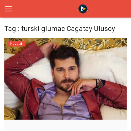
Tag : turski glumac Cagatay Ulusoy
Home
Novosti
Novosti
TV Serije
Filmovi
Glumci
Contact
Login
Register