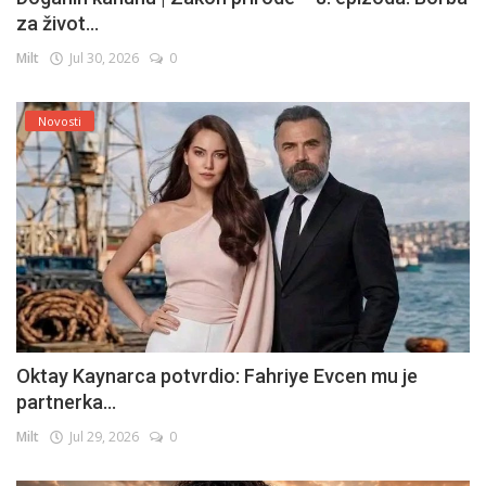
za život...
Milt
Jul 30, 2026
0
Novosti
Oktay Kaynarca potvrdio: Fahriye Evcen mu je
partnerka...
Milt
Jul 29, 2026
0