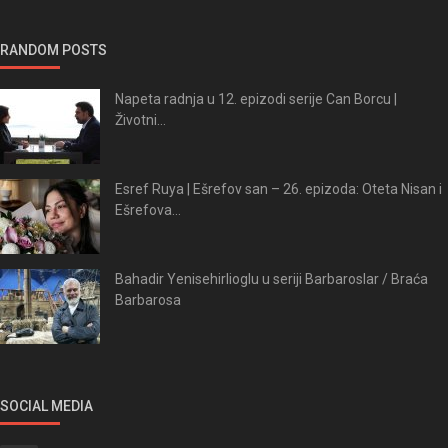
RANDOM POSTS
Napeta radnja u 12. epizodi serije Can Borcu |
Životni...
Esref Ruya | Ešrefov san – 26. epizoda: Oteta Nisan i
Ešrefova...
Bahadir Yenisehirlioglu u seriji Barbaroslar / Braća
Barbarosa
SOCIAL MEDIA