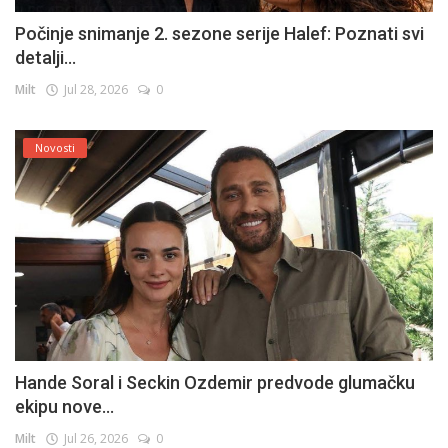
Počinje snimanje 2. sezone serije Halef: Poznati svi
detalji...
Milt
Jul 28, 2026
0
Novosti
Hande Soral i Seckin Ozdemir predvode glumačku
ekipu nove...
Milt
Jul 26, 2026
0