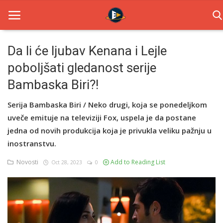
Da li će ljubav Kenana i Lejle
poboljšati gledanost serije
Home
Bambaska Biri?!
Novosti
Serija Bambaska Biri / Neko drugi, koja se ponedeljkom
TV Serije
uveče emituje na televiziji Fox, uspela je da postane
jedna od novih produkcija koja je privukla veliku pažnju u
Filmovi
inostranstvu.
Glumci
Novosti
Add to Reading List
Oct 28, 2023
0
Contact
Login
Register