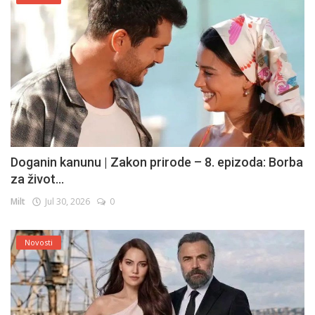
Doganin kanunu | Zakon prirode – 8. epizoda: Borba
za život...
Milt
Jul 30, 2026
0
Novosti