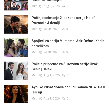
Milt
Aug 9, 2026
2
Počinje snimanje 2. sezone serije Halef:
Poznati svi detalji...
Milt
Jul 28, 2026
0
Spojleri za seriju Muhtemel Ask: Defne i Kadir
na velikom...
Milt
Jul 28, 2026
0
Počele pripreme za 3. sezonu serije Uzak
Sehir | Daleki...
Milt
Aug 1, 2026
0
Aybuke Pusat dobila ponudu kanala NOW: Da li
je u igri...
Milt
Aug 1, 2026
0