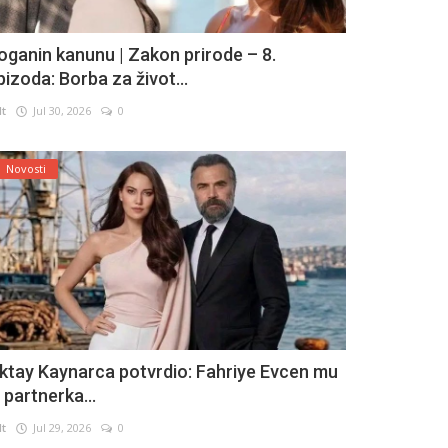
oganin kanunu | Zakon prirode – 8.
pizoda: Borba za život...
lt
Jul 30, 2026
0
Novosti
ktay Kaynarca potvrdio: Fahriye Evcen mu
e partnerka...
lt
Jul 29, 2026
0