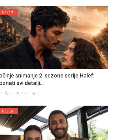
Novosti
očinje snimanje 2. sezone serije Halef:
znati svi detalji...
lt
Jul 28, 2026
0
Novosti