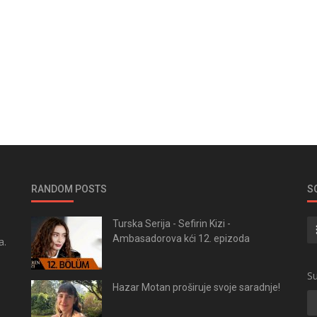
RANDOM POSTS
S
Turska Serija - Sefirin Kizi -
Ambasadorova kći 12. epizoda
a.
.
Su
Hazar Motan proširuje svoje saradnje!