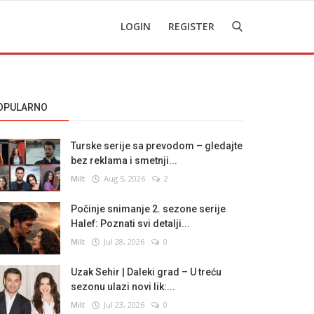
LOGIN
REGISTER
OPULARNO
Turske serije sa prevodom – gledajte
bez reklama i smetnji...
Milt
Aug 5, 2026
2
Počinje snimanje 2. sezone serije
Halef: Poznati svi detalji...
Milt
Jul 28, 2026
0
Uzak Sehir | Daleki grad – U treću
sezonu ulazi novi lik:...
Milt
Jul 23, 2026
0