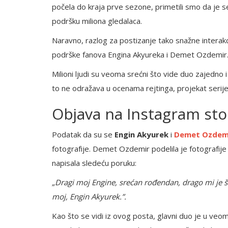
počela do kraja prve sezone, primetili smo da je se
podršku miliona gledalaca.
Naravno, razlog za postizanje tako snažne intera
podrške fanova Engina Akyureka i Demet Ozdemir
Milioni ljudi su veoma srećni što vide duo zajedn
to ne odražava u ocenama rejtinga, projekat serij
Objava na Instagram sto
Podatak da su se
Engin Akyurek
i
Demet Ozdem
fotografije. Demet Ozdemir podelila je fotografije
napisala sledeću poruku:
„Dragi moj Engine, srećan rođendan, drago mi je
moj, Engin Akyurek.”.
Kao što se vidi iz ovog posta, glavni duo je u ve