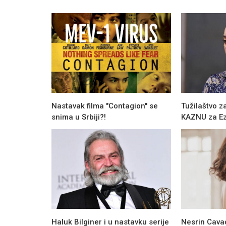
Nastavak filma "Contagion" se
Tužilaštvo 
snima u Srbiji?!
KAZNU za Ez
Novosti
Burcu Kiratli podnela prijavu policij
Haluk Bilginer i u nastavku serije
Nesrin Cavad