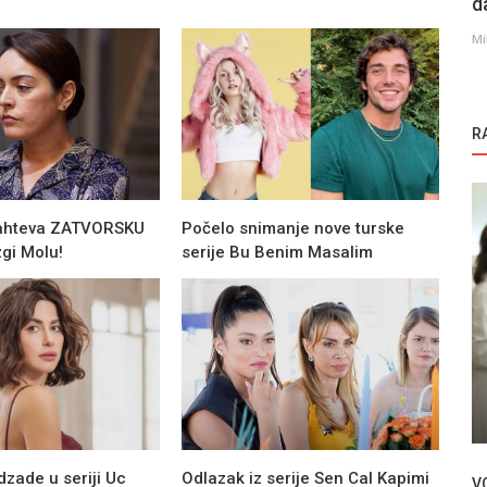
d
Mi
R
zahteva ZATVORSKU
Počelo snimanje nove turske
gi Molu!
serije Bu Benim Masalim
Kuzey Yildizi: Ilk Ask | Zvezda severnjača
Kuzey Yildizi: Ilk Ask | Zvezda severnjača
i
epizoda 30
zade u seriji Uc
Odlazak iz serije Sen Cal Kapimi
V