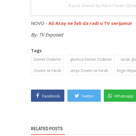
A post shared by Adım Farah (@adi
NOVO -
Ali Atay ne želi da radi u TV serijama!
By: TV Exposed
Tags
Demet Ozdemir
glumica Demet Ozdemir
turski gl
Zovem se Farah
serija Zovem se Farah
Engin Akyu
Facebook
Twitter
Whatsapp
RELATED POSTS