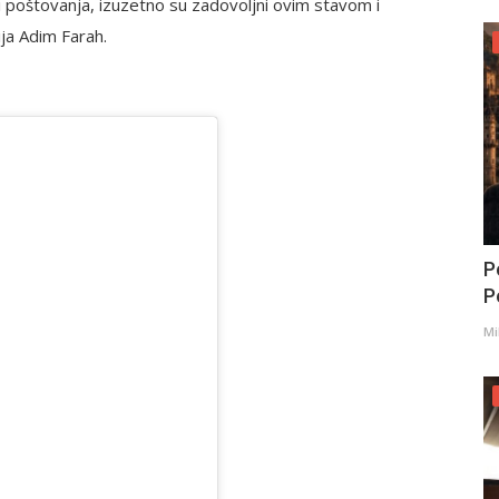
i i poštovanja, izuzetno su zadovoljni ovim stavom i
ja Adim Farah.
P
Po
Mi