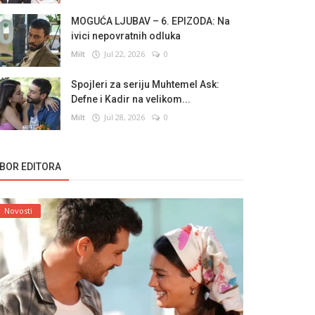
MOGUĆA LJUBAV – 6. EPIZODA: Na
ivici nepovratnih odluka
Milt
Jul 22, 2026
0
Spojleri za seriju Muhtemel Ask:
Defne i Kadir na velikom...
Milt
Jul 28, 2026
0
ZBOR EDITORA
Novosti