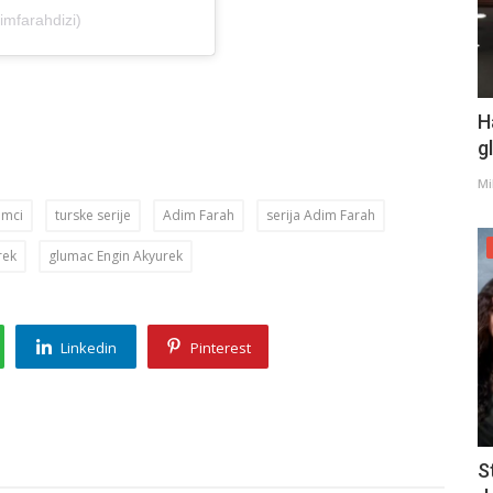
mfarahdizi)
H
g
Mi
umci
turske serije
Adim Farah
serija Adim Farah
rek
glumac Engin Akyurek
Linkedin
Pinterest
S