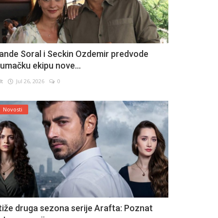
ande Soral i Seckin Ozdemir predvode
lumačku ekipu nove...
lt
Jul 26, 2026
0
Novosti
tiže druga sezona serije Arafta: Poznat