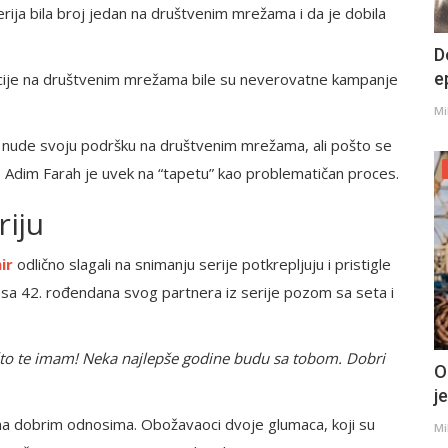
rija bila broj jedan na društvenim mrežama i da je dobila
D
e
kcije na društvenim mrežama bile su neverovatne kampanje
.
Mi
o i nude svoju podršku na društvenim mrežama, ali pošto se
e Adim Farah je uvek na “tapetu” kao problematičan proces.
riju
ir
odlično slagali na snimanju serije potkrepljuju i pristigle
 sa 42. rođendana svog partnera iz serije pozom sa seta i
 što te imam! Neka najlepše godine budu sa tobom. Dobri
O
j
oma dobrim odnosima. Obožavaoci dvoje glumaca, koji su
Mi