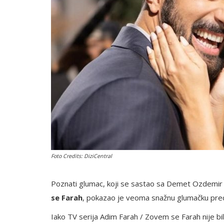
English
Foto Credits: DiziCentral
Poznati glumac, koji se sastao sa Demet Ozdemir u
se Farah
, pokazao je veoma snažnu glumačku pred
Iako TV serija Adim Farah / Zovem se Farah nije b