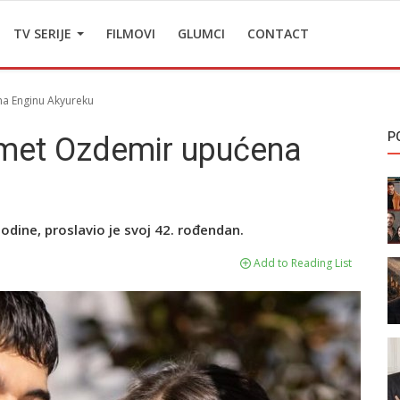
TV SERIJE
FILMOVI
GLUMCI
CONTACT
na Enginu Akyureku
P
emet Ozdemir upućena
odine, proslavio je svoj 42. rođendan.
Add to Reading List