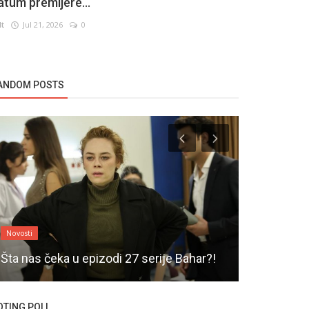
atum premijere...
lt
Jul 21, 2026
0
ANDOM POSTS
Novosti
Novosti
Šta nas čeka u epizodi 27 serije Bahar?!
Serija Kar
OTING POLL