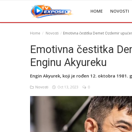
HOME
NOVOSTI
Home
Novosti
Emotivna čestitka Demet Ozdemir upuće
Home
Emotivna čestitka D
Novosti
Enginu Akyureku
TV Serije
Engin Akyurek, koji je rođen 12. oktobra 1981. g
Filmovi
Novosti
Oct 13, 2023
0
Glumci
Contact
Login
Register