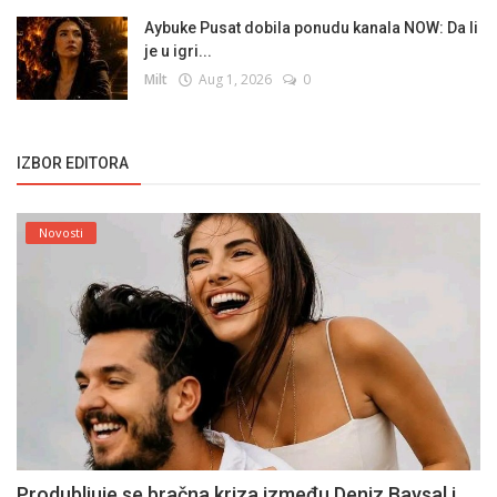
Aybuke Pusat dobila ponudu kanala NOW: Da li
je u igri...
Milt
Aug 1, 2026
0
IZBOR EDITORA
Novosti
Produbljuje se bračna kriza između Deniz Baysal i