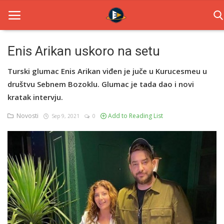
Enis Arikan uskoro na setu
Home
Turski glumac Enis Arikan viđen je juče u Kurucesmeu u
društvu Sebnem Bozoklu. Glumac je tada dao i novi
Novosti
kratak intervju.
TV Serije
Novosti
Add to Reading List
Sep 9, 2021
0
Filmovi
Glumci
Contact
Login
Register