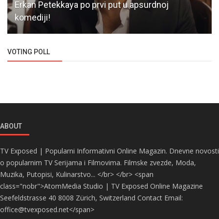
Erkan Petekkaya po prvi put u apsurdnoj
komediji!
VOTING POLL
ABOUT
TV Exposed | Popularni Informativni Online Magazin. Dnevne novosti
o popularnim TV Serijama i Filmovima. Filmske zvezde, Moda,
Muzika, Putopisi, Kulinarstvo... </br> </br> <span
class="nobr">AtomMedia Studio | TV Exposed Online Magazine
Seefeldstrasse 40 8008 Zürich, Switzerland Contact Email:
office@tvexposed.net</span>