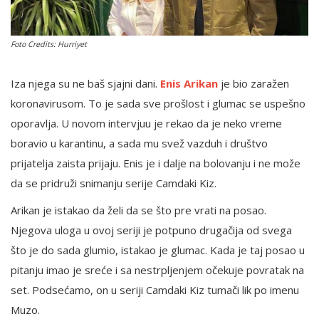
Foto Credits: Hurriyet
English
Iza njega su ne baš sjajni dani.
Enis Arikan
je bio zaražen
koronavirusom. To je sada sve prošlost i glumac se uspešno
oporavlja. U novom intervjuu je rekao da je neko vreme
boravio u karantinu, a sada mu svež vazduh i društvo
prijatelja zaista prijaju. Enis je i dalje na bolovanju i ne može
da se pridruži snimanju serije Camdaki Kiz.
Arikan je istakao da želi da se što pre vrati na posao.
Njegova uloga u ovoj seriji je potpuno drugačija od svega
što je do sada glumio, istakao je glumac. Kada je taj posao u
pitanju imao je sreće i sa nestrpljenjem očekuje povratak na
set. Podsećamo, on u seriji Camdaki Kiz tumači lik po imenu
Muzo.