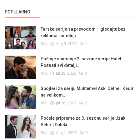
POPULARNO
Turske serije sa prevodom – gledajte bez
reklama i smetnji...
Milt
Aug 9, 2026
2
Počinje snimanje 2. sezone serije Halef:
Poznati svi detalji...
Milt
Jul 28, 2026
0
Spojleri za seriju Muhtemel Ask: Defne i Kadir
na velikom...
Milt
Jul 28, 2026
0
Počele pripreme za 3. sezonu serije Uzak
Sehir | Daleki...
Milt
Aug 1, 2026
0