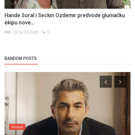
Hande Soral i Seckin Ozdemir predvode glumačku
ekipu nove...
Milt
Jul 26, 2026
0
RANDOM POSTS
Novosti