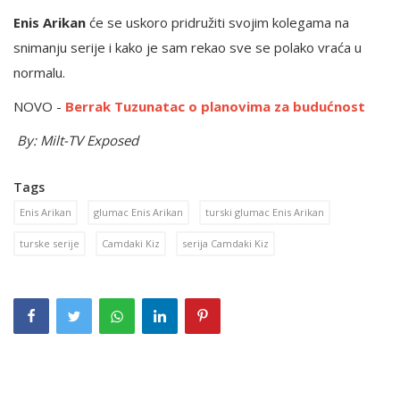
Enis Arikan
će se uskoro pridružiti svojim kolegama na
snimanju serije i kako je sam rekao sve se polako vraća u
normalu.
NOVO -
Berrak Tuzunatac o planovima za budućnost
By: Milt-TV Exposed
Tags
Enis Arikan
glumac Enis Arikan
turski glumac Enis Arikan
turske serije
Camdaki Kiz
serija Camdaki Kiz