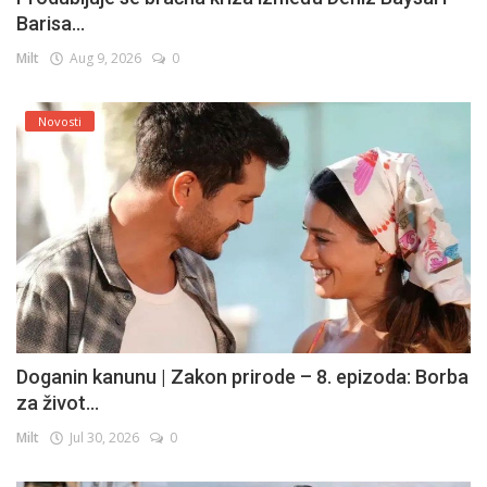
Barisa...
Milt
Aug 9, 2026
0
Novosti
Doganin kanunu | Zakon prirode – 8. epizoda: Borba
za život...
Milt
Jul 30, 2026
0