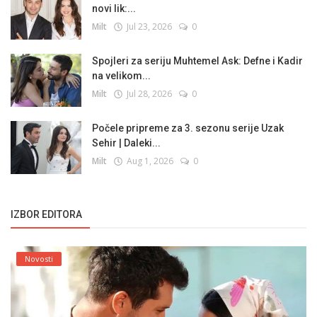
novi lik:...
Milt
Jul 23, 2026
0
Spojleri za seriju Muhtemel Ask: Defne i Kadir
na velikom...
Milt
Jul 28, 2026
0
Počele pripreme za 3. sezonu serije Uzak
Sehir | Daleki...
Milt
Aug 1, 2026
0
IZBOR EDITORA
Novosti