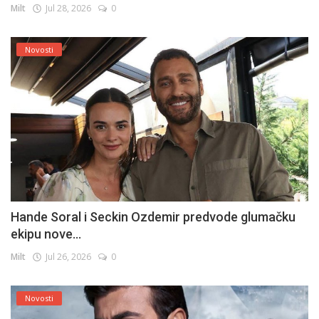
Milt
Jul 28, 2026
0
Novosti
Hande Soral i Seckin Ozdemir predvode glumačku
ekipu nove...
Milt
Jul 26, 2026
0
Novosti