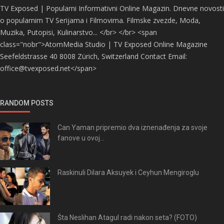
TV Exposed | Popularni Informativni Online Magazin. Dnevne novosti
o popularnim TV Serijama i Filmovima. Filmske zvezde, Moda,
Muzika, Putopisi, Kulinarstvo... </br> </br> <span
class="nobr">AtomMedia Studio | TV Exposed Online Magazine
Seefeldstrasse 40 8008 Zürich, Switzerland Contact Email:
office@tvexposed.net</span>
RANDOM POSTS
Can Yaman pripremio dva iznenađenja za svoje
fanove u ovoj...
Raskinuli Dilara Aksuyek i Ceyhun Mengiroglu
Šta Neslihan Atagul radi nakon seta? (FOTO)