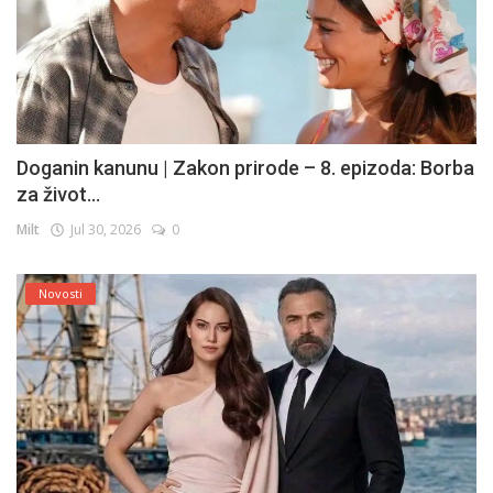
Doganin kanunu | Zakon prirode – 8. epizoda: Borba
za život...
Milt
Jul 30, 2026
0
Novosti