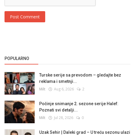
Post Comment
POPULARNO
Turske serije sa prevodom – gledajte bez
reklama i smetnji...
Milt
Aug 6, 2026
2
Počinje snimanje 2. sezone serije Halef:
Poznati svi detalji...
Milt
Jul 28, 2026
0
Uzak Sehir | Daleki grad – U treću sezonu ulazi