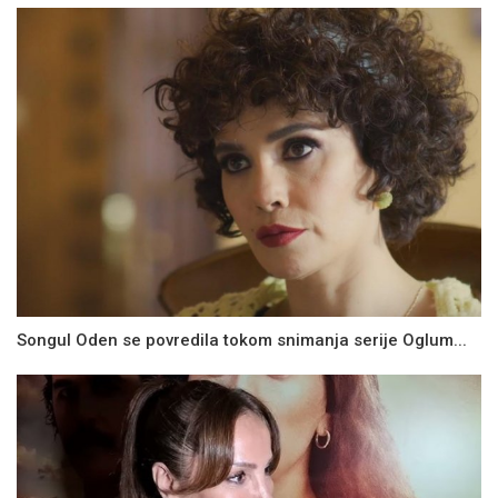
Songul Oden se povredila tokom snimanja serije Oglum...