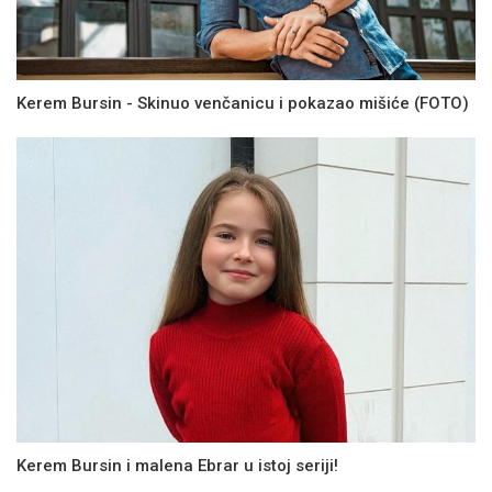
Kerem Bursin - Skinuo venčanicu i pokazao mišiće (FOTO)
Kerem Bursin i malena Ebrar u istoj seriji!