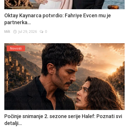
Oktay Kaynarca potvrdio: Fahriye Evcen mu je
partnerka...
Milt
Jul 29, 2026
0
Novosti
Počinje snimanje 2. sezone serije Halef: Poznati svi
detalji...