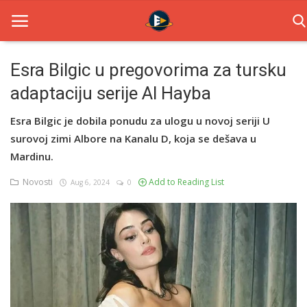
Esra Bilgic u pregovorima za tursku
adaptaciju serije Al Hayba
Home
Esra Bilgic je dobila ponudu za ulogu u novoj seriji U
Novosti
surovoj zimi Albore na Kanalu D, koja se dešava u
TV Serije
Mardinu.
Novosti
Add to Reading List
Aug 6, 2024
0
Filmovi
Glumci
Contact
Login
Register