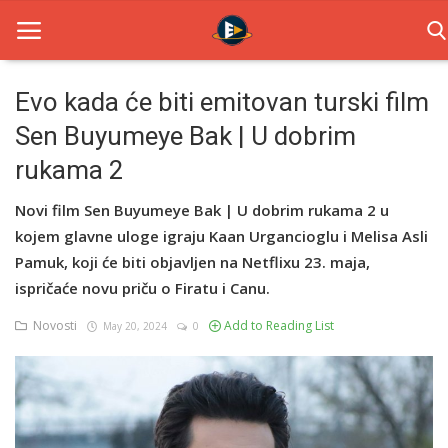
Evo kada će biti emitovan turski film
Sen Buyumeye Bak | U dobrim
Home
rukama 2
Novosti
Novi film Sen Buyumeye Bak | U dobrim rukama 2 u
TV Serije
kojem glavne uloge igraju Kaan Urgancioglu i Melisa Asli
Pamuk, koji će biti objavljen na Netflixu 23. maja,
Filmovi
ispričaće novu priču o Firatu i Canu.
Glumci
Novosti
Add to Reading List
May 20, 2024
0
Contact
Login
Register