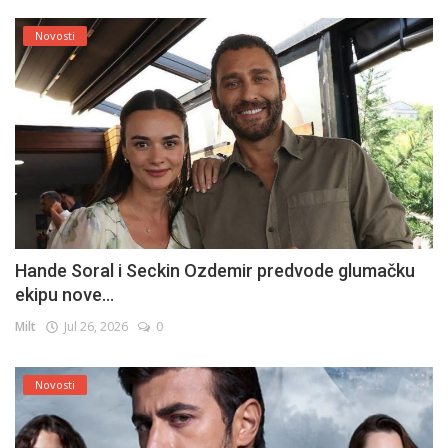
Novosti
Hande Soral i Seckin Ozdemir predvode glumačku
ekipu nove...
Milt
Jul 26, 2026
0
Novosti