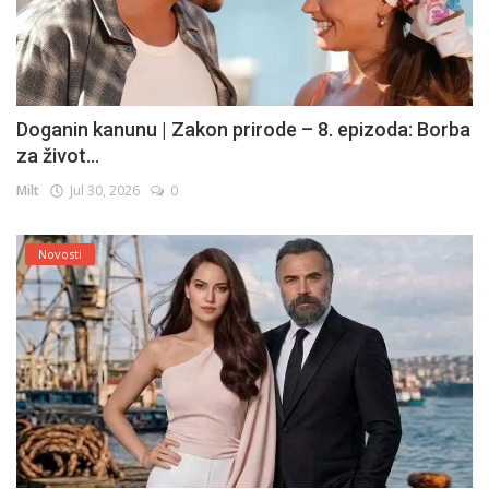
Doganin kanunu | Zakon prirode – 8. epizoda: Borba
za život...
Milt
Jul 30, 2026
0
Novosti