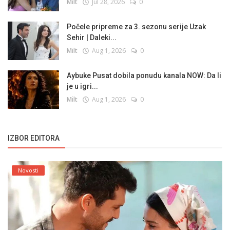
Milt
Jul 28, 2026
0
Počele pripreme za 3. sezonu serije Uzak
Sehir | Daleki...
Milt
Aug 1, 2026
0
Aybuke Pusat dobila ponudu kanala NOW: Da li
je u igri...
Milt
Aug 1, 2026
0
IZBOR EDITORA
Novosti