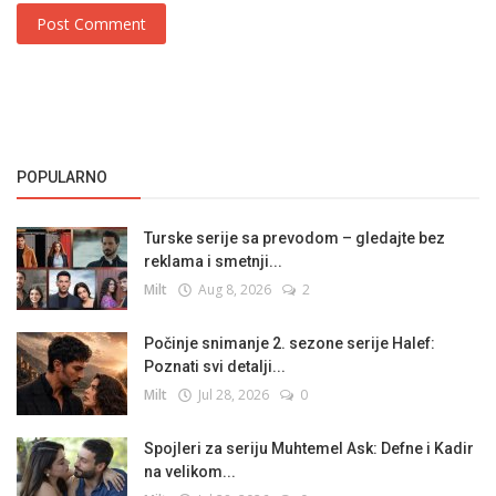
Post Comment
POPULARNO
Turske serije sa prevodom – gledajte bez
reklama i smetnji...
Milt
Aug 8, 2026
2
Počinje snimanje 2. sezone serije Halef:
Poznati svi detalji...
Milt
Jul 28, 2026
0
Spojleri za seriju Muhtemel Ask: Defne i Kadir
na velikom...