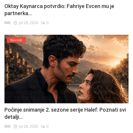
Oktay Kaynarca potvrdio: Fahriye Evcen mu je
partnerka...
Milt
Jul 29, 2026
0
Novosti
Počinje snimanje 2. sezone serije Halef: Poznati svi
detalji...
Milt
Jul 28, 2026
0