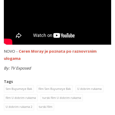
NOVO -
Ceren Moray je poznata po raznovrsnim
ulogama
By: TV Exposed
Tags
Sen Buyumeye Bak
film Sen Buyumeye Bak
U dobrim rukama
film U dobrim rukama
turski film U dobrim rukama
U dobrim rukama 2
turski film