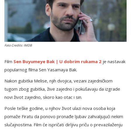
English
Foto Credits: IMDB
Film
Sen Buyumeye Bak | U dobrim rukama 2
je nastavak
popularnog filma Sen Yasamaya Bak.
Nakon gubitka Melise, njih dvojica, vezani zajedničkom
tugom zbog gubitka, žive zajedno i pokušavaju da izgrade
novi život zajedno, skoro kao otac i sin.
Posle teške godine, u njihov život ulazi nova osoba koja
pomaže Firatu da ponovo pronađe ljubav zahvaljujući nekim
slučajnostima. Film će ispričati dirljivu priču o prevazilaženju