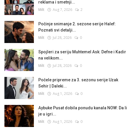
reklama i smetnji...
Milt
Aug 7, 2026
2
Počinje snimanje 2. sezone serije Halef:
Poznati svi detalji...
Milt
Jul 28, 2026
0
Spojleri za seriju Muhtemel Ask: Defne i Kadir
na velikom...
Milt
Jul 28, 2026
0
Počele pripreme za 3. sezonu serije Uzak
Sehir | Daleki...
Milt
Aug 1, 2026
0
Aybuke Pusat dobila ponudu kanala NOW: Da li
je u igri...
Milt
Aug 1, 2026
0