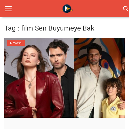
Tag : film Sen Buyumeye Bak
Home
Novosti
Novosti
TV Serije
Filmovi
Glumci
Contact
Login
Register