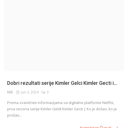
English
Dobri rezultati serije Kimler Gelci Kimler Gecti i...
Milt
Jun 3, 2024
0
Prema zvaničnim informacijama sa digitalne platforme Netflix,
prva sezona serije Kimler Geldi Kimler Gecti | Ko je došao, ko je
prošao...
Kompletan Članak