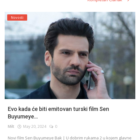
Novosti
Evo kada će biti emitovan turski film Sen
Buyumeye...
Milt
May 20, 2024
0
Novi film Sen Buyumeye Bak | U dobrim rukama 2 u kojem glavne