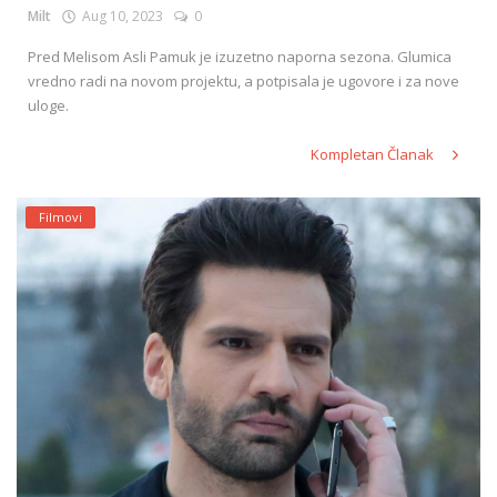
Milt
Aug 10, 2023
0
Pred Melisom Asli Pamuk je izuzetno naporna sezona. Glumica
vredno radi na novom projektu, a potpisala je ugovore i za nove
uloge.
Kompletan Članak
Filmovi