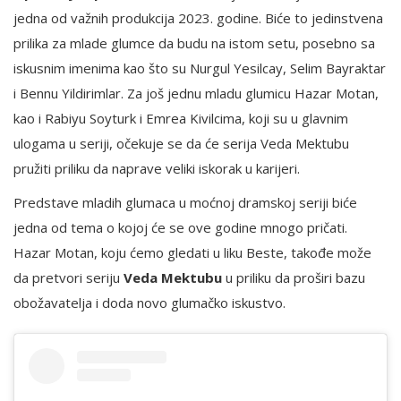
jedna od važnih produkcija 2023. godine. Biće to jedinstvena
prilika za mlade glumce da budu na istom setu, posebno sa
iskusnim imenima kao što su Nurgul Yesilcay, Selim Bayraktar
​​i Bennu Yildirimlar. Za još jednu mladu glumicu Hazar Motan,
kao i Rabiyu Soyturk i Emrea Kivilcima, koji su u glavnim
ulogama u seriji, očekuje se da će serija Veda Mektubu
pružiti priliku da naprave veliki iskorak u karijeri.
Predstave mladih glumaca u moćnoj dramskoj seriji biće
jedna od tema o kojoj će se ove godine mnogo pričati.
Hazar Motan, koju ćemo gledati u liku Beste, takođe može
da pretvori seriju
Veda Mektubu
u priliku da proširi bazu
obožavatelja i doda novo glumačko iskustvo.