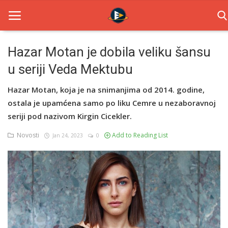
Hazar Motan je dobila veliku šansu
u seriji Veda Mektubu
Home
Hazar Motan, koja je na snimanjima od 2014. godine,
Novosti
ostala je upamćena samo po liku Cemre u nezaboravnoj
TV Serije
seriji pod nazivom Kirgin Cicekler.
Novosti
Add to Reading List
Jan 24, 2023
0
Filmovi
Glumci
Contact
Login
Register