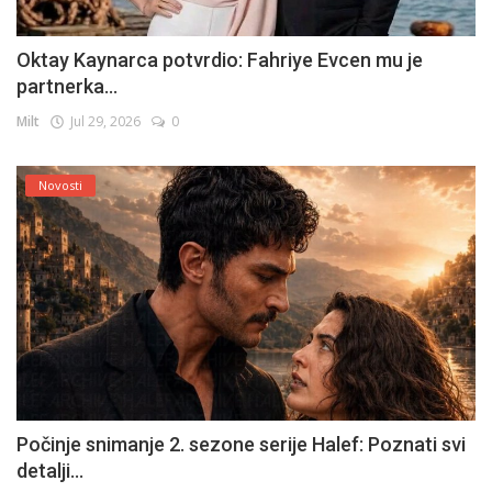
Oktay Kaynarca potvrdio: Fahriye Evcen mu je
partnerka...
Milt
Jul 29, 2026
0
Novosti
Počinje snimanje 2. sezone serije Halef: Poznati svi
detalji...