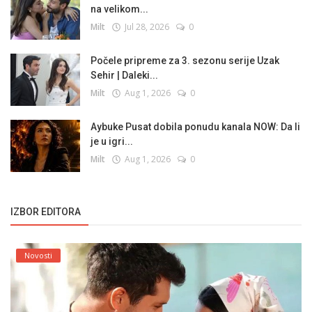
na velikom...
Milt
Jul 28, 2026
0
Počele pripreme za 3. sezonu serije Uzak
Sehir | Daleki...
Milt
Aug 1, 2026
0
Aybuke Pusat dobila ponudu kanala NOW: Da li
je u igri...
Milt
Aug 1, 2026
0
IZBOR EDITORA
Novosti