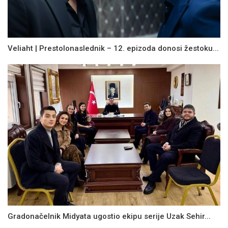
Veliaht | Prestolonaslednik – 12. epizoda donosi žestoku...
Gradonačelnik Midyata ugostio ekipu serije Uzak Sehir...