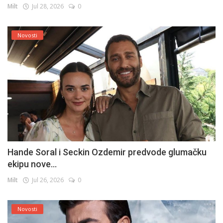
Milt
Jul 28, 2026
0
Novosti
Hande Soral i Seckin Ozdemir predvode glumačku
ekipu nove...
Milt
Jul 26, 2026
0
Novosti