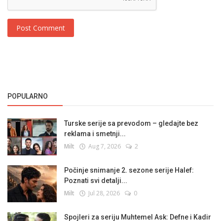
Post Comment
POPULARNO
Turske serije sa prevodom – gledajte bez
reklama i smetnji...
Milt
Aug 7, 2026
2
Počinje snimanje 2. sezone serije Halef:
Poznati svi detalji...
Milt
Jul 28, 2026
0
Spojleri za seriju Muhtemel Ask: Defne i Kadir