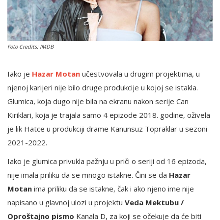
English
Foto Credits: IMDB
Iako je
Hazar Motan
učestvovala u drugim projektima, u
njenoj karijeri nije bilo druge produkcije u kojoj se istakla.
Glumica, koja dugo nije bila na ekranu nakon serije Can
Kiriklari, koja je trajala samo 4 epizode ​​2018. godine, oživela
je lik Hatce u produkciji drame Kanunsuz Topraklar u sezoni
2021-2022.
Iako je glumica privukla pažnju u priči o seriji od 16 epizoda,
nije imala priliku da se mnogo istakne. Čini se da
Hazar
Motan
ima priliku da se istakne, čak i ako njeno ime nije
napisano u glavnoj ulozi u projektu
Veda Mektubu /
Oproštajno pismo
Kanala D, za koji se očekuje da će biti