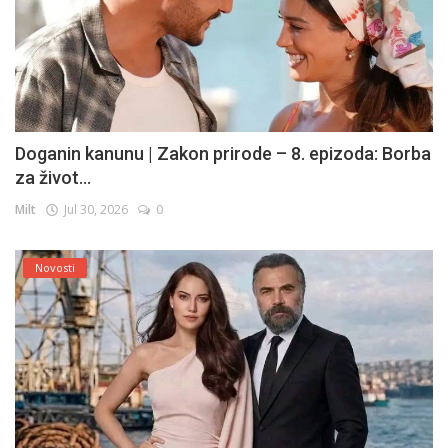
Doganin kanunu | Zakon prirode – 8. epizoda: Borba
za život...
Milt
Jul 30, 2026
0
Novosti