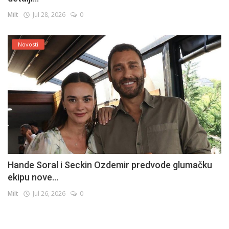
Milt
Jul 28, 2026
0
Novosti
Hande Soral i Seckin Ozdemir predvode glumačku
ekipu nove...
Milt
Jul 26, 2026
0