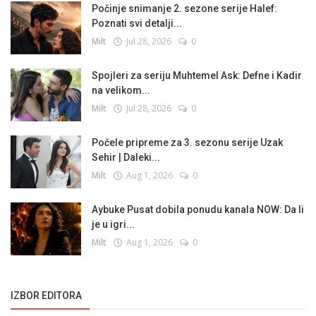
Počinje snimanje 2. sezone serije Halef:
Poznati svi detalji...
Milt
Jul 28, 2026
0
Spojleri za seriju Muhtemel Ask: Defne i Kadir
na velikom...
Milt
Jul 28, 2026
0
Počele pripreme za 3. sezonu serije Uzak
Sehir | Daleki...
Milt
Aug 1, 2026
0
Aybuke Pusat dobila ponudu kanala NOW: Da li
je u igri...
Milt
Aug 1, 2026
0
IZBOR EDITORA