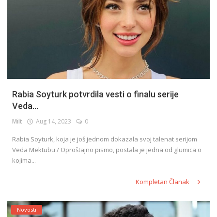
Rabia Soyturk potvrdila vesti o finalu serije
Veda...
Milt
Aug 14, 2023
0
Rabia Soyturk, koja je još jednom dokazala svoj talenat serijom
Veda Mektubu / Oproštajno pismo, postala je jedna od glumica o
kojima...
Kompletan Članak
Novosti