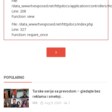
File:
/data_www/tvexposed.net/httpdocs/application/controllers/H
Line: 208
Function: view
File: /data_www/tvexposed.net/httpdocs/index.php
Line: 327
Function: require_once
›
POPULARNO
Turske serije sa prevodom – gledajte bez
reklama i smetnji...
Milt
Aug 9, 2026
2