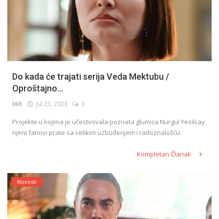
Do kada će trajati serija Veda Mektubu /
Oproštajno...
Milt
Jul 23, 2023
0
Projekte u kojima je učestvovala poznata glumica Nurgul Yesilcay
njeni fanovi prate sa velikim uzbuđenjem i radoznalošću.
Kompletan Članak
Novosti