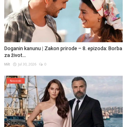
Doganin kanunu | Zakon prirode – 8. epizoda: Borba
za život...
Milt
Jul 30, 2026
0
Novosti