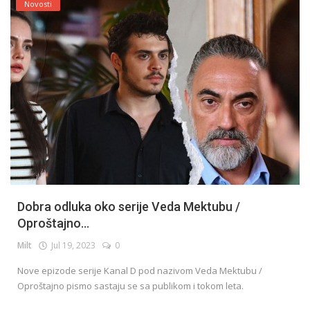
Novosti
Dobra odluka oko serije Veda Mektubu /
Oproštajno...
Milt
Jul 19, 2023
0
Nove epizode ​​serije Kanal D pod nazivom Veda Mektubu /
Oproštajno pismo sastaju se sa publikom i tokom leta.