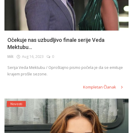
Očekuje nas uzbudljivo finale serije Veda
Mektubu...
Milt
Aug 16, 2023
0
Serija Veda Mektubu / Oproštajno pismo počela je da se emituje
krajem prošle sezone.
Kompletan Članak
Novosti