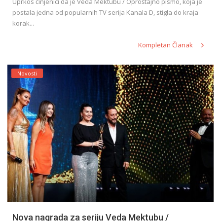
Uprkos činjenici da je Veda Mektubu / Oproštajno pismo, koja je
postala jedna od popularnih TV serija Kanala D, stigla do kraja
korak...
Kompletan Članak
Novosti
Nova nagrada za seriju Veda Mektubu /