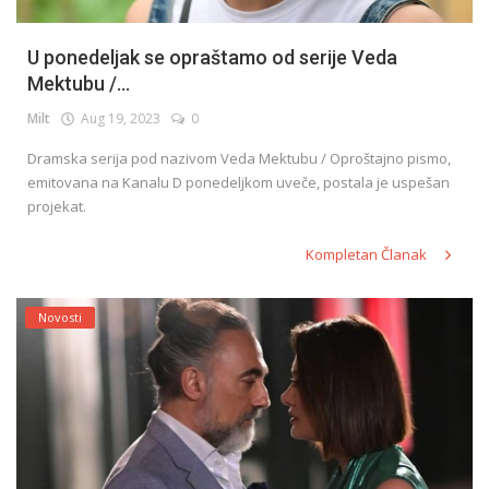
U ponedeljak se opraštamo od serije Veda
Mektubu /...
Milt
Aug 19, 2023
0
Dramska serija pod nazivom Veda Mektubu / Oproštajno pismo,
emitovana na Kanalu D ponedeljkom uveče, postala je uspešan
projekat.
Kompletan Članak
Novosti