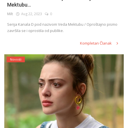
Mektubu...
Milt
Aug 22, 2023
0
English
Serija Kanala D pod nazivom Veda Mektubu / Oproštajno pismo
završila se i oprostila od publike.
Kompletan Članak
Novosti