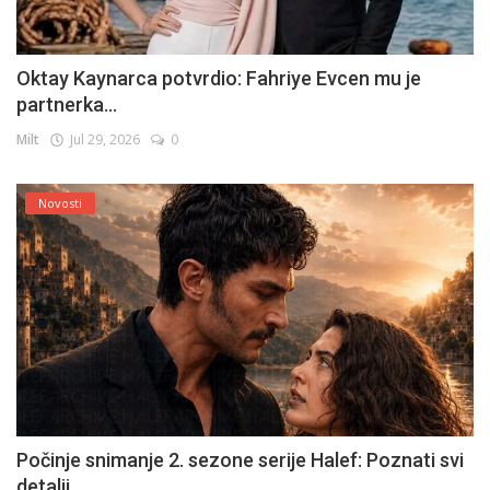
Oktay Kaynarca potvrdio: Fahriye Evcen mu je
partnerka...
Milt
Jul 29, 2026
0
Novosti
Počinje snimanje 2. sezone serije Halef: Poznati svi
detalji...