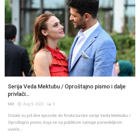
Serija Veda Mektubu / Oproštajno pismo i dalje
privlači...
Milt
Aug 9, 2023
0
Ostale su još dve epizode ​​do finala turske serije Veda Mektubu /
Oproštajno pismo, koja se sa publikom sastaje ponedeljkom
uveče...