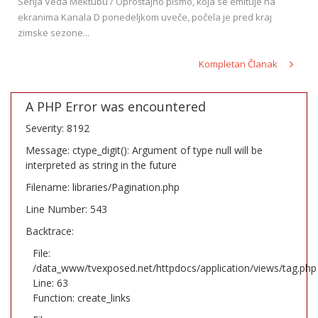
Serija Veda Mektubu / Oproštajno pismo, koja se emituje na
ekranima Kanala D ponedeljkom uveče, počela je pred kraj
zimske sezone...
Kompletan Članak
A PHP Error was encountered
Severity: 8192
Message: ctype_digit(): Argument of type null will be
interpreted as string in the future
Filename: libraries/Pagination.php
Line Number: 543
Backtrace:
File:
/data_www/tvexposed.net/httpdocs/application/views/tag.php
Line: 63
Function: create_links