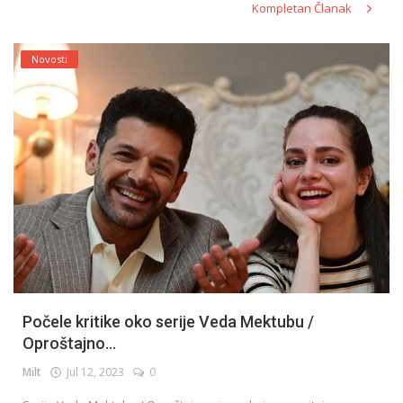
Kompletan Članak
Novosti
Počele kritike oko serije Veda Mektubu /
Oproštajno...
Milt
Jul 12, 2023
0