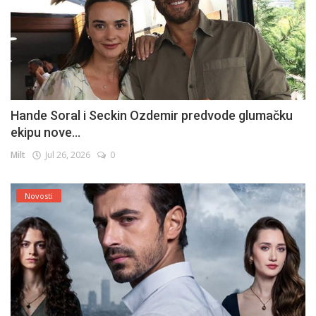
Hande Soral i Seckin Ozdemir predvode glumačku
ekipu nove...
Milt
Jul 26, 2026
0
Novosti