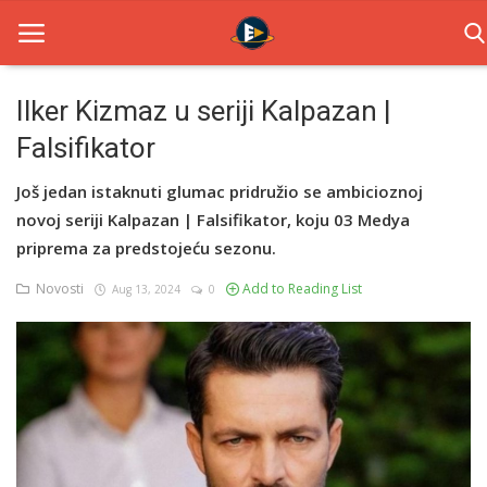
Ilker Kizmaz u seriji Kalpazan |
Falsifikator
Home
Još jedan istaknuti glumac pridružio se ambicioznoj
Novosti
novoj seriji Kalpazan | Falsifikator, koju 03 Medya
TV Serije
priprema za predstojeću sezonu.
Novosti
Add to Reading List
Aug 13, 2024
0
Filmovi
Glumci
Contact
Login
Register