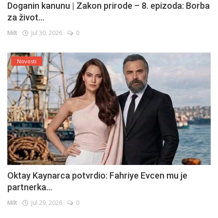
Doganin kanunu | Zakon prirode – 8. epizoda: Borba
za život...
Milt
Jul 30, 2026
0
Novosti
Oktay Kaynarca potvrdio: Fahriye Evcen mu je
partnerka...
Milt
Jul 29, 2026
0