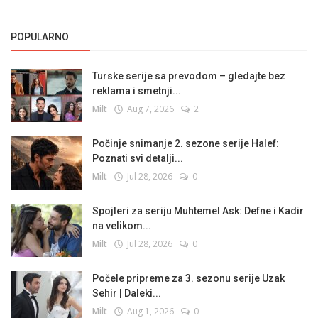
POPULARNO
Turske serije sa prevodom – gledajte bez
reklama i smetnji...
Milt
Aug 7, 2026
2
Počinje snimanje 2. sezone serije Halef:
Poznati svi detalji...
Milt
Jul 28, 2026
0
Spojleri za seriju Muhtemel Ask: Defne i Kadir
na velikom...
Milt
Jul 28, 2026
0
Počele pripreme za 3. sezonu serije Uzak
Sehir | Daleki...
Milt
Aug 1, 2026
0