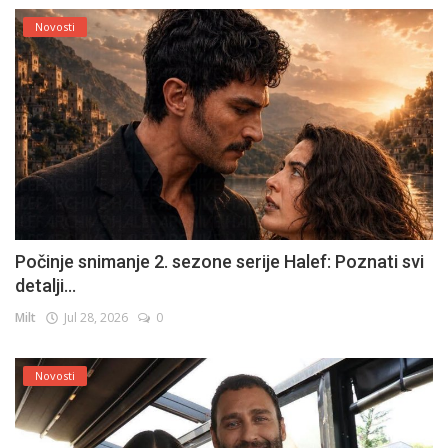
Novosti
Počinje snimanje 2. sezone serije Halef: Poznati svi
detalji...
Milt
Jul 28, 2026
0
Novosti