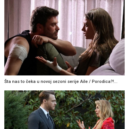
Šta nas to čeka u novoj sezoni serije Aile / Porodica?!...