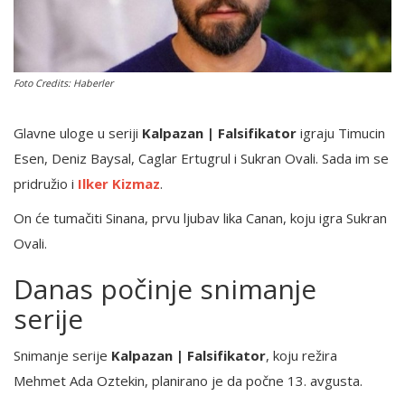
English
Foto Credits: Haberler
Glavne uloge u seriji
Kalpazan | Falsifikator
igraju Timucin
Esen, Deniz Baysal, Caglar Ertugrul i Sukran Ovali. Sada im se
pridružio i
Ilker Kizmaz
.
On će tumačiti Sinana, prvu ljubav lika Canan, koju igra Sukran
Ovali.
Danas počinje snimanje
serije
Snimanje serije
Kalpazan | Falsifikator
, koju režira
Mehmet Ada Oztekin, planirano je da počne 13. avgusta.