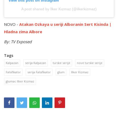
View this post on Instagram
A post shared by İlker Kızmaz (@ilkerkizmaz)
NOVO -
Atakan Ozkaya u seriji Alboranin Sert Kisinda |
Hladna zima Albore
By: TV Exposed
Tags
Kalpazan
serija Kalpazan
turske serije
nove turske serije
Falsifikator
serija Falsifikator
glum
Ilker Kizmaz
glumac Ilker Kizmaz