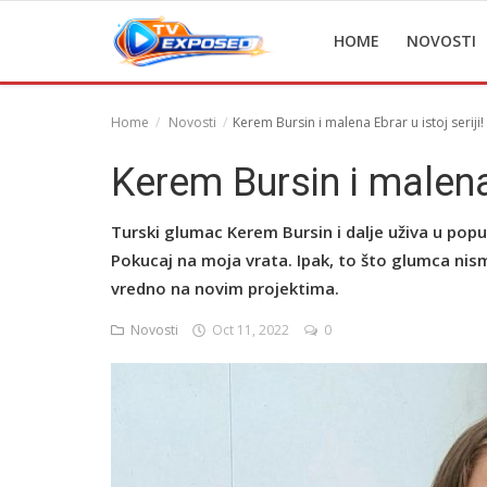
HOME
NOVOSTI
Home
Novosti
Kerem Bursin i malena Ebrar u istoj seriji!
Home
Kerem Bursin i malena E
Novosti
Turski glumac Kerem Bursin i dalje uživa u popu
TV Serije
Pokucaj na moja vrata. Ipak, to što glumca nis
vredno na novim projektima.
Filmovi
Novosti
Oct 11, 2022
0
Glumci
Contact
Login
Register