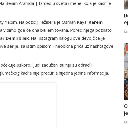
ayla Benim Aramda | Izmedju sveta i mene, koja je kasnije
D
y Yapim. Na poziciji režisera je Osman Kaya.
Kerem
e
e da vidimo gde će ona biti emitovana. Pored njega poznato
Mi
ar Demirbilek
. Na Instagram nalogu ove devojčice je
ove serije, sa istim opisom - neobična priča uz hashtagove
ekuje uskoro, ljudi zaduženi su nju su odradili
lumačkog kadra nije procurila nijedna jedina informacija.
O
j
Mi