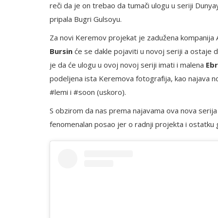
reči da je on trebao da tumači ulogu u seriji Duny
pripala Bugri Gulsoyu.
Za novi Keremov projekat je zadužena kompanija A
Bursin
će se dakle pojaviti u novoj seriji a ostaj
je da će ulogu u ovoj novoj seriji imati i malena
Ebr
podeljena ista Keremova fotografija, kao najava n
#lemi i #soon (uskoro).
S obzirom da nas prema najavama ova nova serija oč
fenomenalan posao jer o radnji projekta i ostatku g