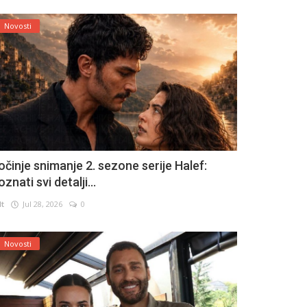
Novosti
očinje snimanje 2. sezone serije Halef:
znati svi detalji...
lt
Jul 28, 2026
0
Novosti