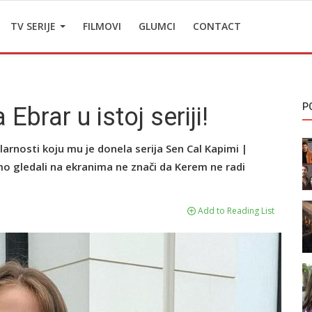
TV SERIJE
FILMOVI
GLUMCI
CONTACT
P
brar u istoj seriji!
larnosti koju mu je donela serija Sen Cal Kapimi |
mo gledali na ekranima ne znači da Kerem ne radi
Add to Reading List