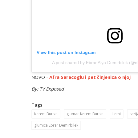
View this post on Instagram
A post shared by Ebrar Alya Demirbilek (@e
NOVO -
Afra Saracoglu i pet činjenica o njoj
By: TV Exposed
Tags
Kerem Bursin
glumac Kerem Bursin
Lemi
seri
glumica Ebrar Demirbilek