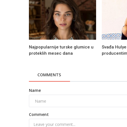
Najpopularnije turske glumice u
Svađa Hulye
proteklih mesec dana
producentima
COMMENTS
Name
Recepti
Tradicionalni mađarski gulas - rec
Comment