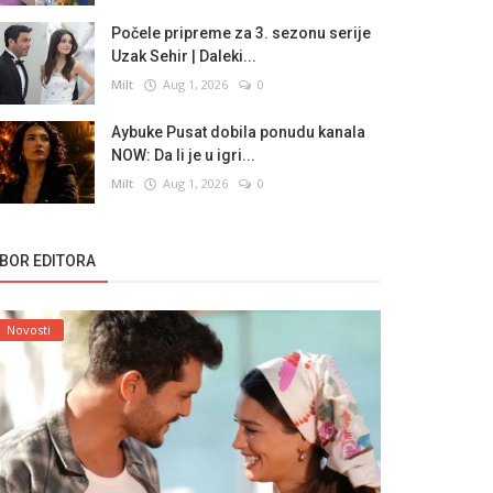
Počele pripreme za 3. sezonu serije
Uzak Sehir | Daleki...
Milt
Aug 1, 2026
0
Aybuke Pusat dobila ponudu kanala
NOW: Da li je u igri...
Milt
Aug 1, 2026
0
ZBOR EDITORA
Novosti