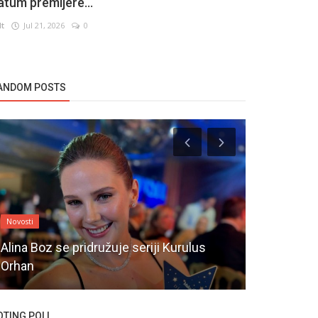
atum premijere...
lt
Jul 21, 2026
0
ANDOM POSTS
Novosti
Novosti
Alina Boz se pridružuje seriji Kurulus
Poznate gl
Orhan
serije Yala
OTING POLL