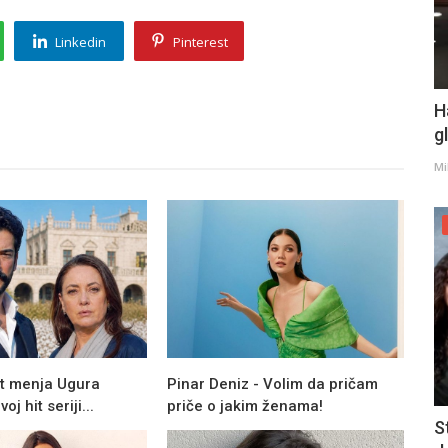
Linkedin
Pinterest
H
g
Mi
it menja Ugura
Pinar Deniz - Volim da pričam
j hit seriji...
priče o jakim ženama!
S