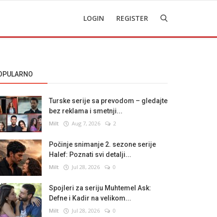
LOGIN
REGISTER
OPULARNO
Turske serije sa prevodom – gledajte
bez reklama i smetnji...
Milt
Aug 7, 2026
2
Počinje snimanje 2. sezone serije
Halef: Poznati svi detalji...
Milt
Jul 28, 2026
0
Spojleri za seriju Muhtemel Ask:
Defne i Kadir na velikom...
Milt
Jul 28, 2026
0