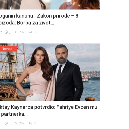
oganin kanunu | Zakon prirode – 8.
pizoda: Borba za život...
lt
Jul 30, 2026
0
Novosti
ktay Kaynarca potvrdio: Fahriye Evcen mu
e partnerka...
lt
Jul 29, 2026
0