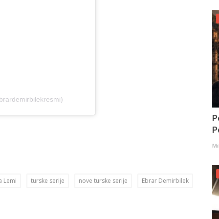
brardemirbilekresmi)
P
Po
Mi
ja Lemi
turske serije
nove turske serije
Ebrar Demirbilek