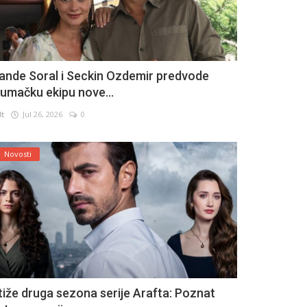
ande Soral i Seckin Ozdemir predvode
lumačku ekipu nove...
lt
Jul 26, 2026
0
Novosti
tiže druga sezona serije Arafta: Poznat