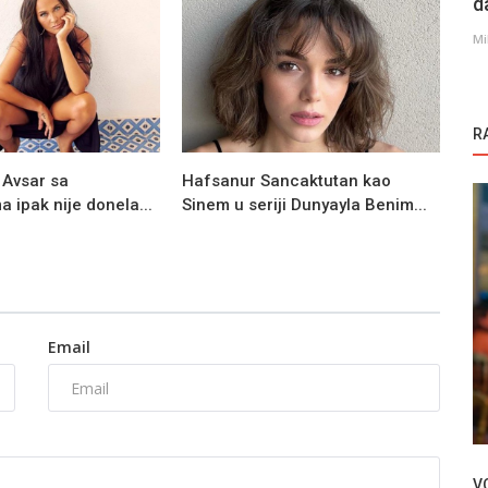
d
Mi
R
 Avsar sa
Hafsanur Sancaktutan kao
 ipak nije donela...
Sinem u seriji Dunyayla Benim...
Email
Novosti
ept
Birce Akalay o seriji Kus Ucusu / Let ptica
V