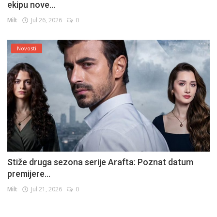
ekipu nove...
Milt
Jul 26, 2026
0
Novosti
Stiže druga sezona serije Arafta: Poznat datum
premijere...
Milt
Jul 21, 2026
0