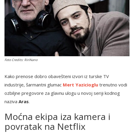
English
Foto Credits: RiriNano
Kako prenose dobro obavešteni izvori iz turske TV
industrije, šarmantni glumac
Mert Yazicioglu
trenutno vodi
ozbiljne pregovore za glavnu ulogu u novoj seriji kodnog
naziva
Aras
.
Moćna ekipa iza kamera i
povratak na Netflix