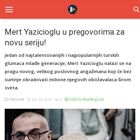
Mert Yazicioglu u pregovorima za
novu seriju!
Home
Jedan od najtalentovanijih i najpopularnijih turskih
Novosti
glumaca mlađe generacije, Mert Yazicioglu nalazi se na
TV Serije
pragu novog, velikog poslovnog angažmana koji će bez
sumnje obradovati milione njegovih obožavalaca širom
Filmovi
sveta.
Glumci
Novosti
Add to Reading List
Jun 24, 2026
0
Contact
Login
Register