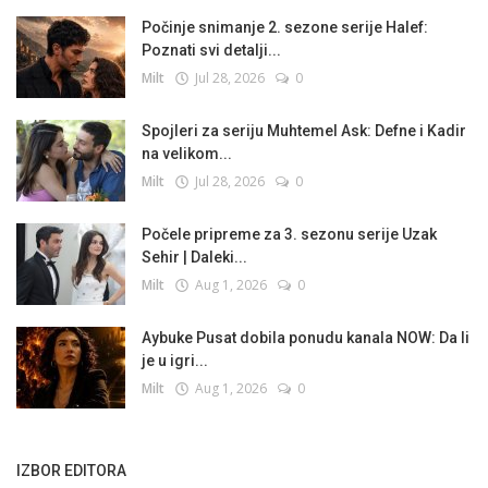
Počinje snimanje 2. sezone serije Halef:
Poznati svi detalji...
Milt
Jul 28, 2026
0
Spojleri za seriju Muhtemel Ask: Defne i Kadir
na velikom...
Milt
Jul 28, 2026
0
Počele pripreme za 3. sezonu serije Uzak
Sehir | Daleki...
Milt
Aug 1, 2026
0
Aybuke Pusat dobila ponudu kanala NOW: Da li
je u igri...
Milt
Aug 1, 2026
0
IZBOR EDITORA