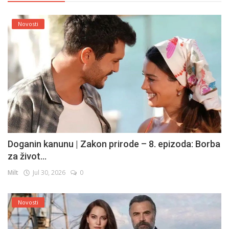
Novosti
Doganin kanunu | Zakon prirode – 8. epizoda: Borba
za život...
Milt
Jul 30, 2026
0
Novosti