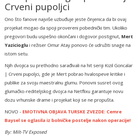
Crveni pupoljci
Ono što fanove najviše uzbuđuje jeste činjenica da bi ovaj
projekat mogao da spoji provereni pobednički tim. Ukoliko
pregovori budu uspešno okončani i dogovor postignut,
Mert
Yazicioglu
i režiser Omur Atay ponovo će udružiti snage na
istom setu.
Njih dvojica su prethodno sarađivali na hit seriji Kizil Goncalar
| Crveni pupoljci, gde je Mert pobrao hvalospeve kritike i
publike za svoju maestralnu glumu. Ponovni susret ovog
glumačko-rediteljskog dvojca na Netflixu garantuje novu
dozu vrhunske drame i projekat koji se ne propušta.
NOVO -
EMOTIVNA OBJAVA TURSKE ZVEZDE: Cemre
Baysel se oglasila iz bolničke postelje nakon operacije!
By: Milt-TV Exposed