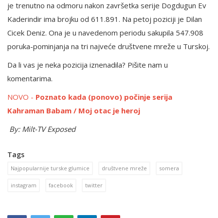
je trenutno na odmoru nakon završetka serije Dogdugun Ev
Kaderindir ima brojku od 611.891. Na petoj poziciji je Dilan
Cicek Deniz. Ona je u navedenom periodu sakupila 547.908
poruka-pominjanja na tri najveće društvene mreže u Turskoj.
Da li vas je neka pozicija iznenadila? Pišite nam u
komentarima.
NOVO -
Poznato kada (ponovo) počinje serija
Kahraman Babam / Moj otac je heroj
By: Milt-TV Exposed
Tags
Najpopularnije turske glumice
društvene mreže
somera
instagram
facebook
twitter