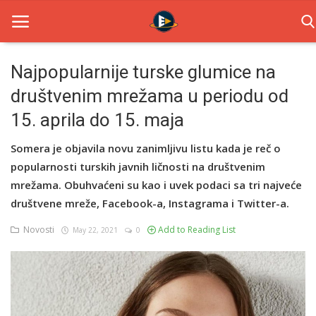
Najpopularnije turske glumice na
društvenim mrežama u periodu od
Home
15. aprila do 15. maja
Novosti
Somera je objavila novu zanimljivu listu kada je reč o
TV Serije
popularnosti turskih javnih ličnosti na društvenim
mrežama. Obuhvaćeni su kao i uvek podaci sa tri najveće
Filmovi
društvene mreže, Facebook-a, Instagrama i Twitter-a.
Glumci
Novosti
Add to Reading List
May 22, 2021
0
Contact
Login
Register