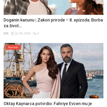
Doganin kanunu | Zakon prirode – 8. epizoda: Borba
za život...
Milt
Jul 30, 2026
0
Novosti
Oktay Kaynarca potvrdio: Fahriye Evcen mu je