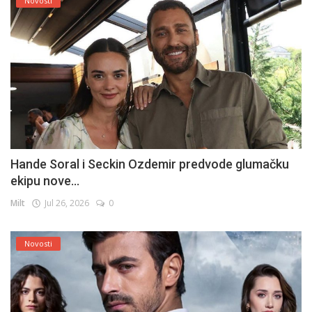
Novosti
Hande Soral i Seckin Ozdemir predvode glumačku
ekipu nove...
Milt
Jul 26, 2026
0
Novosti