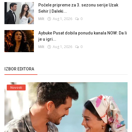
Počele pripreme za 3. sezonu serije Uzak
Sehir | Daleki...
Milt
Aug 1, 2026
0
Aybuke Pusat dobila ponudu kanala NOW: Da li
je u igri...
Milt
Aug 1, 2026
0
IZBOR EDITORA
Novosti