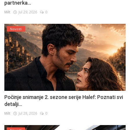
partnerka...
Milt
Jul 29, 2026
0
Novosti
Počinje snimanje 2. sezone serije Halef: Poznati svi
detalji...
Milt
Jul 28, 2026
0