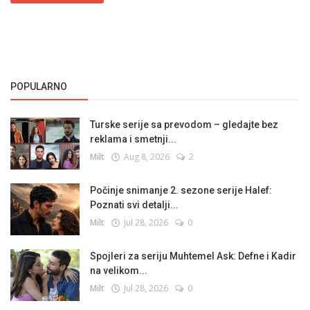
POPULARNO
Turske serije sa prevodom – gledajte bez
reklama i smetnji...
Milt
Aug 8, 2026
2
Počinje snimanje 2. sezone serije Halef:
Poznati svi detalji...
Milt
Jul 28, 2026
0
Spojleri za seriju Muhtemel Ask: Defne i Kadir
na velikom...
Milt
Jul 28, 2026
0