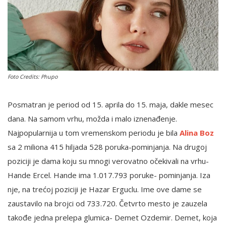
English
Foto Credits: Phupo
Posmatran je period od 15. aprila do 15. maja, dakle mesec
dana. Na samom vrhu, možda i malo iznenađenje.
Najpopularnija u tom vremenskom periodu je bila
Alina Boz
sa 2 miliona 415 hiljada 528 poruka-pominjanja. Na drugoj
poziciji je dama koju su mnogi verovatno očekivali na vrhu-
Hande Ercel. Hande ima 1.017.793 poruke- pominjanja. Iza
nje, na trećoj poziciji je Hazar Erguclu. Ime ove dame se
zaustavilo na brojci od 733.720. Četvrto mesto je zauzela
takođe jedna prelepa glumica- Demet Ozdemir. Demet, koja