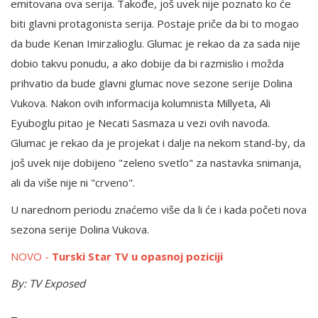
emitovana ova serija. Takođe, još uvek nije poznato ko će
biti glavni protagonista serija. Postaje priče da bi to mogao
da bude Kenan Imirzalioglu. Glumac je rekao da za sada nije
dobio takvu ponudu, a ako dobije da bi razmislio i možda
prihvatio da bude glavni glumac nove sezone serije Dolina
Vukova. Nakon ovih informacija kolumnista Millyeta, Ali
Eyuboglu pitao je Necati Sasmaza u vezi ovih navoda.
Glumac je rekao da je projekat i dalje na nekom stand-by, da
još uvek nije dobijeno "zeleno svetlo" za nastavka snimanja,
ali da više nije ni "crveno".
U narednom periodu znaćemo više da li će i kada početi nova
sezona serije Dolina Vukova.
NOVO -
Turski Star TV u opasnoj poziciji
By: TV Exposed