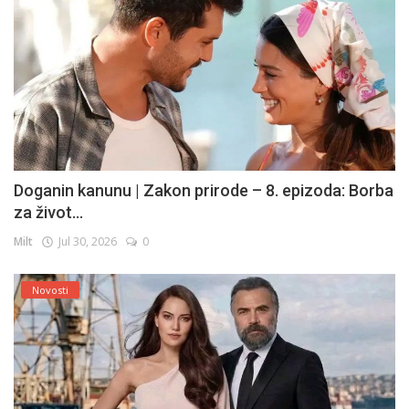
Doganin kanunu | Zakon prirode – 8. epizoda: Borba
za život...
Milt
Jul 30, 2026
0
Novosti