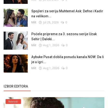
Spojleri za seriju Muhtemel Ask: Defne i Kadir
na velikom...
Milt
Jul 28, 2026
0
Počele pripreme za 3. sezonu serije Uzak
Sehir | Daleki...
Milt
Aug 1, 2026
0
Aybuke Pusat dobila ponudu kanala NOW: Da li
je u igri...
Milt
Aug 1, 2026
0
IZBOR EDITORA
Novosti