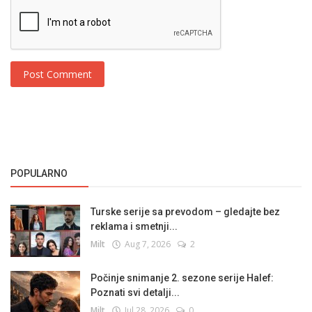
Post Comment
POPULARNO
Turske serije sa prevodom – gledajte bez
reklama i smetnji...
Milt
Aug 7, 2026
2
Počinje snimanje 2. sezone serije Halef:
Poznati svi detalji...
Milt
Jul 28, 2026
0