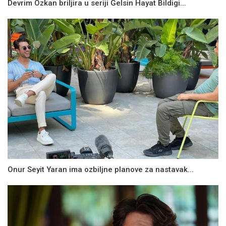
Devrim Ozkan briljira u seriji Gelsin Hayat Bildigi...
Onur Seyit Yaran ima ozbiljne planove za nastavak...