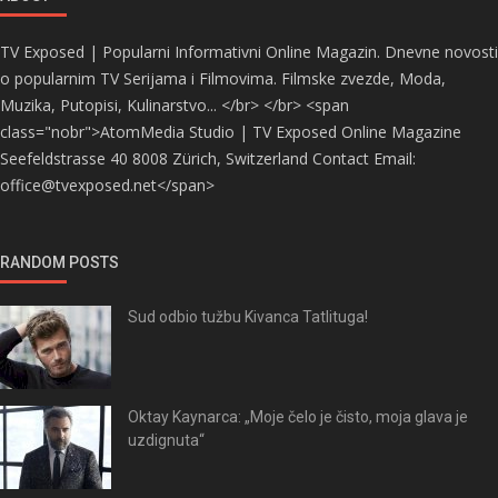
TV Exposed | Popularni Informativni Online Magazin. Dnevne novosti
o popularnim TV Serijama i Filmovima. Filmske zvezde, Moda,
Muzika, Putopisi, Kulinarstvo... </br> </br> <span
class="nobr">AtomMedia Studio | TV Exposed Online Magazine
Seefeldstrasse 40 8008 Zürich, Switzerland Contact Email:
office@tvexposed.net</span>
RANDOM POSTS
Sud odbio tužbu Kivanca Tatlituga!
Oktay Kaynarca: „Moje čelo je čisto, moja glava je
uzdignuta“