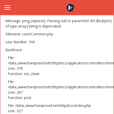
A PHP Error was encountered
Severity: 8192
Message: preg_replace(): Passing null to parameter #3 ($subject)
of type array|string is deprecated
Filename: core/Common.php
Home
Line Number: 744
Novosti
Backtrace:
TV Serije
File:
/data_www/tvexposed.net/httpdocs/application/controllers/Hom
Line: 378
Filmovi
Function: xss_clean
Glumci
File:
/data_www/tvexposed.net/httpdocs/application/controllers/Hom
Contact
Line: 287
Function: post
Login
File: /data_www/tvexposed.net/httpdocs/index.php
Line: 327
Register