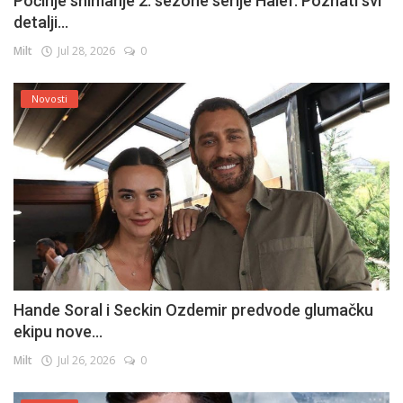
Počinje snimanje 2. sezone serije Halef: Poznati svi
detalji...
Milt
Jul 28, 2026
0
Novosti
Hande Soral i Seckin Ozdemir predvode glumačku
ekipu nove...
Milt
Jul 26, 2026
0