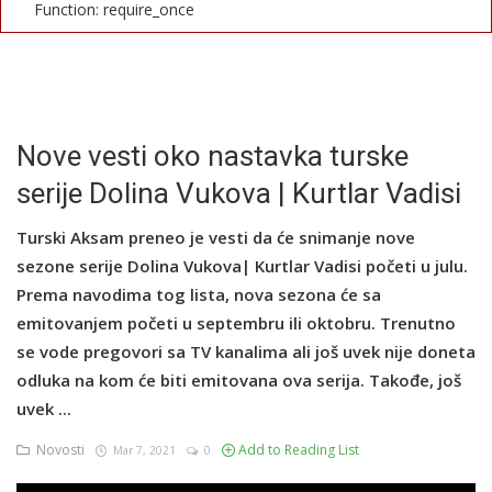
Function: require_once
English
Nove vesti oko nastavka turske
serije Dolina Vukova | Kurtlar Vadisi
Turski Aksam preneo je vesti da će snimanje nove
sezone serije Dolina Vukova| Kurtlar Vadisi početi u julu.
Prema navodima tog lista, nova sezona će sa
emitovanjem početi u septembru ili oktobru. Trenutno
se vode pregovori sa TV kanalima ali još uvek nije doneta
odluka na kom će biti emitovana ova serija. Takođe, još
uvek ...
Novosti
Add to Reading List
Mar 7, 2021
0