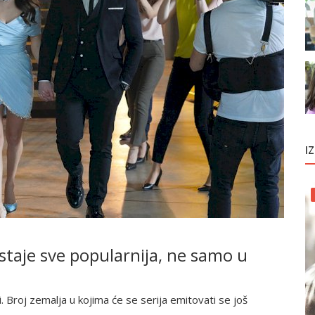
I
staje sve popularnija, ne samo u
 Broj zemalja u kojima će se serija emitovati se još