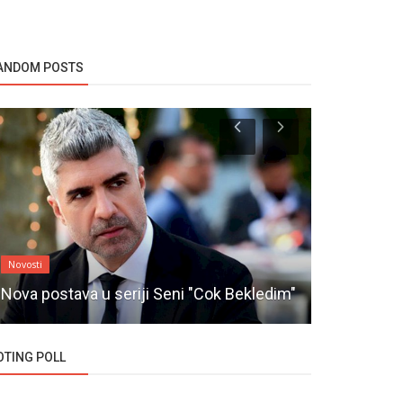
ANDOM POSTS
Novosti
Novosti
Yusuf Cim 
Nova postava u seriji Seni "Cok Bekledim"
u seriji Evl
OTING POLL