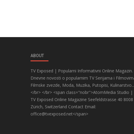
ABOUT
TV Exposed | Popularni Informativni Online Magazin.
Dnevne novosti o popularnim TV Serijama i Filmovim
Filmske zvezde, Moda, Muzika, Putopisi, Kulinarstvo..
</br> </br> <span class="nobr">AtomMedia Studio |
TV Exposed Online Magazine Seefeldstrasse 40 8008
Zürich, Switzerland Contact Email:
office@tvexposed.net</span>