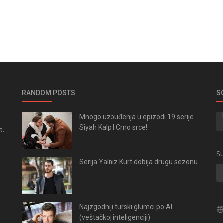
RANDOM POSTS
S
Mnogo uzbuđenja u epizodi 19 serije
Siyah Kalp I Crno srce!
a.
.
Su
Serija Yalniz Kurt dobija drugu sezonu
Najzgodniji turski glumci po AI
(veštačkoj inteligenciji)