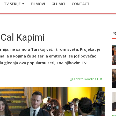
TV SERIJE
FILMOVI
GLUMCI
CONTACT
P
 Cal Kapimi
nija, ne samo u Turskoj već i širom sveta. Projekat je
malja u kojima će se serija emitovati se još povećao.
 da gledaju ovu popularnu seriju na njihovim TV
Add to Reading List