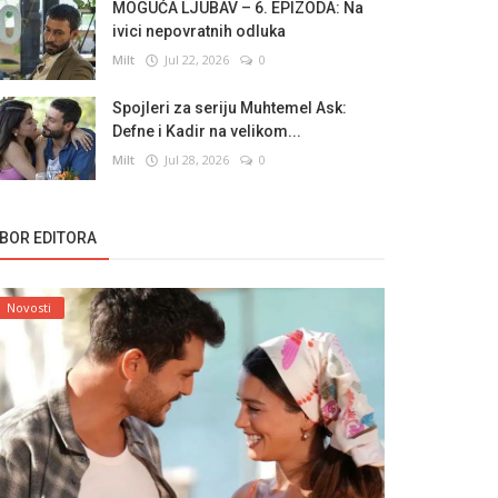
MOGUĆA LJUBAV – 6. EPIZODA: Na
ivici nepovratnih odluka
Milt
Jul 22, 2026
0
Spojleri za seriju Muhtemel Ask:
Defne i Kadir na velikom...
Milt
Jul 28, 2026
0
ZBOR EDITORA
Novosti