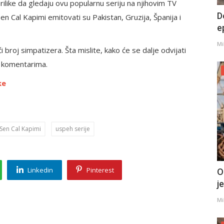
rilike da gledaju ovu popularnu seriju na njihovim TV
D
en Cal Kapimi emitovati su Pakistan, Gruzija, Španija i
e
Mi
broj simpatizera. Šta mislite, kako će se dalje odvijati
 u komentarima.
ke
 Sen Cal Kapimi
uspeh serije
Linkedin
Pinterest
O
j
Mi