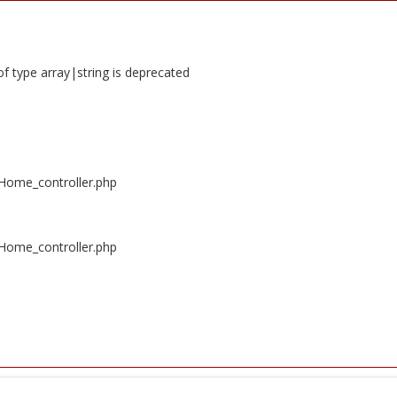
of type array|string is deprecated
/Home_controller.php
/Home_controller.php