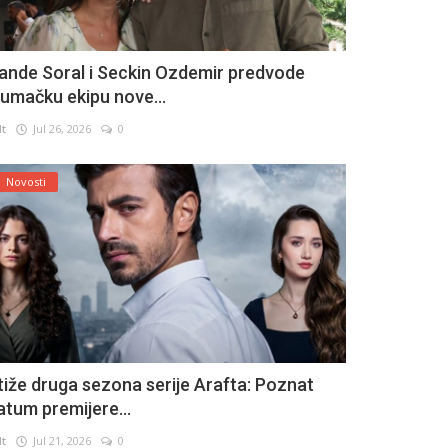
ande Soral i Seckin Ozdemir predvode
lumačku ekipu nove...
lt
Jul 26, 2026
0
Novosti
tiže druga sezona serije Arafta: Poznat
atum premijere...
lt
Jul 21, 2026
0