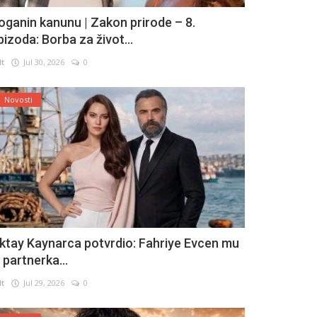
oganin kanunu | Zakon prirode – 8.
pizoda: Borba za život...
lt
Jul 30, 2026
0
Novosti
ktay Kaynarca potvrdio: Fahriye Evcen mu
e partnerka...
lt
Jul 29, 2026
0