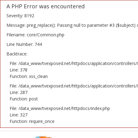
A PHP Error was encountered
Severity: 8192
Message: preg_replace(): Passing null to parameter #3 ($subject) 
Filename: core/Common.php
Home
Line Number: 744
Backtrace:
Novosti
File: /data_www/tvexposed.net/httpdocs/application/controllers
TV Serije
Line: 378
Function: xss_clean
Filmovi
File: /data_www/tvexposed.net/httpdocs/application/controllers
Line: 287
Glumci
Function: post
File: /data_www/tvexposed.net/httpdocs/index.php
Contact
Line: 327
Function: require_once
Login
Register