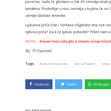
povećao. Sada će gledaoci u čak 45 zemalja imati p
kanalima. Poslednje u nizu zemalja u kojima će se S
zemlje latinske Amerike.
Ljubavna priča Ede i Serkana očigledno ima sve veći 
njihova priča? Da li će ljubav pobediti? Pišite nam
NOVO -
Kenan Imirzalioglu o imenu svoje kćer
By: TV Exposed
Tags
Kucaj na moja vrata
Sen Cal Kapimi
serija
Facebook
Twitter
Whatsapp