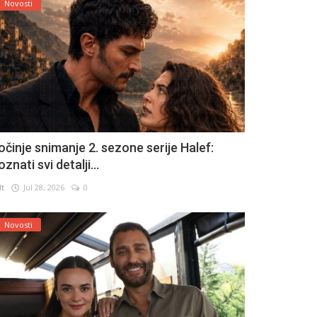
Novosti
očinje snimanje 2. sezone serije Halef:
znati svi detalji...
lt
Jul 28, 2026
0
Novosti