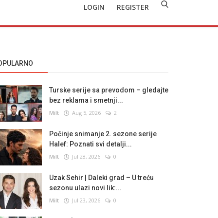
LOGIN
REGISTER
OPULARNO
Turske serije sa prevodom – gledajte
bez reklama i smetnji...
Milt
Aug 5, 2026
2
Počinje snimanje 2. sezone serije
Halef: Poznati svi detalji...
Milt
Jul 28, 2026
0
Uzak Sehir | Daleki grad – U treću
sezonu ulazi novi lik:...
Milt
Jul 23, 2026
0