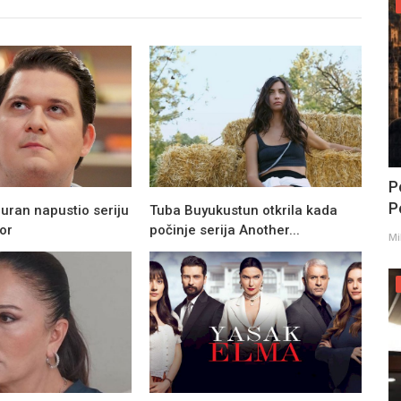
P
Po
uran napustio seriju
Tuba Buyukustun otkrila kada
or
počinje serija Another...
Mi