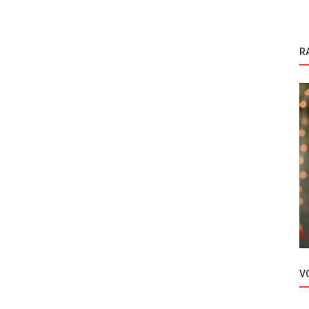
R
Novosti
Berk Ali Catal i Nilsu Yilmaz uživaju u
ljubavi
V