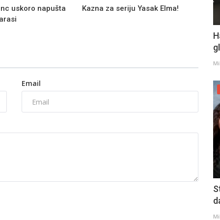
nc uskoro napušta
Kazna za seriju Yasak Elma!
arasi
H
g
Mi
Email
S
d
Mi