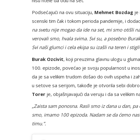
nisu htele da odu na set.
Podsećajući na ovu situaciju,
Mehmet Bozdag
je 
scenski tim čak i tokom perioda pandemije, i doda
na svetu nije mogao da ide na set, mi smo otišli
​​
verovali smo, hvala svima. Svi su, a posebno Bur
Svi naši glumci i cela ekipa su izašli na teren i stig
Burak Ozcivit
, koji preuzima glavnu ulogu u glum
100. epizode, povećao je svoju popularnost u in
da je sa velikim trudom došao do ovih uspeha i zahv
u setove sa serijom, takođe je otvorila sebi dobro
Torer
je, objašnjavajući da veruju i da sa velikim
„Zaista sam ponosna. Rasli smo iz dana u dan, pa 
smo, imamo 100 epizoda. Nadam se da ćemo nastav
timu.”.