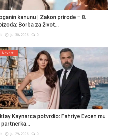
oganin kanunu | Zakon prirode – 8.
pizoda: Borba za život...
lt
Jul 30, 2026
0
Novosti
ktay Kaynarca potvrdio: Fahriye Evcen mu
e partnerka...
lt
Jul 29, 2026
0