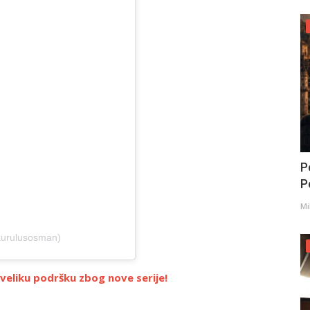
P
Po
Mi
kurulusosman)
 veliku podršku zbog nove serije!