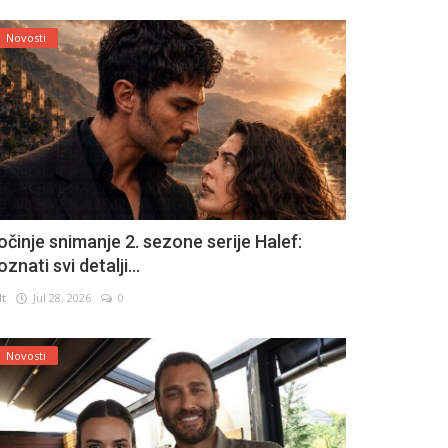
Novosti
očinje snimanje 2. sezone serije Halef:
znati svi detalji...
lt
Jul 28, 2026
0
Novosti