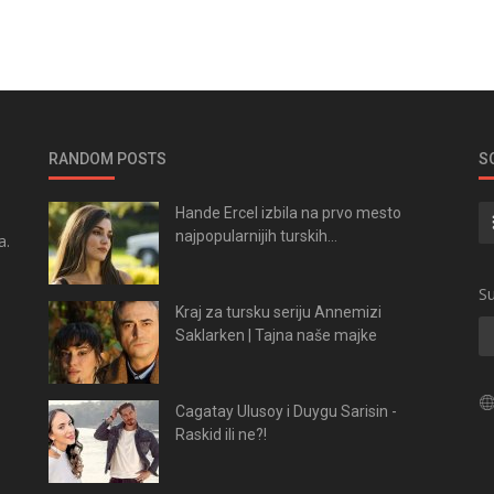
RANDOM POSTS
S
Hande Ercel izbila na prvo mesto
najpopularnijih turskih...
a.
.
Su
Kraj za tursku seriju Annemizi
Saklarken | Tajna naše majke
Cagatay Ulusoy i Duygu Sarisin -
Raskid ili ne?!