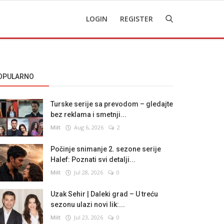
LOGIN
REGISTER
OPULARNO
Turske serije sa prevodom – gledajte
bez reklama i smetnji...
Milt
Aug 6, 2026
2
Počinje snimanje 2. sezone serije
Halef: Poznati svi detalji...
Milt
Jul 28, 2026
0
Uzak Sehir | Daleki grad – U treću
sezonu ulazi novi lik:...
Milt
Jul 23, 2026
0