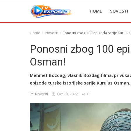
HOME
NOVOSTI
Home
Novosti
Ponosni zbog 100 epizoda serije Kurulu
Home
Ponosni zbog 100 epi
Novosti
Osman!
TV Serije
Mehmet Bozdag, vlasnik Bozdag filma, privukao 
Filmovi
epizode turske istorijske ​​serije Kurulus Osman.
Glumci
Novosti
Oct 18, 2022
0
Contact
Login
Register