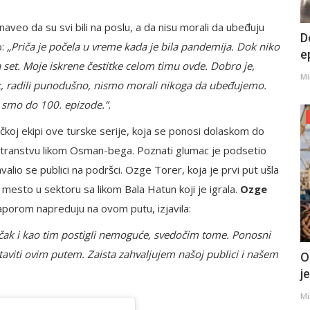
naveo da su svi bili na poslu, a da nisu morali da ubeđuju
D
o:
„Priča je počela u vreme kada je bila pandemija. Dok niko
e
na set. Moje iskrene čestitke celom timu ovde. Dobro je,
Mi
ak, radili punodušno, nismo morali nikoga da ubeđujemo.
li smo do 100. epizode.”.
ačkoj ekipi ove turske serije, koja se ponosi dolaskom do
ostranstvu likom Osman-bega. Poznati glumac je podsetio
alio se publici na podršci. Ozge Torer, koja je prvi put ušla
 mesto u sektoru sa likom Bala Hatun koji je igrala.
Ozge
 naporom napreduju na ovom putu, izjavila:
čak i kao tim postigli nemoguće, svedočim tome. Ponosni
iti ovim putem. Zaista zahvaljujem našoj publici i našem
O
j
Mi