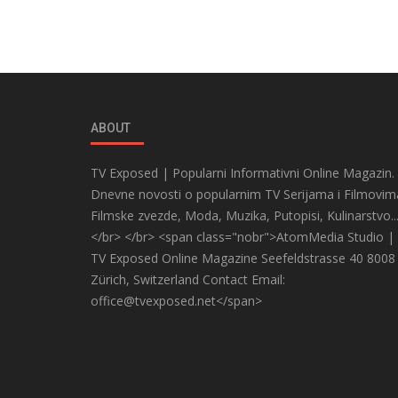
ABOUT
TV Exposed | Popularni Informativni Online Magazin.
Dnevne novosti o popularnim TV Serijama i Filmovim
Filmske zvezde, Moda, Muzika, Putopisi, Kulinarstvo..
</br> </br> <span class="nobr">AtomMedia Studio |
TV Exposed Online Magazine Seefeldstrasse 40 8008
Zürich, Switzerland Contact Email:
office@tvexposed.net</span>