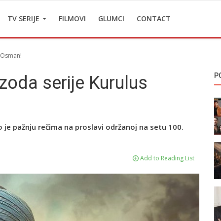
TV SERIJE
FILMOVI
GLUMCI
CONTACT
s Osman!
P
zoda serije Kurulus
je pažnju rečima na proslavi održanoj na setu 100.
Add to Reading List