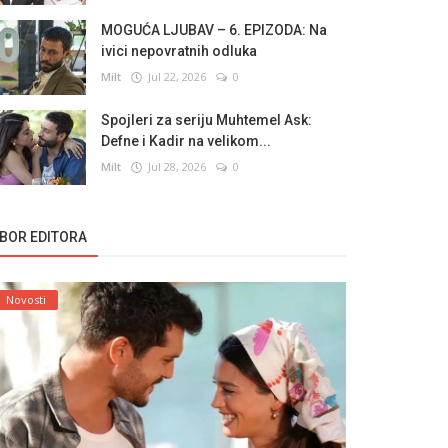
MOGUĆA LJUBAV – 6. EPIZODA: Na
ivici nepovratnih odluka
Milt
Jul 22, 2026
0
Spojleri za seriju Muhtemel Ask:
Defne i Kadir na velikom...
Milt
Jul 28, 2026
0
ZBOR EDITORA
Novosti