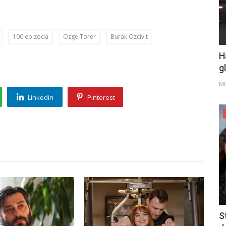
100 epizoda
Ozge Torer
Burak Ozcivit
H
g
Mi
Linkedin
Pinterest
S