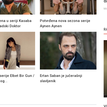
d
Mi
na u seriji Kasaba
Potvrđena nova sezona serije
adski Doktor
Aynen Aynen
R
Kurulus Osman
erije Elbet Bir Gun /
Ertan Saban je jučerašnji
og...
slavljenik
 drugu
Turska Serija – Kurulus Osman epizoda
45
V