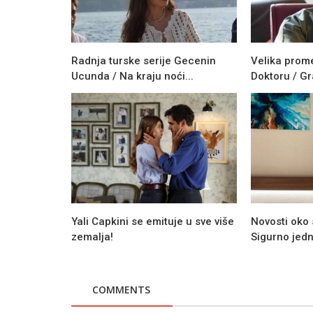
Radnja turske serije Gecenin
Velika prome
Ucunda / Na kraju noći...
Doktoru / Gr
Novosti
Yali Capkini se emituje u sve više
Novosti oko s
zemalja!
Sigurno jedn
Odluka je pala - Serija Aziz dobija
sezonu! (VIDEO)
COMMENTS