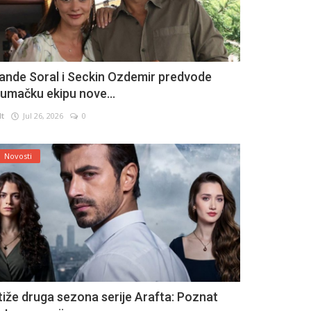
ande Soral i Seckin Ozdemir predvode
lumačku ekipu nove...
lt
Jul 26, 2026
0
Novosti
tiže druga sezona serije Arafta: Poznat